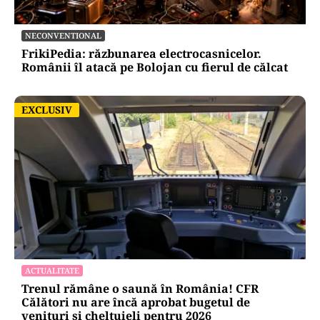
NECONVENTIONAL
FrikiPedia: răzbunarea electrocasnicelor.
Românii îl atacă pe Bolojan cu fierul de călcat
EXCLUSIV
EXCLUSIV
ACTUALITATE
Trenul rămâne o saună în România! CFR
Călători nu are încă aprobat bugetul de
venituri și cheltuieli pentru 2026