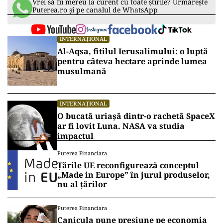
Vrei să fii mereu la curent cu toate știrile? Urmărește
Puterea.ro și pe canalul de WhatsApp
INTERNAȚIONAL
Al-Aqsa, fitilul Ierusalimului: o luptă
pentru câteva hectare aprinde lumea
musulmană
INTERNAȚIONAL
O bucată uriașă dintr-o rachetă SpaceX
ar fi lovit Luna. NASA va studia
impactul
Puterea Financiara
Țările UE reconfigurează conceptul
„Made in Europe” în jurul produselor,
nu al țărilor
Puterea Financiara
Canicula pune presiune pe economia