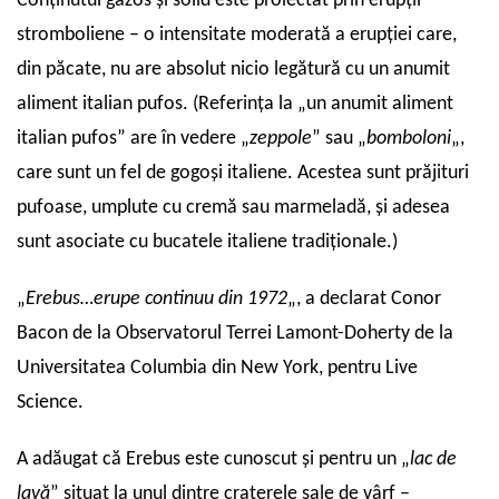
Conținutul gazos și solid este proiectat prin erupții
stromboliene – o intensitate moderată a erupției care,
din păcate, nu are absolut nicio legătură cu un anumit
aliment italian pufos. (Referința la „un anumit aliment
italian pufos” are în vedere „
zeppole
” sau „
bomboloni
„,
care sunt un fel de gogoși italiene. Acestea sunt prăjituri
pufoase, umplute cu cremă sau marmeladă, și adesea
sunt asociate cu bucatele italiene tradiționale.)
„
Erebus…erupe continuu din 1972
„, a declarat Conor
Bacon de la Observatorul Terrei Lamont-Doherty de la
Universitatea Columbia din New York, pentru Live
Science.
A adăugat că Erebus este cunoscut și pentru un „
lac de
lavă
” situat la unul dintre craterele sale de vârf –