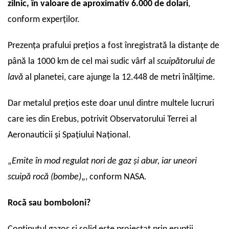
zilnic, în valoare de aproximativ 6.000 de dolari
,
conform experților.
Prezența prafului prețios a fost înregistrată la distanțe de
până la 1000 km de cel mai sudic vârf al
scuipătorului de
lavă
al
planetei, care ajunge la 12.448 de metri înălțime.
Dar metalul prețios este doar unul dintre multele lucruri
care ies din Erebus, potrivit Observatorului Terrei al
Aeronauticii și Spațiului Național.
„
Emite în mod regulat nori de gaz și abur, iar uneori
scuipă rocă (bombe)
„, conform NASA.
Rocă sau bomboloni?