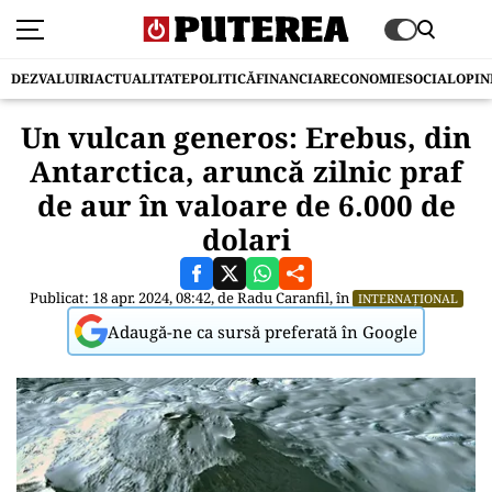
DEZVALUIRI
ACTUALITATE
POLITICĂ
FINANCIAR
ECONOMIE
SOCIAL
OPIN
Un vulcan generos: Erebus, din
Antarctica, aruncă zilnic praf
de aur în valoare de 6.000 de
dolari
Publicat: 18 apr. 2024, 08:42, de
Radu Caranfil
, în
INTERNAȚIONAL
Adaugă-ne ca sursă preferată în Google