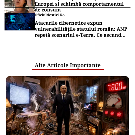
Europei și schimbă comportamentul
de consum
Oficiuldestiri.ro
Atacurile cibernetice expun
vulnerabilitățile statului român: ANP
repetă scenariul e‑Terra. Ce ascund
comunicările oficiale și cine răspunde
pentru mentenanța IT a instituțiilor
publice
Alte Articole Importante