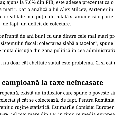
tar, ajuns la 7,6% din PIB, este adesea prezentat ca 
a mari”. Dar o analiză a lui Alex Milcev, Partener în
 o realitate mai puțin discutată și anume că o parte
e, de fapt, un deficit de colectare.
onfruntă de ani buni cu una dintre cele mai mari p
 sistemului fiscal: colectarea slabă a taxelor”, spune
e mută discuția din zona politică în cea administrati
, nu doar cât cheltuie statul este problema. Ci și cât
 campioană la taxe neîncasate
opeană, există un indicator care spune o poveste si
olectat și cât se colectează, de fapt. Pentru România
venit o rușine statistică. Estimările Comisiei Europe
35%, cel mai mare din UE, în timp ce media europe