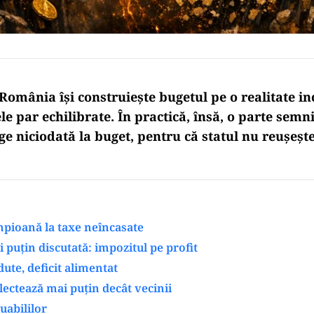
 România își construiește bugetul pe o realitate i
ele par echilibrate. În practică, însă, o parte semn
e niciodată la buget, pentru că statul nu reușește
pioană la taxe neîncasate
puțin discutată: impozitul pe profit
dute, deficit alimentat
olectează mai puțin decât vecinii
uabililor