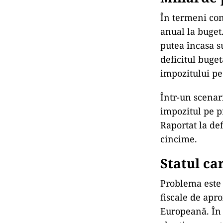
În termeni con
anual la buget
putea încasa s
deficitul buget
impozitului pe 
Într-un scena
impozitul pe p
Raportat la de
cincime.
Statul ca
Problema este
fiscale de apr
Europeană. În 