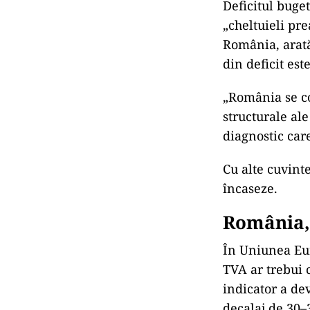
Deficitul buge
„cheltuieli pre
România, arată
din deficit est
„România se c
structurale ale
diagnostic car
Cu alte cuvinte
încaseze.
România,
În Uniunea Eur
TVA ar trebui c
indicator a de
decalaj de 30–