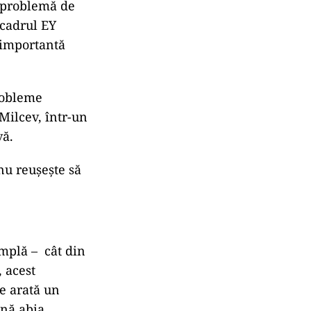
o problemă de
 cadrul EY
 importantă
robleme
 Milcev, într-un
vă.
 nu reușește să
mplă – cât din
, acest
ne arată un
ană abia