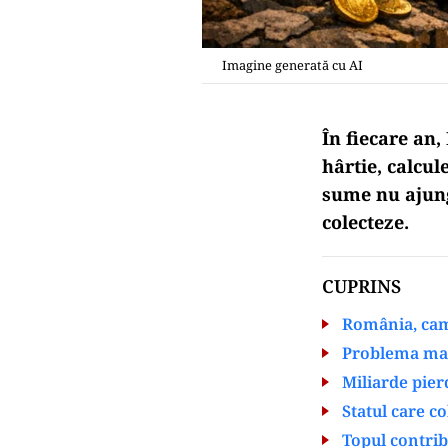
Imagine generată cu AI
În fiecare an,
hârtie, calcul
sume nu ajung
colecteze.
CUPRINS
România, cam
Problema mai 
Miliarde pier
Statul care c
Topul contrib