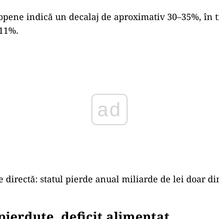
opene indică un decalaj de aproximativ 30–35%, în 
–11%.
ad
e directă: statul pierde anual miliarde de lei doar di
pierdute, deficit alimentat