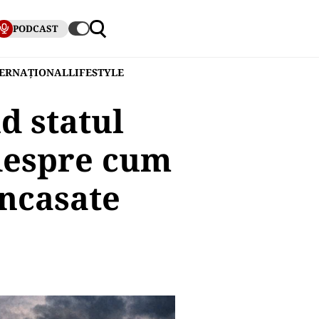
PODCAST
TERNAȚIONAL
LIFESTYLE
d statul
 despre cum
încasate