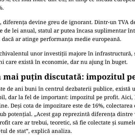
%.
, diferența devine greu de ignorant. Dintr-un TVA d
 de lei anual, statul ar putea încasa suplimentar înt
i dacă ar atinge performanța medie europeană.
echivalentul unor investiții majore în infrastructură,
i care există în economie, dar nu ajung în buget.
mai puțin discutată: impozitul pe
e de ani buni în centrul dezbaterii publice, există u
il, dar la fel de important: impozitul pe profit. Aic
ine. Deși cota de impozitare este de 16%, colectarea 
b potențial. „Acest gap reprezintă diferența dintre 
ofit care ar trebui, teoretic, să fie colectate și sume
tul de stat”, explică analiza.