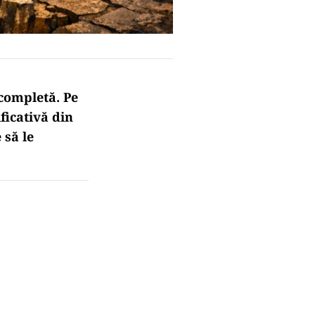
ncompletă. Pe
ificativă din
 să le