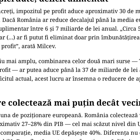
creți, impozitul pe profit aduce aproximativ 30 de m
. Dacă România ar reduce decalajul până la media e
uplimentar între 6 și 7 miliarde de lei anual. „Circa
ar (…) ar fi putut fi eliminat doar prin îmbunătățirea
profit”, arată Milcev.
riu mai amplu, combinarea celor două mari surse — 
rofit — ar putea aduce până la 37 de miliarde de lei 
ficitul actual, acest lucru ar însemna o reducere de 
re colectează mai puțin decât veci
 una de poziționare europeană. România colectează 
oximativ 27–28% din PIB — cel mai scăzut nivel din
comparație, media UE depășește 40%. Diferența nu 