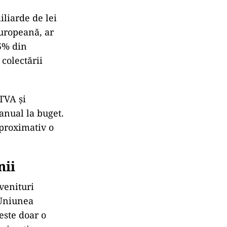
iliarde de lei
uropeană, ar
 5% din
 colectării
TVA și
anual la buget.
aproximativ o
nii
venituri
 Uniunea
este doar o