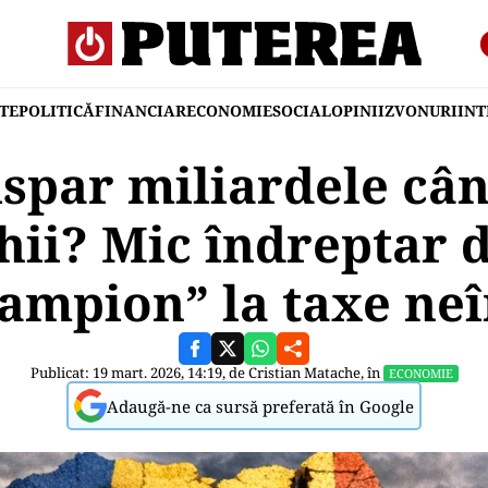
TE
POLITICĂ
FINANCIAR
ECONOMIE
SOCIAL
OPINII
ZVONURI
IN
spar miliardele cân
hii? Mic îndreptar
”campion” la taxe ne
Publicat: 19 mart. 2026, 14:19, de
Cristian Matache
, în
ECONOMIE
Adaugă-ne ca sursă preferată în Google