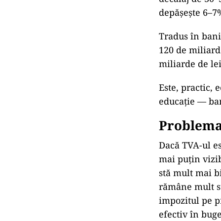
depășește 6–7
Tradus în bani
120 de miliarde
miliarde de le
Este, practic, 
educație — ban
Problema 
Dacă TVA-ul est
mai puțin vizib
stă mult mai b
rămâne mult su
impozitul pe pr
efectiv în buge