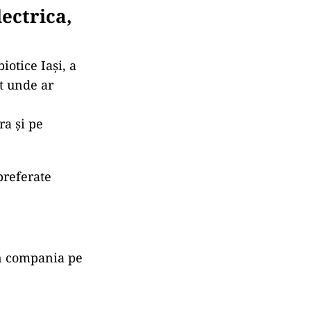
lectrica,
iotice Iași, a
t unde ar
ra și pe
preferate
în compania pe