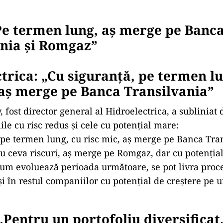
Pe termen lung, aș merge pe Banc
nia și Romgaz”
trica: „Cu siguranță, pe termen lu
 aș merge pe Banca Transilvania”
 fost director general al Hidroelectrica, a subliniat 
iile cu risc redus și cele cu potențial mare:
 pe termen lung, cu risc mic, aș merge pe Banca Tra
u ceva riscuri, aș merge pe Romgaz, dar cu potențial
cum evoluează perioada următoare, se pot livra proc
i în restul companiilor cu potențial de creștere pe u
Pentru un portofoliu diversificat,