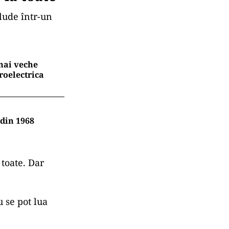
clude într-un
 mai veche
roelectrica
 din 1968
 toate. Dar
 se pot lua