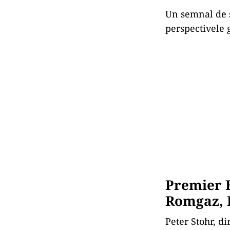
Un semnal de s
perspectivele 
Premier E
Romgaz, E
Peter Stohr, d