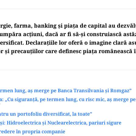
rgie, farma, banking și piața de capital au dezvălu
umpăra acțiuni, dacă ar fi să-și construiască astă
ersificat. Declarațiile lor oferă o imagine clară a
r și precauțiilor care definesc piața românească î
ermen lung, aș merge pe Banca Transilvania și Romgaz”
a: „Cu siguranță, pe termen lung, cu risc mic, aș merge p
”
ru un portofoliu diversificat, la toate”
și: Hidroelectrica și Nuclearelectrica, pariuri sigure
credere în propria companie