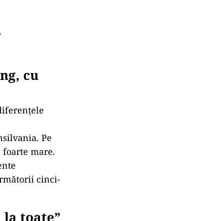
a
ng, cu
diferențele
nsilvania. Pe
 foarte mare.
ente
rmătorii cinci-
 la toate”