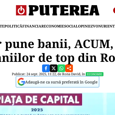
TE
POLITICĂ
FINANCIAR
ECONOMIE
SOCIAL
OPINII
ZVONURI
IN
r pune banii, ACUM, 
niilor de top din R
Publicat: 24 sept. 2025, 11:22, de
Rona David
, în
ECONOMIE
Adaugă-ne ca sursă preferată în Google