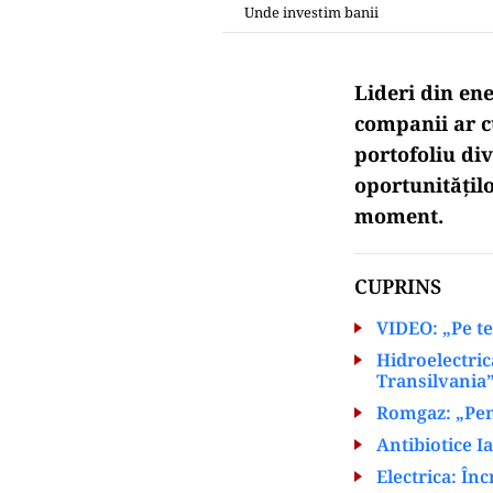
Unde investim banii
Lideri din ene
companii ar c
portofoliu div
oportunitățilo
moment.
CUPRINS
VIDEO: „Pe t
Hidroelectric
Transilvania
Romgaz: „Pent
Antibiotice Ia
Electrica: În