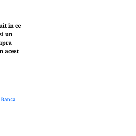
it în ce
zi un
supra
n acest
e Banca