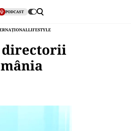
PODCAST
TERNAȚIONAL
LIFESTYLE
directorii
omânia