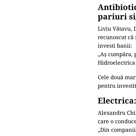
Antibioti
pariuri s
Liviu Vătavu, D
recunoscut că 
investi banii:
„Aș cumpăra, p
Hidroelectrica 
Cele două mari
pentru investit
Electrica
Alexandru Chir
care o conduce
„Din companiil