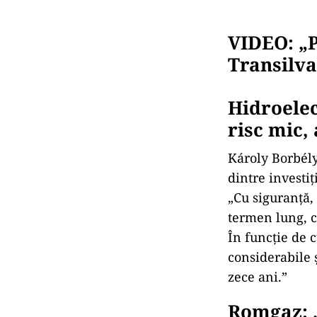
VIDEO: „
Transilva
Hidroelec
risc mic,
Károly Borbély,
dintre investiț
„Cu siguranță,
termen lung, c
În funcție de 
considerabile ș
zece ani.”
Romgaz: „