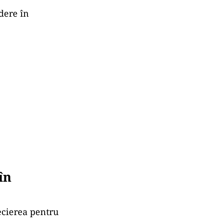
dere în
în
recierea pentru