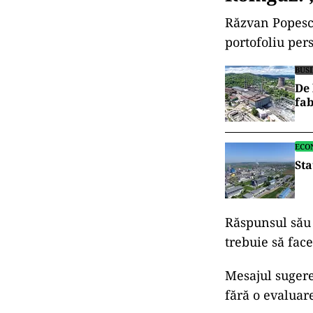
Răzvan Popesc
portofoliu pers
BUS
De 
fab
ECO
Sta
Răspunsul său a
trebuie să fac
Mesajul sugere
fără o evaluare