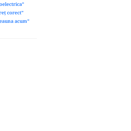
oelectrica”
reț corect”
tdeauna acum”