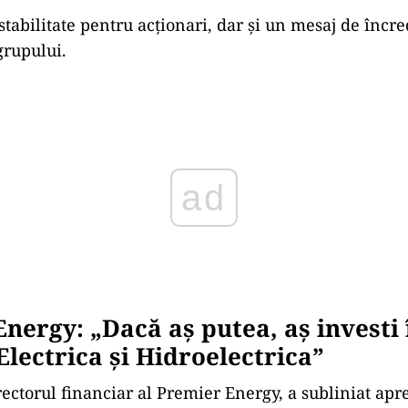
tabilitate pentru acționari, dar și un mesaj de încre
grupului.
ad
nergy: „Dacă aș putea, aș investi 
lectrica și Hidroelectrica”
irectorul financiar al Premier Energy, a subliniat ap