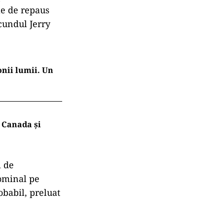
le de repaus
ecundul Jerry
onii lumii. Un
 Canada și
i de
nominal pe
obabil, preluat