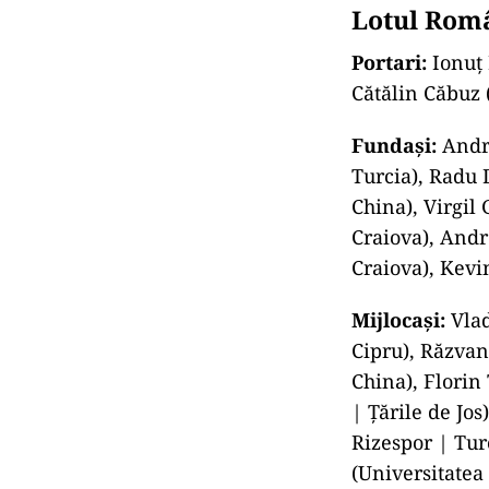
Lotul Româ
Portari:
Ionuț 
Cătălin Căbuz 
Fundași:
Andre
Turcia), Radu
China), Virgil
Craiova), Andr
Craiova), Kev
Mijlocași:
Vlad
Cipru), Răzvan
China), Florin
| Țările de Jo
Rizespor | Tur
(Universitatea