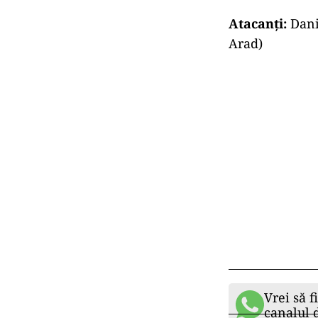
Atacanți:
Dani
Arad)
Vrei să f
canalul