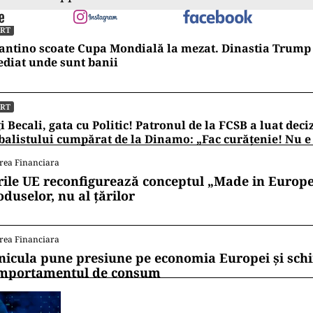
ORT
antino scoate Cupa Mondială la mezat. Dinastia Trump 
diat unde sunt banii
ORT
i Becali, gata cu Politic! Patronul de la FCSB a luat deci
balistului cumpărat de la Dinamo: „Fac curățenie! Nu e
rea Financiara
rile UE reconfigurează conceptul „Made in Europe
oduselor, nu al țărilor
rea Financiara
nicula pune presiune pe economia Europei și sc
mportamentul de consum