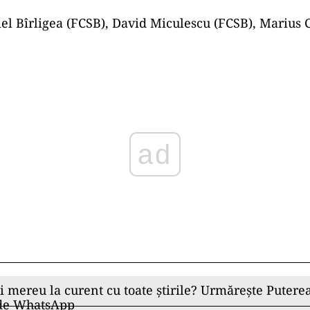
el Bîrligea (FCSB), David Miculescu (FCSB), Marius
ad
ii mereu la curent cu toate știrile? Urmărește Puterea
 de WhatsApp