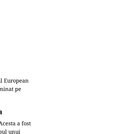
tul European
rminat pe
a
Acesta a fost
mpul unui