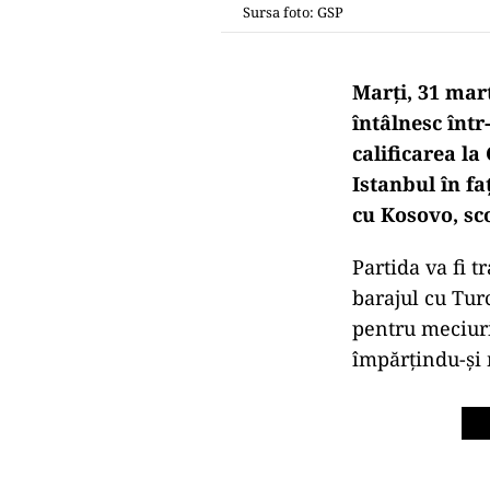
Sursa foto: GSP
Marți, 31 mart
întâlnesc înt
calificarea l
Istanbul în fa
cu Kosovo, sco
Partida va fi 
barajul cu Tur
pentru meciuri
împărțindu-și 