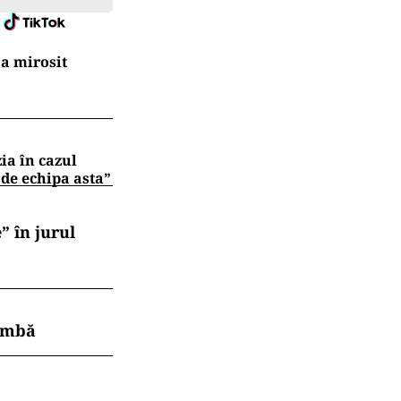
a mirosit
zia în cazul
 de echipa asta”
” în jurul
himbă