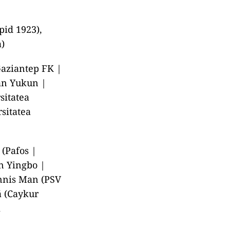
pid 1923),
a)
Gaziantep FK |
an Yukun |
sitatea
rsitatea
 (Pafos |
n Yingbo |
ennis Man (PSV
ă (Caykur
m