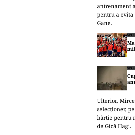
antrenament al
pentru a evita 
Gane.
SPO
Mad
mil
SPO
Cup
anu
Ulterior, Mirc
selecționer, p
hârtie pentru m
de Gică Hagi.