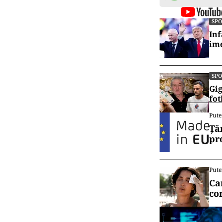
SP
Inf
ime
SP
Gig
fot
Pute
Ță
pr
Pute
Ca
co