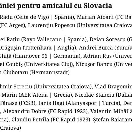
niei pentru amicalul cu Slovacia
Radu (Celta de Vigo | Spania), Marian Aioani (FC Ra
(FC Argeș), Laurențiu Popescu (Universitatea Craiov
i Rațiu (Rayo Vallecano | Spania), Deian Sorescu (
 Drăgușin (Tottenham | Anglia), Andrei Burcă (Yunn
 Ghiță (Hannover 96 | Germania), Adrian Rus (Univer
ei Coubiș (Universitatea Cluj), Nicușor Bancu (Unive
in Ciubotaru (Hermannstadt)
imir Screciu (Universitatea Craiova), Vlad Dragomir
 Marin (AEK Atena | Grecia), Nicolae Stanciu (Dalia
 Tănase (FCSB), Ianis Hagi (Alanyaspor | Turcia), D
s), Alexandru Dobre (FC Rapid 1923), Valentin Mihăil
cia), Claudiu Petrila (FC Rapid 1923), Ștefan Baiara
 Craiova)