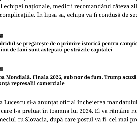
 echipei naționale, medicii recomandând câteva zi
complicațiile. În lipsa sa, echipa va fi condusă de s
RT
ridul se pregătește de o primire istorică pentru campi
ion de fani sunt așteptați pe străzile capitalei
RT
a Mondială. Finala 2026, sub nor de fum. Trump acuză
nță represalii comerciale
ea Lucescu și-a anunțat oficial încheierea mandatulu
e care l-a preluat în toamna lui 2024. El va rămâne 
eciul cu Slovacia, după care postul va fi, cel mai pr