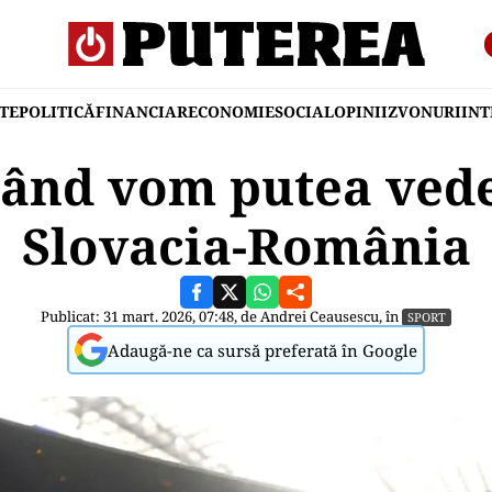
TE
POLITICĂ
FINANCIAR
ECONOMIE
SOCIAL
OPINII
ZVONURI
IN
când vom putea ved
Slovacia-România
Publicat: 31 mart. 2026, 07:48, de
Andrei Ceausescu
, în
SPORT
Adaugă-ne ca sursă preferată în Google