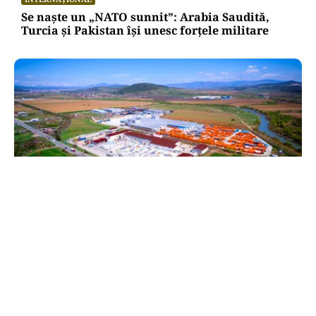
Se naște un „NATO sunnit”: Arabia Saudită,
Turcia și Pakistan își unesc forțele militare
BUSINESS
TeraPlast (TRP) —Venituri în creștere,
profitabilitate sub presiune