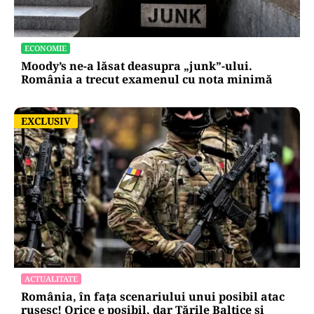
ECONOMIE
Moody’s ne-a lăsat deasupra „junk”-ului.
România a trecut examenul cu nota minimă
EXCLUSIV
EXCLUSIV
ACTUALITATE
România, în fața scenariului unui posibil atac
rusesc! Orice e posibil, dar Țările Baltice și