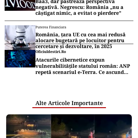
Baa3, dar păstrează perspectiva
negativă. Negrescu: România „nu a
câștigat nimic, a evitat o pierdere”
Puterea Financiara
România, țara UE cu cea mai redusă
alocare bugetară pe locuitor pentru
cercetare și dezvoltare, în 2025
Oficiuldestiri.ro
Atacurile cibernetice expun
vulnerabilitățile statului român: ANP
repetă scenariul e‑Terra. Ce ascund
comunicările oficiale și cine răspunde
pentru mentenanța IT a instituțiilor
publice
Alte Articole Importante