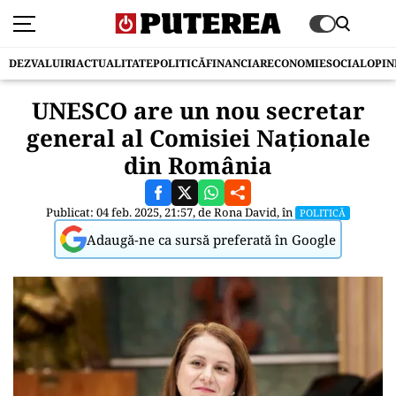
DEZVALUIRI
ACTUALITATE
POLITICĂ
FINANCIAR
ECONOMIE
SOCIAL
OPIN
UNESCO are un nou secretar
general al Comisiei Naționale
din România
Publicat: 04 feb. 2025, 21:57, de
Rona David
, în
POLITICĂ
Adaugă-ne ca sursă preferată în Google