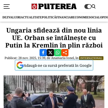
DEZVALUIRI
ACTUALITATE
POLITICĂ
FINANCIAR
ECONOMIE
SOCIAL
OPIN
Ungaria sfidează din nou linia
UE. Orban se întâlnește cu
Putin la Kremlin în plin război
Publicat: 28 nov. 2025, 15:39, de
Anamaria Ionel
, în
INTERNAȚIONAL
Adaugă-ne ca sursă preferată în Google