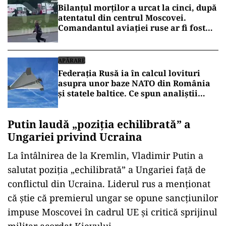
Bilanțul morților a urcat la cinci, după
atentatul din centrul Moscovei.
Comandantul aviației ruse ar fi fost
vizat
APĂRARE
Federația Rusă ia în calcul lovituri
asupra unor baze NATO din România
și statele baltice. Ce spun analiștii
militari de la București
Putin laudă „poziția echilibrată” a
Ungariei privind Ucraina
La întâlnirea de la Kremlin, Vladimir Putin a
salutat poziția „echilibrată” a Ungariei față de
conflictul din Ucraina. Liderul rus a menționat
că știe că premierul ungar se opune sancțiunilor
impuse Moscovei în cadrul UE și critică sprijinul