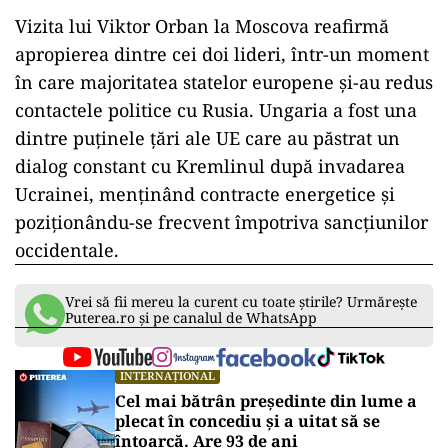
Vizita lui Viktor Orban la Moscova reafirmă
apropierea dintre cei doi lideri, într-un moment
în care majoritatea statelor europene și-au redus
contactele politice cu Rusia. Ungaria a fost una
dintre puținele țări ale UE care au păstrat un
dialog constant cu Kremlinul după invadarea
Ucrainei, menținând contracte energetice și
poziționându-se frecvent împotriva sancțiunilor
occidentale.
Vrei să fii mereu la curent cu toate știrile? Urmărește
Puterea.ro și pe canalul de WhatsApp
INTERNAȚIONAL
Cel mai bătrân președinte din lume a
plecat în concediu și a uitat să se
întoarcă. Are 93 de ani