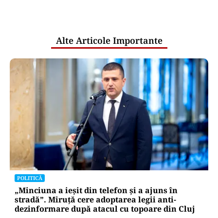
comunicările oficiale și cine răspunde
pentru mentenanța IT a instituțiilor
publice
Alte Articole Importante
POLITICĂ
„Minciuna a ieșit din telefon și a ajuns în
stradă”. Miruță cere adoptarea legii anti-
dezinformare după atacul cu topoare din Cluj