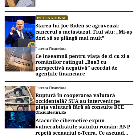
INTERNAȚIONAL
Starea lui Joe Biden se agravează:
cancerul a metastazat. Fiul său: „Mi-aș
dori să se plângă mai mult”
Puterea Financiara
Ce înseamnă pentru viața de zi cu zi a
românilor ratingul „Baa3 cu
perspectivă negativă” acordat de
agențiile financiare
Puterea Financiara
Ruptură în cooperarea valutară
occidentală? SUA au intervenit pe
piața valutară fără să consulte BCE
Oficiuldestiri.ro
Atacurile cibernetice expun
vulnerabilitățile statului român: ANP
repetă scenariul e‑Terra. Ce ascund