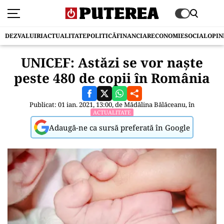
DEZVALUIRI
ACTUALITATE
POLITICĂ
FINANCIAR
ECONOMIE
SOCIAL
OPIN
UNICEF: Astăzi se vor naște
peste 480 de copii în România
Publicat: 01 ian. 2021, 13:00, de
Mădălina Bălăceanu
, în
ACTUALITATE
Adaugă-ne ca sursă preferată în Google