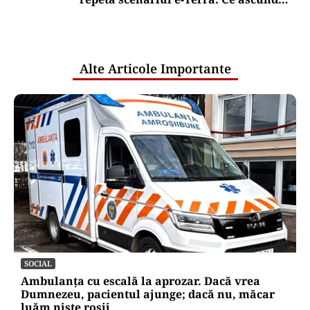
comunicările oficiale și cine răspunde
pentru mentenanța IT a instituțiilor
publice
Alte Articole Importante
SOCIAL
Ambulanța cu escală la aprozar. Dacă vrea
Dumnezeu, pacientul ajunge; dacă nu, măcar
luăm niște roșii