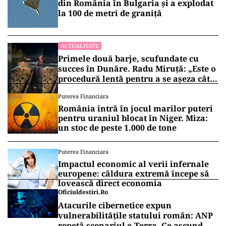
din România în Bulgaria şi a explodat
la 100 de metri de graniţă
ACTUALITATE
Primele două barje, scufundate cu
succes în Dunăre. Radu Miruță: „Este o
procedură lentă pentru a se așeza cât
mai bine”
Puterea Financiara
România intră în jocul marilor puteri
pentru uraniul blocat în Niger. Miza:
un stoc de peste 1.000 de tone
Puterea Financiara
Impactul economic al verii infernale
europene: căldura extremă începe să
lovească direct economia
Oficiuldestiri.ro
Atacurile cibernetice expun
vulnerabilitățile statului român: ANP
repetă scenariul e‑Terra. Ce ascund