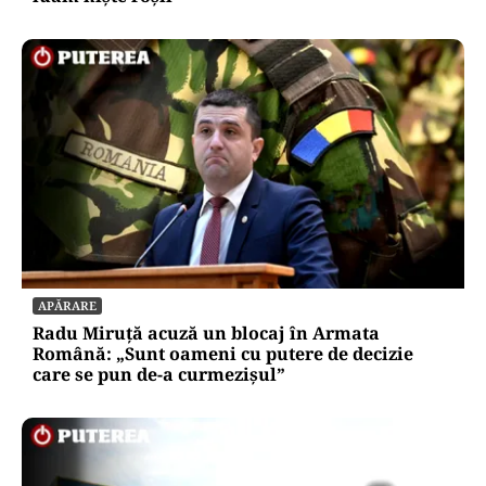
APĂRARE
Radu Miruță acuză un blocaj în Armata
Română: „Sunt oameni cu putere de decizie
care se pun de-a curmezișul”