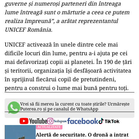
guverne şi numeroşi parteneri din întreaga
lume întreagă sunt o mărturie a ceea ce putem
realiza împreună”, a arătat reprezentantul
UNICEF România.
UNICEF activează în unele dintre cele mai
dificile locuri din lume, pentru a-i ajuta pe cei
mai defavorizaţi copii ai planetei. În 190 de ţări
şi teritorii, organizaţia îşi desfăşoară activitatea
în sprijinul fiecărui copil de pretutindeni,
pentru a construi o lume mai bună pentru toţi.
Vrei să fii mereu la curent cu toate știrile? Urmărește
Puterea.ro și pe canalul de WhatsApp
ACTUALITATE
Alertă de securitate. O dronă a intrat