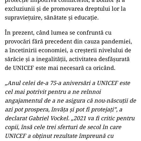
excluziunii şi de promovarea dreptului lor la
supravieţuire, sănătate şi educaţie.
În prezent, când lumea se confruntă cu
provocări fără precedent din cauza pandemiei,
a încetinirii economiei, a creşterii nivelului de
sărăcie şi a inegalităţii, activitatea desfăşurată
de UNICEF este mai necesară ca oricând.
„Anul celei de-a 75-a aniversări a UNICEF este
cel mai potrivit pentru a ne reînnoi
angajamentul de a ne asigura că nou-născuţii de
azi pot prospera, învăţa şi pot fi protejaţi”, a
declarat Gabriel Vockel. „2021 va fi critic pentru
copii, însă cele trei sferturi de secol în care
UNICEF a obţinut rezultate împreună cu