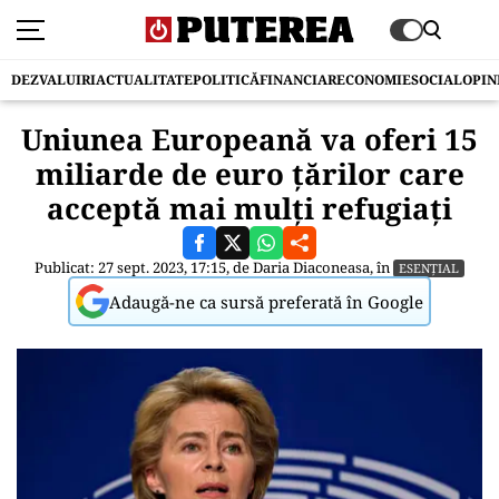
DEZVALUIRI
ACTUALITATE
POLITICĂ
FINANCIAR
ECONOMIE
SOCIAL
OPIN
Uniunea Europeană va oferi 15
miliarde de euro țărilor care
acceptă mai mulți refugiați
Publicat: 27 sept. 2023, 17:15, de
Daria Diaconeasa
, în
ESENȚIAL
Adaugă-ne ca sursă preferată în Google