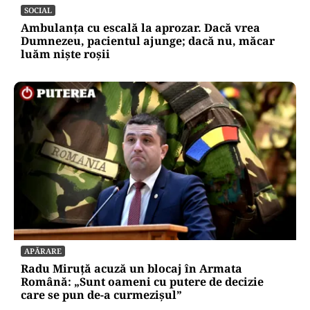
SOCIAL
Ambulanța cu escală la aprozar. Dacă vrea
Dumnezeu, pacientul ajunge; dacă nu, măcar
luăm niște roșii
APĂRARE
Radu Miruță acuză un blocaj în Armata
Română: „Sunt oameni cu putere de decizie
care se pun de-a curmezișul”