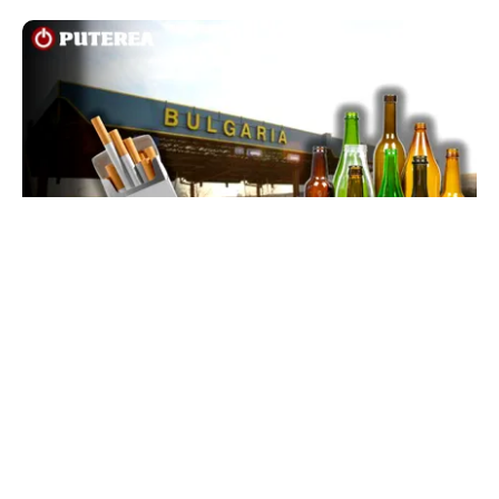
LIFESTYLE
Reguli noi la vamă: Câte țigări și cât alcool mai
poți aduce din Bulgaria cu sacoșa
TOS
Politica Cookies
Protecția Datelor Personale
Despre Noi
Publicitate
Echipa