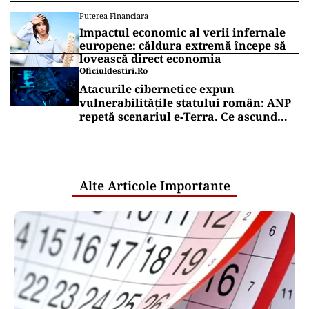
Puterea Financiara
Impactul economic al verii infernale
europene: căldura extremă începe să
lovească direct economia
Oficiuldestiri.ro
Atacurile cibernetice expun
vulnerabilitățile statului român: ANP
repetă scenariul e‑Terra. Ce ascund
comunicările oficiale și cine răspunde
pentru mentenanța IT a instituțiilor
publice
Alte Articole Importante