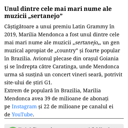
Unul dintre cele mai mari nume ale
muzicii „sertanejo”
Câştigătoare a unui premiu Latin Grammy în
2019, Marilia Mendonca a fost unul dintre cele
mai mari nume ale muzicii „
sertanejo
„, un gen
muzical apropiat de „country” şi foarte popular
în Brazilia. Avionul plecase din oraşul Goiania
şi se îndrepta către Caratinga, unde Mendonca
urma să susţină un concert vineri seară, potrivit
site-ului de ştiri G1.
Extrem de populară în Brazilia, Marilia
Mendonca avea 39 de milioane de abonaţi
pe
Instagram
şi 22 de milioane pe canalul ei
de
YouTube
.