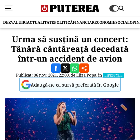
DEZVALUIRI
ACTUALITATE
POLITICĂ
FINANCIAR
ECONOMIE
SOCIAL
OPIN
Urma să susţină un concert:
Tânără cântăreaţă decedată
într-un accident de avion
Publicat: 06 nov. 2021, 22:00, de
Eliza Popa
, în
LIFESTYLE
Adaugă-ne ca sursă preferată în Google