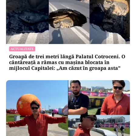
POLITICĂ
Bolojan acuză PSD și AUR. PNL vrea premier
tehnocrat: „Au lăsat România în faza finală de
absorbţie a PNRR”