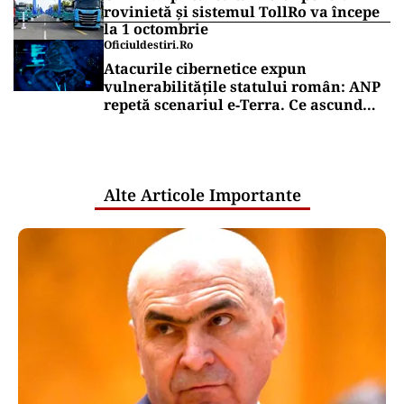
NECONVENTIONAL
FrikiPedia: răzbunarea
electrocasnicelor. Românii îl atacă pe
Bolojan cu fierul de călcat
Puterea Financiara
Transgaz vrea să devină acționar la
dezvoltatorul unui terminal american
de gaze naturale lichefiate
Puterea Financiara
CNAIR: Aplicarea tarifelor pentru
rovinietă și sistemul TollRo va începe
la 1 octombrie
Oficiuldestiri.ro
Atacurile cibernetice expun
vulnerabilitățile statului român: ANP
repetă scenariul e‑Terra. Ce ascund
comunicările oficiale și cine răspunde