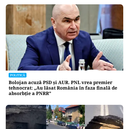
POLITICĂ
Tovarășa Șoșoacă: denunțată penal pentru
trădare și comunicarea de informații false