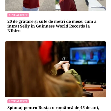
ACTUALITATE
Groapă de trei metri lângă Palatul Cotroceni. O
cântăreață a rămas cu mașina blocata în
mijlocul Capitalei: „Am căzut în groapa asta”
ACTUALITATE
20 de grătare și sute de metri de mese: cum a
intrat Selly în Guinness World Records la
Nibiru