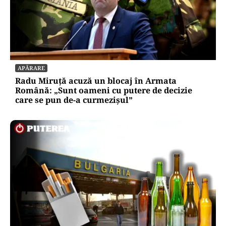
APĂRARE
Radu Miruță acuză un blocaj în Armata
Română: „Sunt oameni cu putere de decizie
care se pun de-a curmezișul”