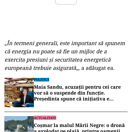
„
În termeni generali, este important să spunem
că energia nu poate să fie un mijloc de a
exercita presiuni şi securitatea energetică
europeană trebuie asigurată
„, a adăugat ea.
POLITICĂ
Maia Sandu, acuzații pentru cei care
vor să o suspende din funcție.
Președinta spune că inițiativa e
coordonată de Rusia
ACTUALITATE
Coșmar la malul Mării Negre: o dronă
a explodat pe plajă, printre oamenii