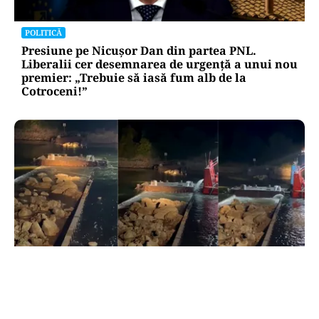
POLITICĂ
Presiune pe Nicușor Dan din partea PNL.
Liberalii cer desemnarea de urgență a unui nou
premier: „Trebuie să iasă fum alb de la
Cotroceni!”
ACTUALITATE
Primele două barje, scufundate cu succes în