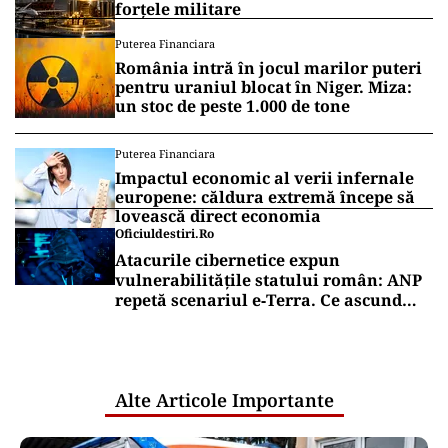
forțele militare
Puterea Financiara
România intră în jocul marilor puteri
pentru uraniul blocat în Niger. Miza:
un stoc de peste 1.000 de tone
Puterea Financiara
Impactul economic al verii infernale
europene: căldura extremă începe să
lovească direct economia
Oficiuldestiri.ro
Atacurile cibernetice expun
vulnerabilitățile statului român: ANP
repetă scenariul e‑Terra. Ce ascund
comunicările oficiale și cine răspunde
pentru mentenanța IT a instituțiilor
publice
Alte Articole Importante