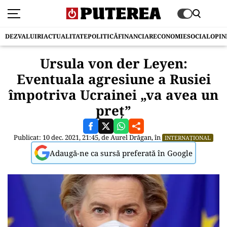
DEZVALUIRI
ACTUALITATE
POLITICĂ
FINANCIAR
ECONOMIE
SOCIAL
OPIN
Ursula von der Leyen:
Eventuala agresiune a Rusiei
împotriva Ucrainei „va avea un
preț”
Publicat: 10 dec. 2021, 21:45, de
Aurel Drăgan
, în
INTERNAȚIONAL
Adaugă-ne ca sursă preferată în Google