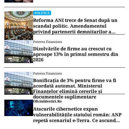
POLITICĂ
Reforma ANI trece de Senat după un
scandal politic. Amendamentul
privind partenerii demnitarilor a
inflamat dezbaterile
Puterea Financiara
Dizolvările de firme au crescut cu
aproape 13% în primul semestru din
2026
Puterea Financiara
Bonificația de 3% pentru firme va fi
acordată automat. Ministerul
Finanțelor elimină cererile și
documentele suplimentare
Oficiuldestiri.ro
Atacurile cibernetice expun
vulnerabilitățile statului român: ANP
repetă scenariul e‑Terra. Ce ascund
comunicările oficiale și cine răspunde