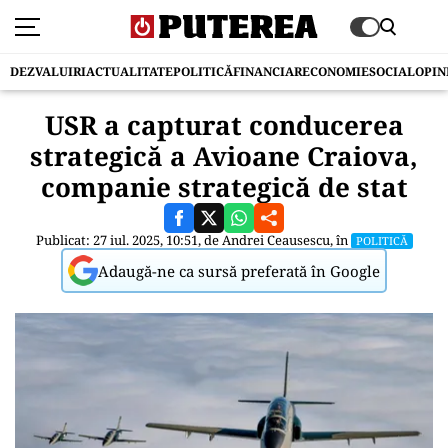
DEZVALUIRI
ACTUALITATE
POLITICĂ
FINANCIAR
ECONOMIE
SOCIAL
OPIN
USR a capturat conducerea
strategică a Avioane Craiova,
companie strategică de stat
Publicat: 27 iul. 2025, 10:51, de
Andrei Ceausescu
, în
POLITICĂ
Adaugă-ne ca sursă preferată în Google