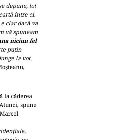
se depune, tot
artă între ei.
e clar dacă va
 cum vă spuneam
na niciun fel
rte puţin
unge la vot,
Moșteanu,
ă la căderea
 Atunci, spune
„Marcel
idenţiale,
năvoie, va