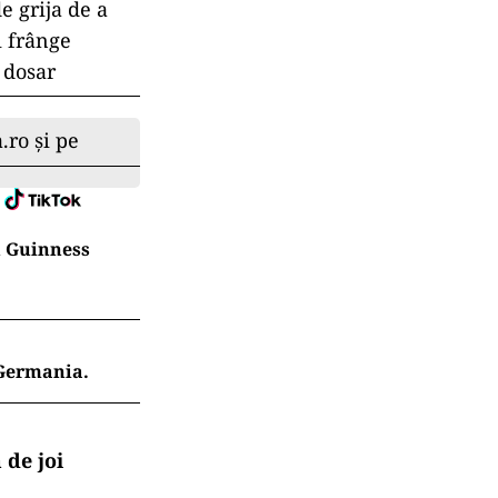
e grija de a
i frânge
 dosar
.ro și pe
în Guinness
 Germania.
 de joi