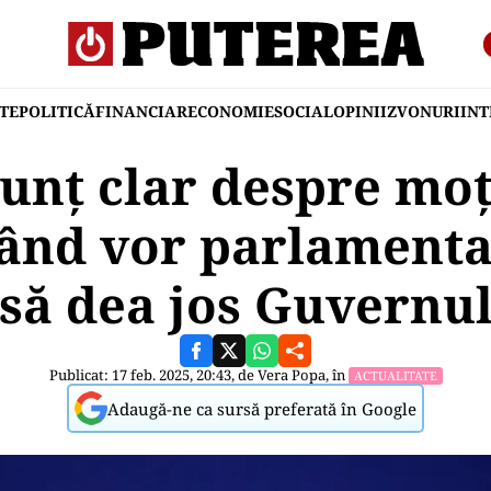
TE
POLITICĂ
FINANCIAR
ECONOMIE
SOCIAL
OPINII
ZVONURI
IN
unț clar despre mo
ând vor parlamenta
să dea jos Guvernu
Publicat: 17 feb. 2025, 20:43, de
Vera Popa
, în
ACTUALITATE
Adaugă-ne ca sursă preferată în Google