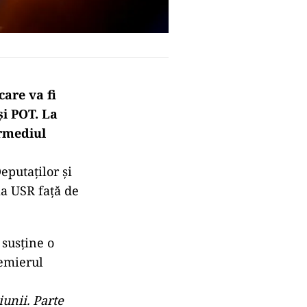
care va fi
și POT. La
ermediul
eputaților și
ia USR față de
 susține o
remierul
iunii. Parte