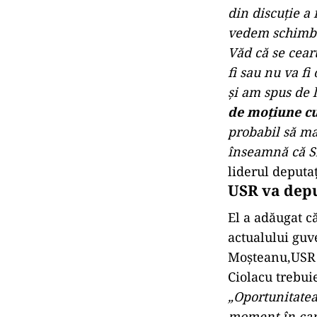
din discuţie a
vedem schimbări
Văd că se cear
fi sau nu va f
şi am spus de l
de moţiune cu 
probabil să ma
înseamnă că Si
liderul deputa
USR va dep
El a adăugat c
actualului guv
Moșteanu,USR 
Ciolacu trebuie
„Oportunitatea
moment în car