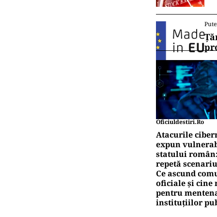
Pute
Ță
pr
Oficiuldestiri.ro
Atacurile ciber
expun vulnerabi
statului român
repetă scenariu
Ce ascund comu
oficiale și cin
pentru mentena
instituțiilor pu