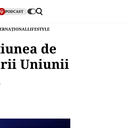
PODCAST
TERNAȚIONAL
LIFESTYLE
țiunea de
rii Uniunii
l