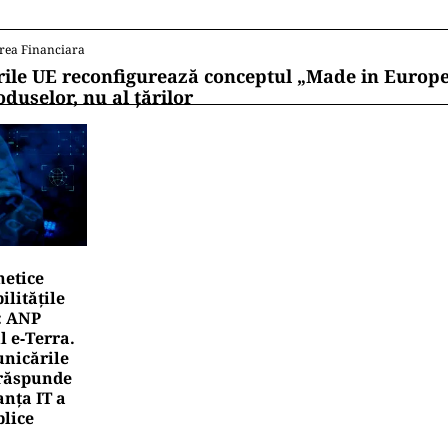
rea Financiara
rile UE reconfigurează conceptul „Made in Europe
oduselor, nu al țărilor
netice
litățile
: ANP
l e‑Terra.
nicările
e răspunde
nța IT a
blice