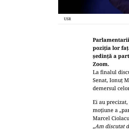
USR
Parlamentarii 
poziția lor f
ședință a par
Zoom.
La finalul disc
Senat, Ionuț M
demersul celor 
Ei au precizat,
moțiune a „par
Marcel Ciolacu
„Am discutat de