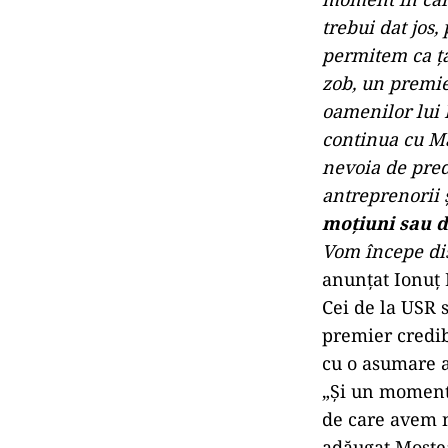
trebui dat jos,
permitem ca ţa
zob, un premie
oamenilor lui 
continua cu Ma
nevoia de predi
antreprenorii ş
moţiuni sau d
Vom începe dis
anunțat Ionuț
Cei de la USR 
premier credibi
cu o asumare a
„Şi un moment 
de care avem 
adăugat Moşte