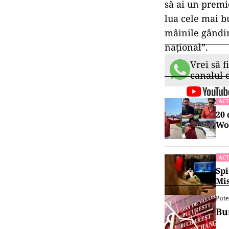
să ai un premi
lua cele mai b
mâinile gândin
naţional”.
Vrei să f
canalul
ACT
20 
Wor
ACT
Spi
Mis
Pute
Bu