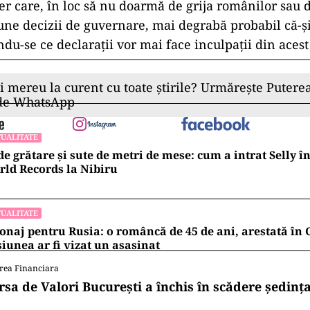
er care, în loc să nu doarmă de grija românilor sau d
une decizii de guvernare, mai degrabă probabil că-ş
du-se ce declaraţii vor mai face inculpaţii din acest
ii mereu la curent cu toate știrile? Urmărește Puterea
 de WhatsApp
UALITATE
de grătare și sute de metri de mese: cum a intrat Selly 
ld Records la Nibiru
UALITATE
onaj pentru Rusia: o româncă de 45 de ani, arestată în
iunea ar fi vizat un asasinat
rea Financiara
rsa de Valori București a închis în scădere ședința