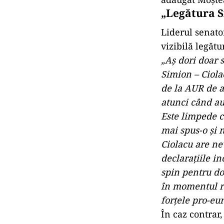
„Legătura S
Liderul senato
vizibilă legătu
„Aş dori doar s
Simion – Ciolac
de la AUR de 
atunci când au
Este limpede c
mai spus-o şi n
Ciolacu are ne
declaraţiile i
spin pentru do
în momentul r
forţele pro-e
În caz contrar