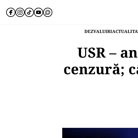
DEZVALUIRI
ACTUALITA
USR – an
cenzură; c