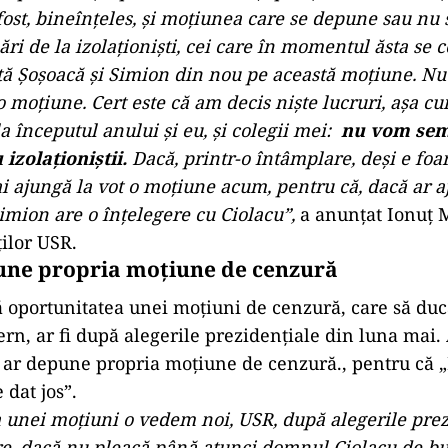
 fost, bineînţeles, şi moţiunea care se depune sau nu 
 de la izolaţionişti, cei care în momentul ăsta se ce
tă Şoşoacă şi Simion din nou pe această moţiune. Nu 
i o moţiune. Cert este că am decis nişte lucruri, aşa
a începutul anului şi eu, şi colegii mei:
nu vom sem
izolaţioniştii.
Dacă, printr-o întâmplare, deşi e foa
i ajungă la vot o moţiune acum, pentru că, dacă ar aj
mion are o înţelegere cu Ciolacu”,
a anunțat Ionuț 
ților USR.
une propria moțiune de cenzură
ă oportunitatea unei moțiuni de cenzură, care să duc
ern, ar fi după alegerile prezidențiale din luna mai.
ar depune propria moțiune de cenzură., pentru că 
 dat jos”.
 unei moţiuni o vedem noi, USR, după alegerile prez
e, dacă nu pleacă până atunci domnul Ciolacu de bu