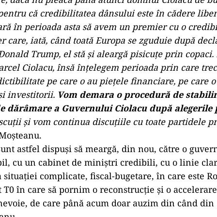
 pentru că credibilitatea dânsului este în cădere libe
ră în perioada asta să avem un premier cu o credibil
r care, iată, când toată Europa se zguduie după decla
Donald Trump, el stă şi aleargă pisicuţe prin copaci
rcel Ciolacu, însă înţelegem perioada prin care tre
ctibilitate pe care o au pieţele financiare, pe care o
i investitorii.
Vom demara o procedură de stabilir
e dărâmare a Guvernului Ciolacu după alegerile p
cuţii şi vom continua discuţiile cu toate partidele 
 Moșteanu.
sunt astfel dispuși să meargă, din nou, către o guver
l, cu un cabinet de miniştri credibili, cu o linie cl
 situaţiei complicate, fiscal-bugetare, în care este 
T0 în care să pornim o reconstrucţie şi o accelerar
nevoie, de care până acum doar auzim din când din 
anu.