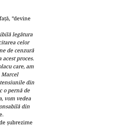
faţă, ”devine
ibilă legătura
citarea celor
une de cenzură
 acest proces.
olacu care, am
. Marcel
 tensiunile din
ac o pernă de
ia, vom vedea
onsabilă din
e.
 de şubrezime