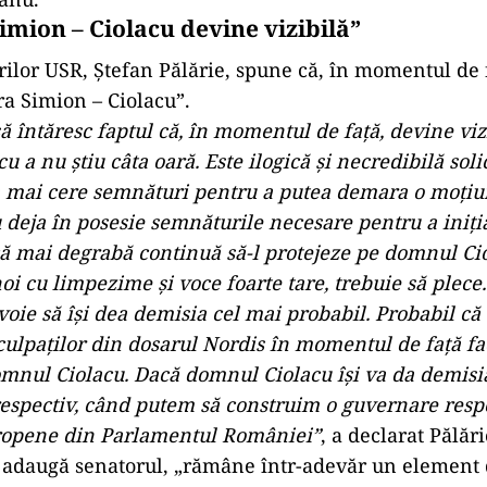
imion – Ciolacu devine vizibilă”
rilor USR, Ştefan Pălărie, spune că, în momentul de 
ra Simion – Ciolacu”.
ă întăresc faptul că, în momentul de faţă, devine viz
u a nu ştiu câta oară. Este ilogică şi necredibilă soli
a mai cere semnături pentru a putea demara o moţi
 deja în posesie semnăturile necesare pentru a iniţia
ă mai degrabă continuă să-l protejeze pe domnul Ci
oi cu limpezime şi voce foarte tare, trebuie să plece
voie să îşi dea demisia cel mai probabil. Probabil că
nculpaţilor din dosarul Nordis în momentul de faţă f
mnul Ciolacu. Dacă domnul Ciolacu îşi va da demis
espectiv, când putem să construim o guvernare resp
uropene din Parlamentul României”
, a declarat Pălări
, adaugă senatorul, „rămâne într-adevăr un element