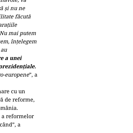
ră şi nu ne
itate făcută
raţiile
. Nu mai putem
cem, înţelegem
 au
e a unei
rezidenţiale.
pro-europene
”, a
nare cu un
ară de reforme,
România.
e a reformelor
când”, a