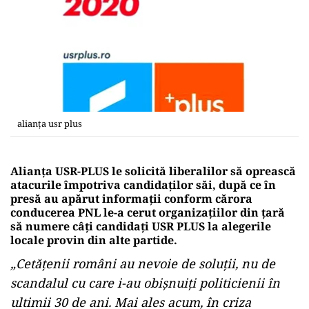
alianța usr plus
Alianța USR-PLUS le solicită liberalilor să oprească
atacurile împotriva candidaților săi, după ce în
presă au apărut informații conform cărora
conducerea PNL le-a cerut organizaţiilor din ţară
să numere câţi candidaţi USR PLUS la alegerile
locale provin din alte partide.
„Cetățenii români au nevoie de soluții, nu de
scandalul cu care i-au obișnuiți politicienii în
ultimii 30 de ani. Mai ales acum, în criza