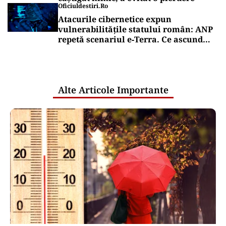
Oficiuldestiri.ro
Atacurile cibernetice expun
vulnerabilitățile statului român: ANP
repetă scenariul e‑Terra. Ce ascund
comunicările oficiale și cine răspunde
pentru mentenanța IT a instituțiilor
publice
Alte Articole Importante