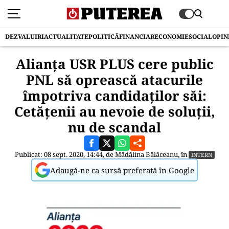
DEZVALUIRI
ACTUALITATE
POLITICĂ
FINANCIAR
ECONOMIE
SOCIAL
OPIN
Alianța USR PLUS cere public
PNL să oprească atacurile
împotriva candidaților săi:
Cetățenii au nevoie de soluții,
nu de scandal
Publicat: 08 sept. 2020, 14:44, de
Mădălina Bălăceanu
, în
INTERN
Adaugă-ne ca sursă preferată în Google