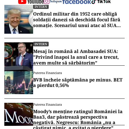
INTERN
Ordinul militar din 1952 care obligă
soldații danezi să deschidă focul fără
somație. Scenariul unui atac al SUA
asupra Groenlandei
INTERN
Mesaj în română al Ambasadei SUA:
”Privind înapoi la anul care a trecut,
avem multe să sărbătorim”
Puterea Financiara
BVB încheie săptămâna pe minus. BET
a pierdut 0,56%
Puterea Financiara
Moody’s menține ratingul României la
Baa3, dar păstrează perspectiva
negativă. Negrescu: România „nu a
câștigat nimic, a evitat o pierdere”