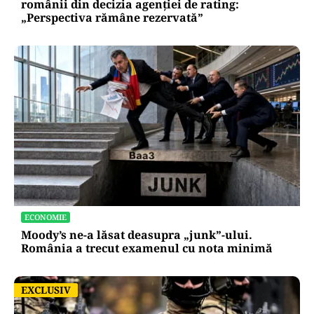
românii din decizia agenției de rating:
„Perspectiva rămâne rezervată”
ECONOMIE
Moody’s ne-a lăsat deasupra „junk”-ului.
România a trecut examenul cu nota minimă
EXCLUSIV
EXCLUSIV