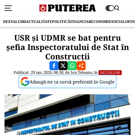
DEZVALUIRI
ACTUALITATE
POLITICĂ
FINANCIAR
ECONOMIE
SOCIAL
OPIN
USR și UDMR se bat pentru
șefia Inspectoratului de Stat în
Construcții
Publicat: 29 ian. 2026, 08:30, de
Ion Teleanu
, în
DEZVĂLUIRI
Adaugă-ne ca sursă preferată în Google