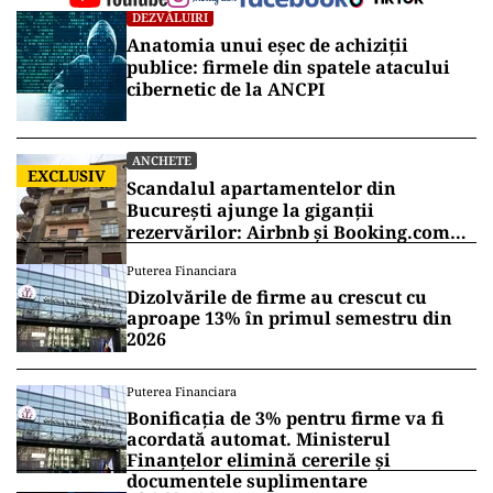
DEZVĂLUIRI
Anatomia unui eșec de achiziții
publice: firmele din spatele atacului
cibernetic de la ANCPI
ANCHETE
EXCLUSIV
Scandalul apartamentelor din
București ajunge la giganții
rezervărilor: Airbnb și Booking.com
anunță măsuri și cer respectarea legii
Puterea Financiara
Dizolvările de firme au crescut cu
aproape 13% în primul semestru din
2026
Puterea Financiara
Bonificația de 3% pentru firme va fi
acordată automat. Ministerul
Finanțelor elimină cererile și
documentele suplimentare