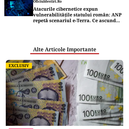
Oficiuldestiri.ro
Atacurile cibernetice expun
vulnerabilitățile statului român: ANP
repetă scenariul e‑Terra. Ce ascund
comunicările oficiale și cine răspunde
pentru mentenanța IT a instituțiilor
publice
Alte Articole Importante
EXCLUSIV
EXCLUSIV