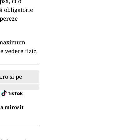
psă, ci o
 obligatorie
upereze
ru maximum
e vedere fizic,
.ro și pe
a mirosit