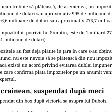
inean trebuie să plătească, de asemenea, un impozit
lioane de dolari sau aproximativ 995 de milioane de
(~6,6 milioane de dolari sau aproximativ 275,7 milioa
mpozitului, potrivit lui Simutin, este de 1 miliard 2
41 milioane de dolari).
zitele au fost deja plătite în țara în care s-au obțin
atunci nu este nevoie să se plătească din nou impozi
acă există un acord privind evitarea dublei impuneri
 care confirmă plata impozitelor pe un anumit veni
xpertul.
ucrainean, suspendat după meci
spendat din box după victoria sa asupra lui Dubois.