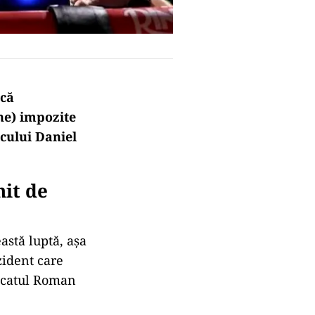
scă
ne) impozite
icului Daniel
nit de
astă luptă, așa
zident care
vocatul Roman