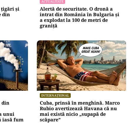
ACTUALITATE
țigări și
Alertă de securitate. O dronă a
e din
intrat din România în Bulgaria şi
a explodat la 100 de metri de
graniţă
INTERNAȚIONAL
 din
Cuba, prinsă în menghină. Marco
Rubio avertizează Havana că nu
a unui
mai există nicio „supapă de
ă iasă fum
scăpare”