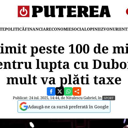
TE
POLITICĂ
FINANCIAR
ECONOMIE
SOCIAL
OPINII
ZVONURI
IN
imit peste 100 de m
entru lupta cu Duboi
mult va plăti taxe
Publicat: 24 iul. 2025, 14:44, de
Nitulescu Gabriel
, în
SPORT
Adaugă-ne ca sursă preferată în Google