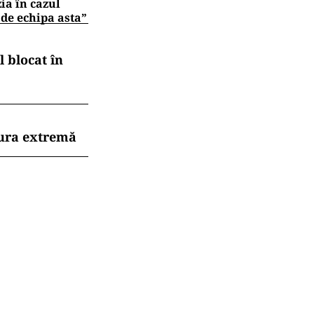
zia în cazul
 de echipa asta”
 blocat în
dura extremă