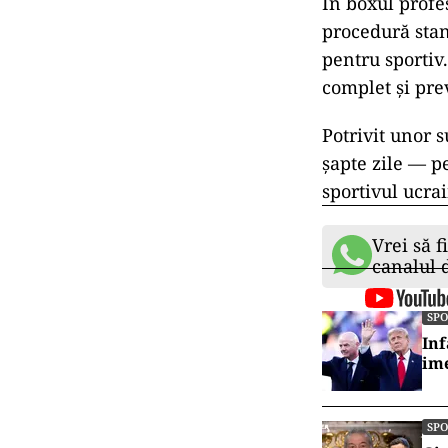
În boxul profe
procedură stan
pentru sportiv
complet și pre
Potrivit unor 
șapte zile — p
sportivul ucra
Vrei să f
canalul
SP
Inf
ime
SP