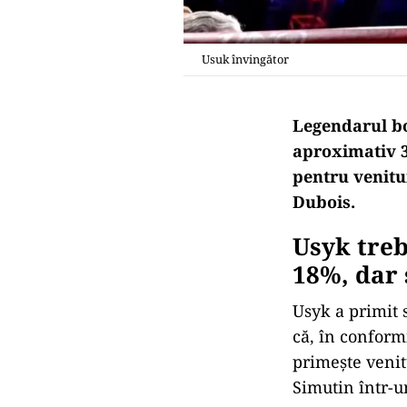
Usuk învingător
Legendarul bo
aproximativ 3
pentru venitur
Dubois.
Usyk treb
18%, dar 
Usyk a primit
că, în conformi
primește venitu
Simutin într-