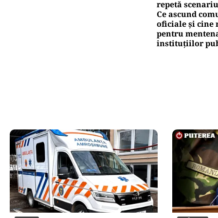
repetă scenariu
Ce ascund comu
oficiale și cin
pentru mentena
instituțiilor pu