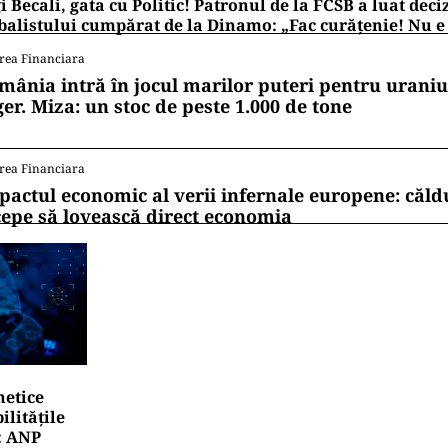
i Becali, gata cu Politic! Patronul de la FCSB a luat deci
balistului cumpărat de la Dinamo: „Fac curățenie! Nu e
rea Financiara
mânia intră în jocul marilor puteri pentru uraniul
ger. Miza: un stoc de peste 1.000 de tone
rea Financiara
pactul economic al verii infernale europene: căl
cepe să lovească direct economia
netice
litățile
: ANP