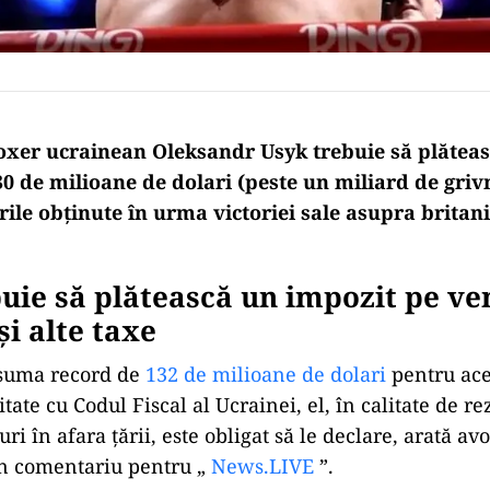
xer ucrainean Oleksandr Usyk trebuie să plătea
0 de milioane de dolari (peste un miliard de griv
ile obținute în urma victoriei sale asupra britan
uie să plătească un impozit pe ve
și alte taxe
 suma record de
132 de milioane de dolari
pentru ace
tate cu Codul Fiscal al Ucrainei, el, în calitate de re
ri în afara țării, este obligat să le declare, arată a
un comentariu pentru „
News.LIVE
”.