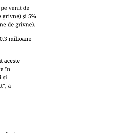
 pe venit de
 grivne) și 5%
ne de grivne).
70,3 milioane
ut aceste
te în
 și
t”, a