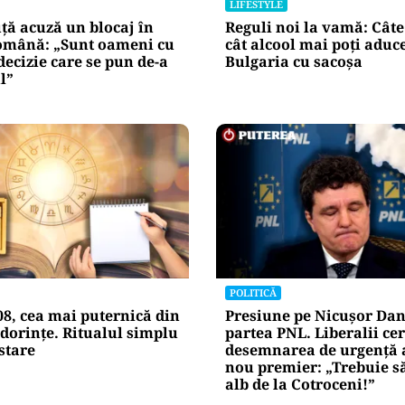
LIFESTYLE
ță acuză un blocaj în
Reguli noi la vamă: Câte 
mână: „Sunt oameni cu
cât alcool mai poți aduc
decizie care se pun de-a
Bulgaria cu sacoșa
l”
POLITICĂ
08, cea mai puternică din
Presiune pe Nicușor Dan
dorințe. Ritualul simplu
partea PNL. Liberalii cer
stare
desemnarea de urgență 
nou premier: „Trebuie s
alb de la Cotroceni!”