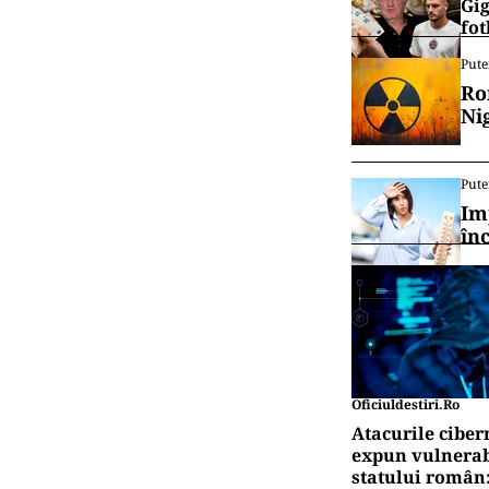
Gig
fot
Pute
Ro
Ni
Pute
Im
în
Oficiuldestiri.ro
Atacurile ciber
expun vulnerabi
statului român