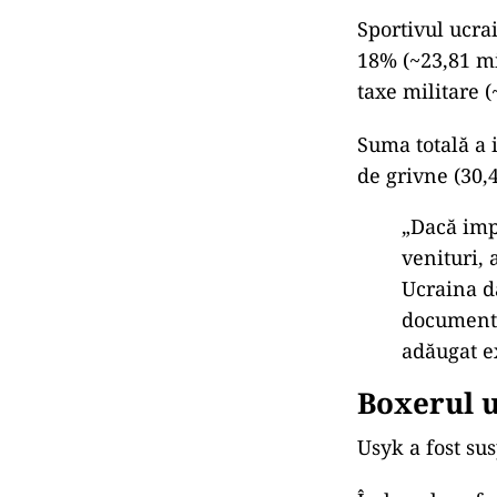
Sportivul ucra
18% (~23,81 mi
taxe militare 
Suma totală a i
de grivne (30,
„Dacă impo
venituri, 
Ucraina d
documente
adăugat e
Boxerul 
Usyk a fost su