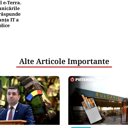
l e‑Terra.
nicările
e răspunde
nța IT a
blice
Alte Articole Importante