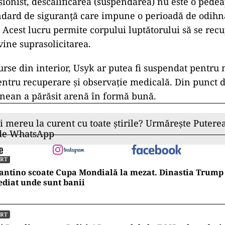
sionist, descalificarea (suspendarea) nu este o pedea
dard de siguranță care impune o perioadă de odihnă
. Acest lucru permite corpului luptătorului să se rec
vine suprasolicitarea.
surse din interior, Usyk ar putea fi suspendat pent
entru recuperare și observație medicală. Din punct d
inean a părăsit arenă în formă bună.
ii mereu la curent cu toate știrile? Urmărește Puterea
 de WhatsApp
ORT
antino scoate Cupa Mondială la mezat. Dinastia Trump 
diat unde sunt banii
ORT