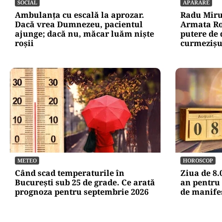
SOCIAL
APĂRARE
Ambulanța cu escală la aprozar.
Radu Miru
Dacă vrea Dumnezeu, pacientul
Armata Ro
ajunge; dacă nu, măcar luăm niște
putere de 
roșii
curmezișu
METEO
HOROSCOP
Când scad temperaturile în
Ziua de 8.
București sub 25 de grade. Ce arată
an pentru 
prognoza pentru septembrie 2026
de manife