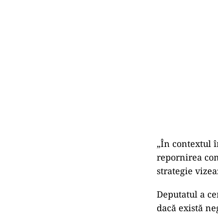
„În contextul 
repornirea com
strategie vizea
Deputatul a cer
dacă există neg