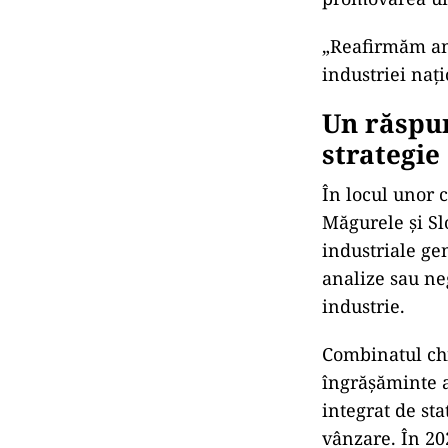
„Reafirmăm an
industriei nați
Un răspun
strategie
În locul unor 
Măgurele și Sl
industriale ge
analize sau ne
industrie.
Combinatul chi
îngrășăminte a
integrat de st
vânzare. În 20