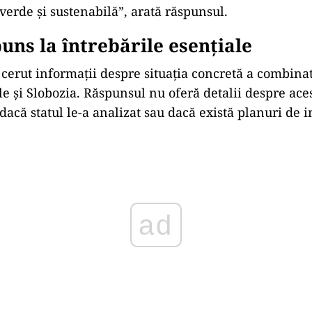
verde și sustenabilă”, arată răspunsul.
uns la întrebările esențiale
 cerut informații despre situația concretă a combina
 și Slobozia. Răspunsul nu oferă detalii despre aces
acă statul le-a analizat sau dacă există planuri de i
ad