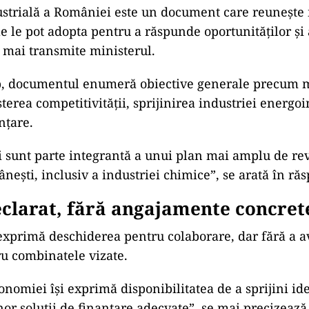
ustrială a României este un document care reunește
ile le pot adopta pentru a răspunde oportunităților ș
, mai transmite ministerul.
mp, documentul enumeră obiective generale precum 
șterea competitivității, sprijinirea industriei energoi
nțare.
 sunt parte integrantă a unui plan mai amplu de rev
nești, inclusiv a industriei chimice”, se arată în ră
eclarat, fără angajamente concret
 exprimă deschiderea pentru colaborare, dar fără a 
ru combinatele vizate.
nomiei își exprimă disponibilitatea de a sprijini ide
r soluții de finanțare adecvate”, se mai precizeaz