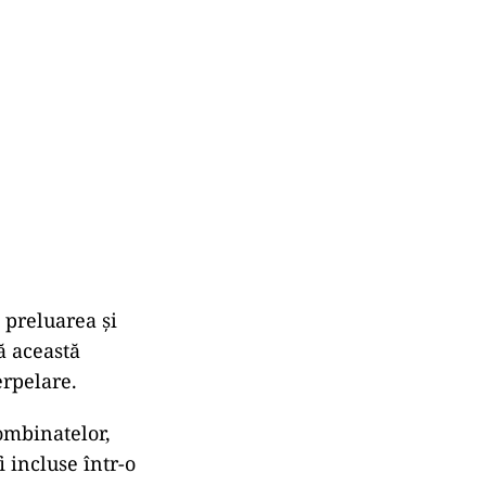
 preluarea și
ă această
erpelare.
combinatelor,
i incluse într-o