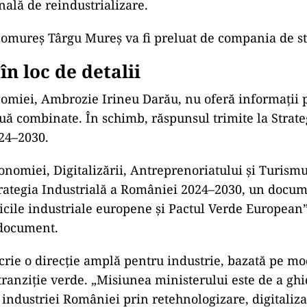
nală de reindustrializare.
omureș Târgu Mureș va fi preluat de compania de s
în loc de detalii
omiei, Ambrozie Irineu Darău, nu oferă informații 
uă combinate. În schimb, răspunsul trimite la Strate
24–2030.
onomiei, Digitalizării, Antreprenoriatului și Turismul
rategia Industrială a României 2024–2030, un docum
ticile industriale europene și Pactul Verde European”
 document.
crie o direcție amplă pentru industrie, bazată pe m
 tranziție verde. „Misiunea ministerului este de a gh
industriei României prin retehnologizare, digitalizar