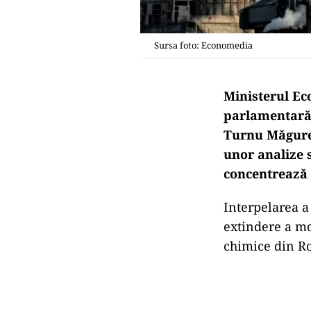
Sursa foto: Economedia
Ministerul Ec
parlamentară 
Turnu Măgurel
unor analize s
concentrează 
Interpelarea a
extindere a mo
chimice din R