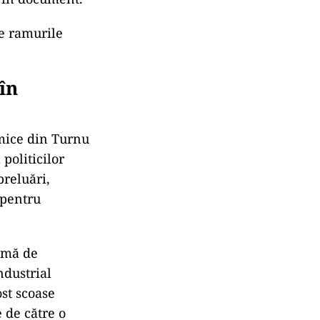
e ramurile
în
imice din Turnu
politicilor
preluări,
 pentru
rmă de
ndustrial
st scoase
 de către o