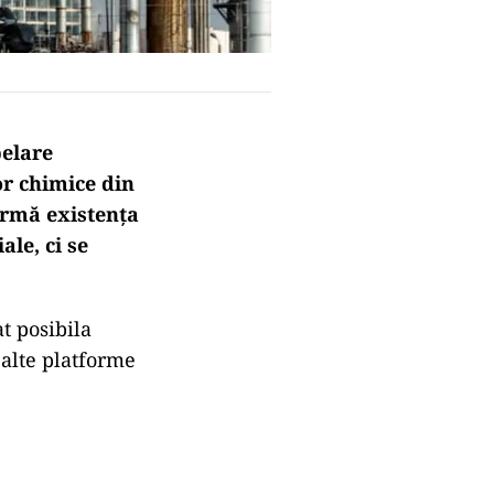
pelare
or chimice din
irmă existența
ale, ci se
t posibila
alte platforme