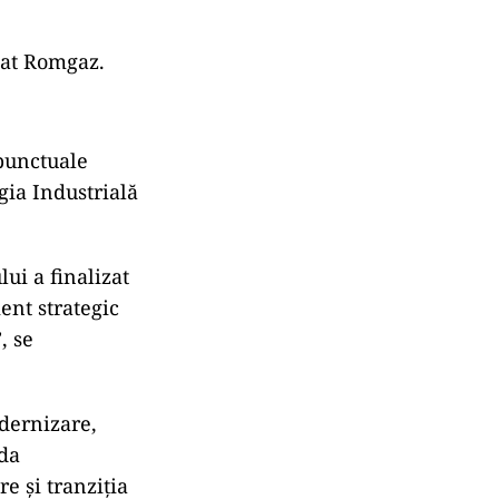
tat Romgaz.
punctuale
gia Industrială
ui a finalizat
ent strategic
, se
odernizare,
ida
e și tranziția