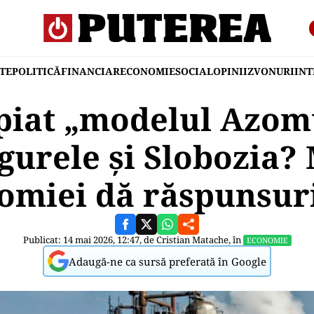
TE
POLITICĂ
FINANCIAR
ECONOMIE
SOCIAL
OPINII
ZVONURI
IN
opiat „modelul Azom
urele și Slobozia? 
omiei dă răspunsuri
Publicat: 14 mai 2026, 12:47, de
Cristian Matache
, în
ECONOMIE
Adaugă-ne ca sursă preferată în Google