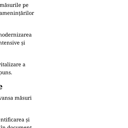
 măsurile pe
i amenințărilor
modernizarea
ntensive și
italizare a
spuns.
e
avansa măsuri
ntificarea și
ă în document.