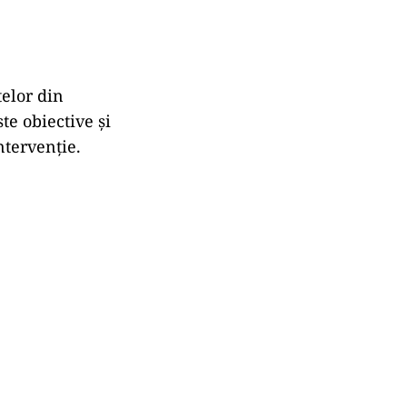
telor din
te obiective și
ntervenție.