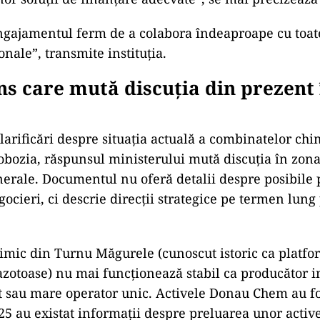
gajamentul ferm de a colabora îndeaproape cu toat
onale”, transmite instituția.
s care mută discuția din prezent 
clarificări despre situația actuală a combinatelor ch
obozia, răspunsul ministerului mută discuția în zona 
nerale. Documentul nu oferă detalii despre posibile 
gocieri, ci descrie direcții strategice pe termen lung
mic din Turnu Măgurele (cunoscut istoric ca platfo
zotoase) nu mai funcționează stabil ca producător i
at sau mare operator unic. Activele Donau Chem au fo
25 au existat informații despre preluarea unor active