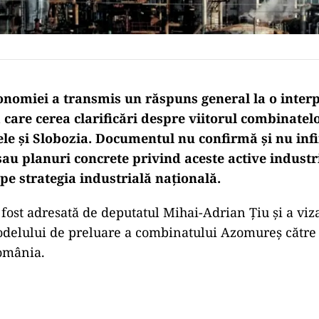
onomiei a transmis un răspuns general la o inter
care cerea clarificări despre viitorul combinatel
e și Slobozia. Documentul nu confirmă și nu inf
au planuri concrete privind aceste active industri
pe strategia industrială națională.
 fost adresată de deputatul Mihai-Adrian Țiu și a viza
delului de preluare a combinatului Azomureș către 
omânia.
Play