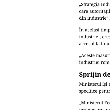
„Strategia Ind
care autorităț
din industrie”
În același ti
industriei, cre
accesul la fina
„Aceste măsuri
industriei româ
Sprijin d
Ministerul își
specifice pent
„Ministerul Eco
promovarea uno