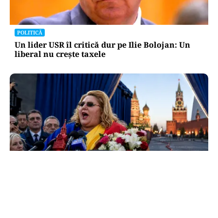
POLITICĂ
Un lider USR îl critică dur pe Ilie Bolojan: Un
liberal nu crește taxele
POLITICĂ
Tovarășa Șoșoacă: denunțată penal pentru
trădare și comunicarea de informații false