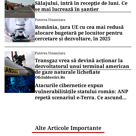
Sălajului, intră în recepție de luni. Ce
se mai lucrează în șantier
Puterea Financiara
România, țara UE cu cea mai redusă
alocare bugetară pe locuitor pentru
cercetare și dezvoltare, în 2025
Puterea Financiara
Transgaz vrea să devină acționar la
dezvoltatorul unui terminal american
de gaze naturale lichefiate
Oficiuldestiri.ro
Atacurile cibernetice expun
vulnerabilitățile statului român: ANP
repetă scenariul e‑Terra. Ce ascund
comunicările oficiale și cine răspunde
pentru mentenanța IT a instituțiilor
publice
Alte Articole Importante