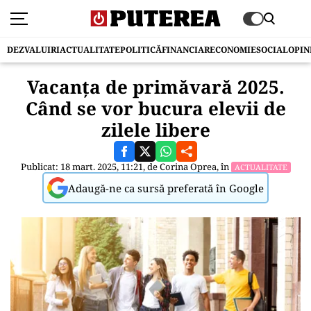
DEZVALUIRI
ACTUALITATE
POLITICĂ
FINANCIAR
ECONOMIE
SOCIAL
OPIN
Vacanța de primăvară 2025.
Când se vor bucura elevii de
zilele libere
Publicat: 18 mart. 2025, 11:21, de
Corina Oprea
, în
ACTUALITATE
Adaugă-ne ca sursă preferată în Google