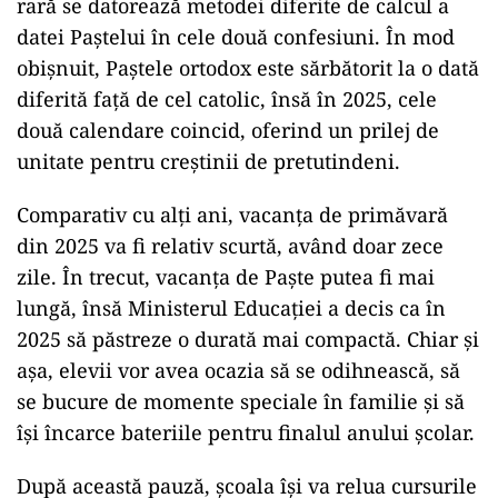
rară se datorează metodei diferite de calcul a
datei Paștelui în cele două confesiuni. În mod
obișnuit, Paștele ortodox este sărbătorit la o dată
diferită față de cel catolic, însă în 2025, cele
două calendare coincid, oferind un prilej de
unitate pentru creștinii de pretutindeni.
Comparativ cu alți ani, vacanța de primăvară
din 2025 va fi relativ scurtă, având doar zece
zile. În trecut, vacanța de Paște putea fi mai
lungă, însă Ministerul Educației a decis ca în
2025 să păstreze o durată mai compactă. Chiar și
așa, elevii vor avea ocazia să se odihnească, să
se bucure de momente speciale în familie și să
își încarce bateriile pentru finalul anului școlar.
După această pauză, școala își va relua cursurile