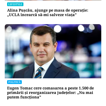
LIFESTYLE
Alina Pușcău, ajunge pe masa de operație:
„UCLA încearcă să-mi salveze viața”
POLITICĂ
Eugen Tomac cere comasarea a peste 1.500 de
primării și reorganizarea județelor: „Nu mai
putem funcționa”