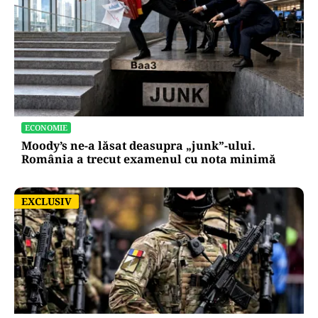
ECONOMIE
Moody’s ne-a lăsat deasupra „junk”-ului.
România a trecut examenul cu nota minimă
EXCLUSIV
EXCLUSIV