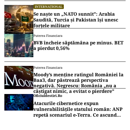
INTERNAȚIONAL
Se naște un „NATO sunnit”: Arabia
Saudită, Turcia și Pakistan își unesc
forțele militare
Puterea Financiara
BVB încheie săptămâna pe minus. BET
a pierdut 0,56%
Puterea Financiara
Moody’s menține ratingul României la
Baa3, dar păstrează perspectiva
negativă. Negrescu: România „nu a
câștigat nimic, a evitat o pierdere”
Oficiuldestiri.ro
Atacurile cibernetice expun
vulnerabilitățile statului român: ANP
repetă scenariul e‑Terra. Ce ascund
comunicările oficiale și cine răspunde
pentru mentenanța IT a instituțiilor