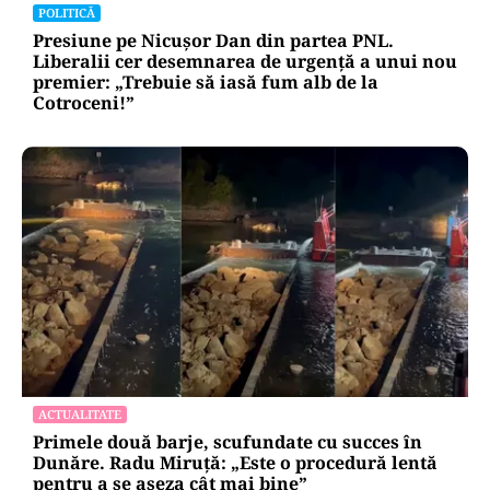
POLITICĂ
Presiune pe Nicușor Dan din partea PNL.
Liberalii cer desemnarea de urgență a unui nou
premier: „Trebuie să iasă fum alb de la
Cotroceni!”
ACTUALITATE
Primele două barje, scufundate cu succes în
Dunăre. Radu Miruță: „Este o procedură lentă
pentru a se așeza cât mai bine”