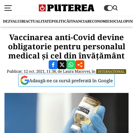
DEZVALUIRI
ACTUALITATE
POLITICĂ
FINANCIAR
ECONOMIE
SOCIAL
OPIN
Vaccinarea anti-Covid devine
obligatorie pentru personalul
medical şi cel din învăţământ
Publicat: 12 oct. 2021, 11:38, de
Laura Macovei
, în
INTERNAȚIONAL
Adaugă-ne ca sursă preferată în Google