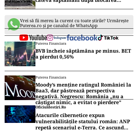
câteva săptămâni după blocarea
conturilor
Vrei să fii mereu la curent cu toate știrile? Urmărește
Puterea.ro și pe canalul de WhatsApp
Puterea Financiara
BVB încheie săptămâna pe minus. BET
a pierdut 0,56%
Puterea Financiara
Moody’s menține ratingul României la
Baa3, dar păstrează perspectiva
negativă. Negrescu: România „nu a
câștigat nimic, a evitat o pierdere”
Oficiuldestiri.ro
Atacurile cibernetice expun
vulnerabilitățile statului român: ANP
repetă scenariul e‑Terra. Ce ascund
comunicările oficiale și cine răspunde