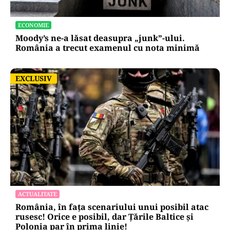
ECONOMIE
Moody’s ne-a lăsat deasupra „junk”-ului.
România a trecut examenul cu nota minimă
EXCLUSIV
EXCLUSIV
ACTUALITATE
România, în fața scenariului unui posibil atac
rusesc! Orice e posibil, dar Țările Baltice și
Polonia par în prima linie!