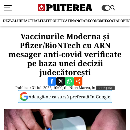
DEZVALUIRI
ACTUALITATE
POLITICĂ
FINANCIAR
ECONOMIE
SOCIAL
OPIN
Vaccinurile Moderna și
Pfizer/BioNTech cu ARN
mesager anti-covid verificate
pe baza unei decizii
judecătorești
Publicat: 31 iul. 2022, 10:00, de
Nina Marcu
, în
ESENȚIAL
Adaugă-ne ca sursă preferată în Google