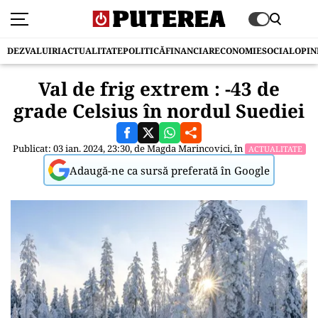
DEZVALUIRI
ACTUALITATE
POLITICĂ
FINANCIAR
ECONOMIE
SOCIAL
OPIN
Val de frig extrem : -43 de
grade Celsius în nordul Suediei
Publicat: 03 ian. 2024, 23:30, de
Magda Marincovici
, în
ACTUALITATE
Adaugă-ne ca sursă preferată în Google