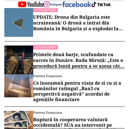
ACTUALITATE
UPDATE: Drona din Bulgaria este
ucraineană/ O dronă a intrat din
România în Bulgaria şi a explodat la
100 de metri de graniţă
ACTUALITATE
Primele două barje, scufundate cu
succes în Dunăre. Radu Miruță: „Este o
procedură lentă pentru a se așeza cât
mai bine”
Puterea Financiara
Ce înseamnă pentru viața de zi cu zi a
românilor ratingul „Baa3 cu
perspectivă negativă” acordat de
agențiile financiare
Puterea Financiara
Ruptură în cooperarea valutară
occidentală? SUA au intervenit pe