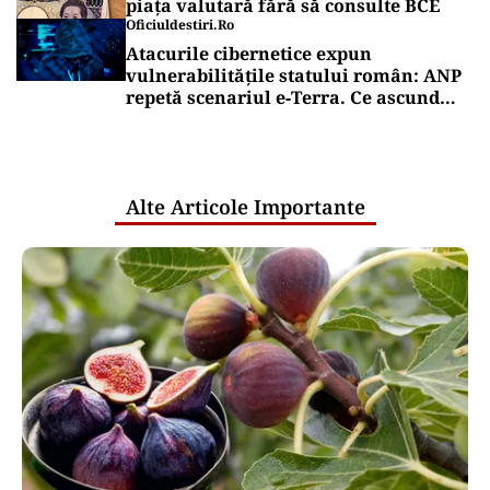
piața valutară fără să consulte BCE
Oficiuldestiri.ro
Atacurile cibernetice expun
vulnerabilitățile statului român: ANP
repetă scenariul e‑Terra. Ce ascund
comunicările oficiale și cine răspunde
pentru mentenanța IT a instituțiilor
publice
Alte Articole Importante