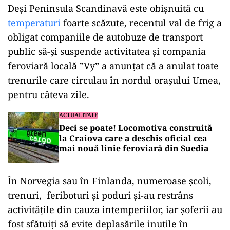
Deși Peninsula Scandinavă este obișnuită cu
temperaturi
foarte scăzute, recentul val de frig a
obligat companiile de autobuze de transport
public să-și suspende activitatea și compania
feroviară locală ”Vy” a anunțat că a anulat toate
trenurile care circulau în nordul orașului Umea,
pentru câteva zile.
ACTUALITATE
Deci se poate! Locomotiva construită
la Craiova care a deschis oficial cea
mai nouă linie feroviară din Suedia
În Norvegia sau în Finlanda, numeroase școli,
trenuri, feriboturi și poduri și-au restrâns
activitățile din cauza intemperiilor, iar șoferii au
fost sfătuiți să evite deplasările inutile în