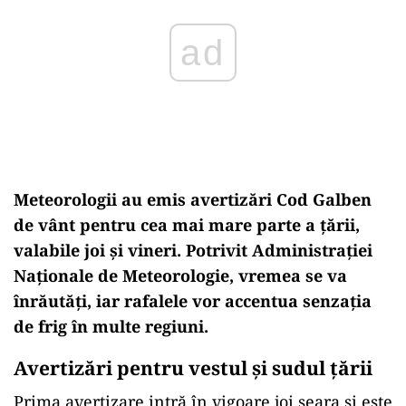
Meteorologii au emis avertizări Cod Galben
de v
ânt pentru cea mai mare parte a
țării,
valabile joi și vineri. Potrivit Administrației
Naționale de Meteorologie, vremea se va
înr
ăutăți, iar rafalele vor accentua senzația
de frig
în multe regiuni.
Avertizări pentru vestul și sudul țării
Prima avertizare intr
ă
în vigoare joi seara
și este