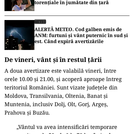
torențiale în jumătate din țară
METEO
ALERTĂ METEO. Cod galben emis de
ANM: furtuni și vânt puternic în sud și
est. Când expiră avertizările
De vineri, v
ânt
și
în restul
țării
A doua avertizare este valabilă vineri,
între
orele 10.00
și 21.00, și acoperă aproape
întreg
teritoriul României. Sunt vizate jude
țele din
Moldova, Transilvania, Oltenia, Banat și
Muntenia, inclusiv Dolj, Olt, Gorj, Argeș,
Prahova și Buzău.
„V
ântul va avea intensific
ări temporare