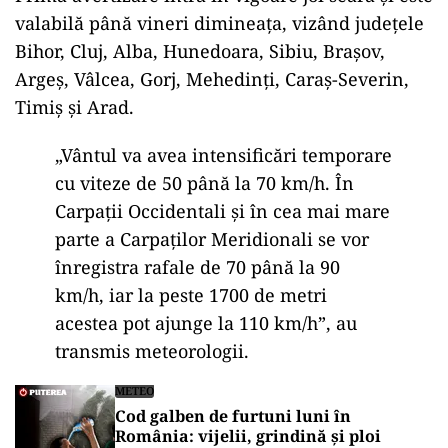
valabilă p
ân
ă vineri dimineața, viz
ând jude
țele
Bihor, Cluj, Alba, Hunedoara, Sibiu, Brașov,
Argeș, V
âlcea, Gorj, Mehedin
ți, Caraș-Severin,
Timiș și Arad.
„V
ântul va avea intensific
ări temporare
cu viteze de 50 p
ân
ă la 70 km/h.
În
Carpa
ții Occidentali și
în cea mai mare
parte a Carpa
ților Meridionali se vor
înregistra rafale de 70 pân
ă la 90
km/h, iar la peste 1700 de metri
acestea pot ajunge la 110 km/h”, au
transmis meteorologii.
METEO
Cod galben de furtuni luni în
România: vijelii, grindină și ploi