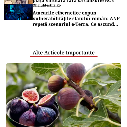
piața valutară fără să consulte BCE
Oficiuldestiri.ro
Atacurile cibernetice expun
vulnerabilitățile statului român: ANP
repetă scenariul e‑Terra. Ce ascund
comunicările oficiale și cine răspunde
pentru mentenanța IT a instituțiilor
publice
Alte Articole Importante