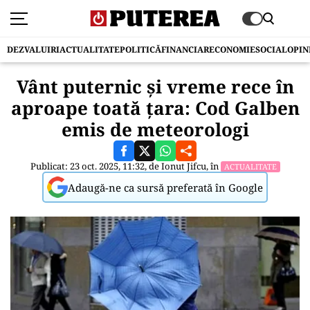
DEZVALUIRI
ACTUALITATE
POLITICĂ
FINANCIAR
ECONOMIE
SOCIAL
OPIN
Vânt puternic și vreme rece în
aproape toată țara: Cod Galben
emis de meteorologi
Publicat: 23 oct. 2025, 11:32, de
Ionut Jifcu
, în
ACTUALITATE
Adaugă-ne ca sursă preferată în Google