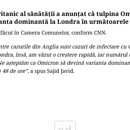
ritanic al sănătății a anunțat că tulpina O
anta dominantă la Londra în următoarele 
t făcut în Camera Comunelor, conform CNN.
tre cazurile din Anglia sunt cazuri de infectare cu 
ndra, însă, am văzut o creștere rapidă, iar numărul 
Ne așteptăm ca Omicron să devină varianta dominant
 48 de ore”,
a spus Sajid Javid.
Play