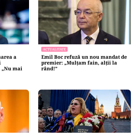
ACTUALITATE
area a
Emil Boc refuză un nou mandat de
i
premier: „Mulțam fain, alții la
: „Nu mai
rând!”