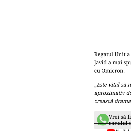
Regatul Unit a
Javid a mai spu
cu Omicron.
„Este vital să 
aproximativ do
crească dramat
Vrei să f
canalul