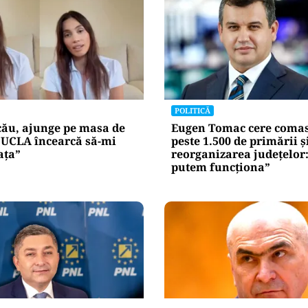
POLITICĂ
cău, ajunge pe masa de
Eugen Tomac cere comas
„UCLA încearcă să-mi
peste 1.500 de primării ș
ața”
reorganizarea județelor
putem funcționa”