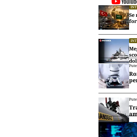
IN
Se 
for
IN
Meg
sco
dol
Pute
Ro
pe
Pute
Tr
am