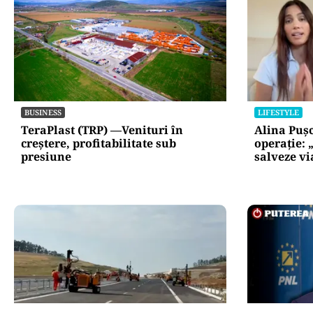
BUSINESS
LIFESTYLE
TeraPlast (TRP) —Venituri în
Alina Puș
creștere, profitabilitate sub
operație: 
presiune
salveze vi