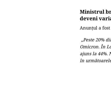
Ministrul b
deveni vari
Anunțul a fos
„Peste 20% din
Omicron. În Lo
ajuns la 44%. 
în următoarele