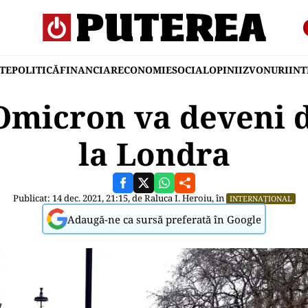
TE
POLITICĂ
FINANCIAR
ECONOMIE
SOCIAL
OPINII
ZVONURI
IN
Omicron va deveni
la Londra
Publicat: 14 dec. 2021, 21:15, de
Raluca I. Heroiu
, în
INTERNAȚIONAL
Adaugă-ne ca sursă preferată în Google