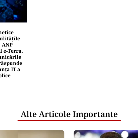
netice
litățile
: ANP
l e‑Terra.
nicările
e răspunde
nța IT a
blice
Alte Articole Importante