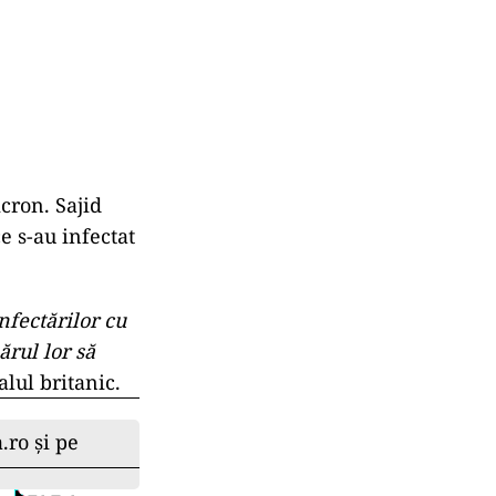
cron. Sajid
ce s-au infectat
nfectărilor cu
rul lor să
alul britanic.
.ro și pe