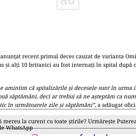
 anunțat recent primul deces cauzat de varianta Omi
s și alți 10 britanici au fost internați în spital după 
ne amintim că spitalizările și decesele sunt în urma i
uă săptămâni, deci ar trebui să ne așteptăm ca numă
ic în următoarele zile și săptămâni”,
a adăugat ofici
ii mereu la curent cu toate știrile? Urmărește Puterea
 de WhatsApp