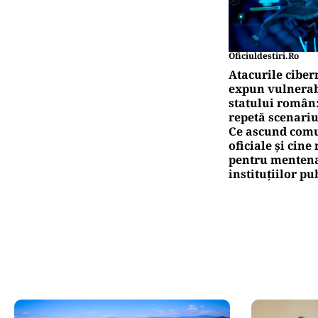
Oficiuldestiri.ro
Atacurile ciber
expun vulnerabi
statului român
repetă scenariu
Ce ascund comu
oficiale și cin
pentru mentena
instituțiilor pu