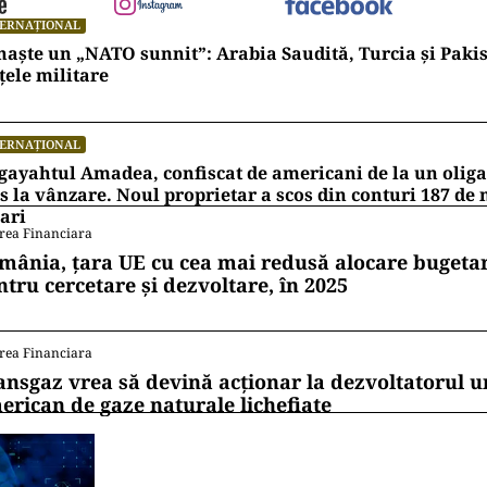
TERNAȚIONAL
naște un „NATO sunnit”: Arabia Saudită, Turcia și Pakis
țele militare
TERNAȚIONAL
ayahtul Amadea, confiscat de americani de la un oligar
s la vânzare. Noul proprietar a scos din conturi 187 de
ari
rea Financiara
mânia, țara UE cu cea mai redusă alocare bugetar
ntru cercetare și dezvoltare, în 2025
rea Financiara
ansgaz vrea să devină acționar la dezvoltatorul u
erican de gaze naturale lichefiate