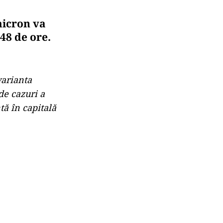
micron va
48 de ore.
varianta
de cazuri a
ă în capitală