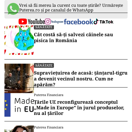
Vrei să fii mereu la curent cu toate știrile? Urmărește
Puterea.ro și pe canalul de WhatsApp
SĂNĂTATE
Cât costă să-ți salvezi câinele sau
pisica în România
SĂNĂTATE
Supraviețuirea de acasă: țânțarul-tigru
a devenit vecinul nostru. Cum ne
apărăm?
Puterea Financiara
Țările UE reconfigurează conceptul
„Made in Europe” în jurul produselor,
nu al țărilor
Puterea Financiara