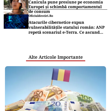
Canicula pune presiune pe economia
Europei și schimbă comportamentul
de consum
Oficiuldestiri.ro
Atacurile cibernetice expun
vulnerabilitățile statului român: ANP
repetă scenariul e‑Terra. Ce ascund
comunicările oficiale și cine răspunde
pentru mentenanța IT a instituțiilor
publice
Alte Articole Importante