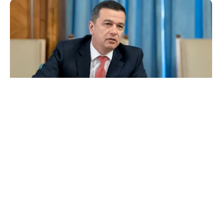
POLITICĂ
Grindeanu acuză PNL și USR: „Intenția
unora va conduce însă la pierderea banilor”
TOS
Politica Cookies
Protecția Datelor Personale
Despre Noi
Publicitate
Echipa
© 2026, toate drepturile rezervate puterea.ro