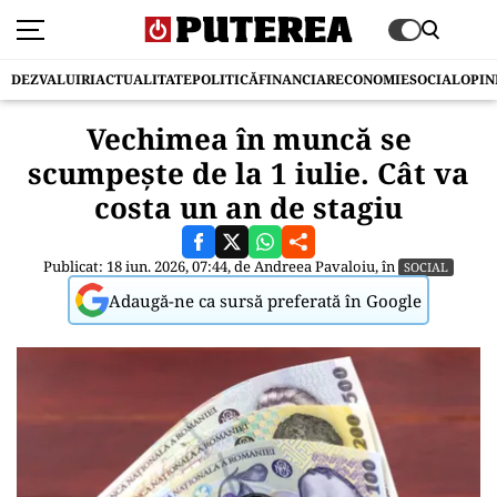
DEZVALUIRI
ACTUALITATE
POLITICĂ
FINANCIAR
ECONOMIE
SOCIAL
OPIN
Vechimea în muncă se
scumpește de la 1 iulie. Cât va
costa un an de stagiu
Publicat: 18 iun. 2026, 07:44, de
Andreea Pavaloiu
, în
SOCIAL
Adaugă-ne ca sursă preferată în Google