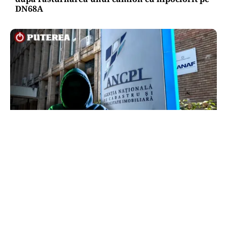
DN68A
ECONOMIE
Peste 5.000 de români nu își mai pot cumpăra
casa. Efectul atacului cibernetic de la ANCPI
explicat de un broker
TOS
Politica Cookies
Protecția Datelor Personale