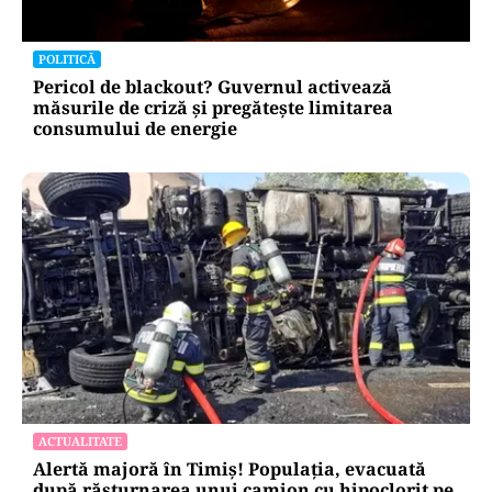
POLITICĂ
Pericol de blackout? Guvernul activează
măsurile de criză și pregătește limitarea
consumului de energie
ACTUALITATE
Alertă majoră în Timiș! Populația, evacuată
după răsturnarea unui camion cu hipoclorit pe