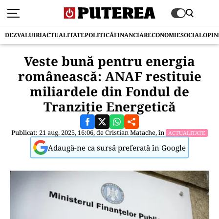
DEZVALUIRI
ACTUALITATE
POLITICĂ
FINANCIAR
ECONOMIE
SOCIAL
OPIN
Veste bună pentru energia
românească: ANAF restituie
miliardele din Fondul de
Tranziție Energetică
Publicat: 21 aug. 2025, 16:06, de
Cristian Matache
, în
ACTUALITATE
Adaugă-ne ca sursă preferată în Google