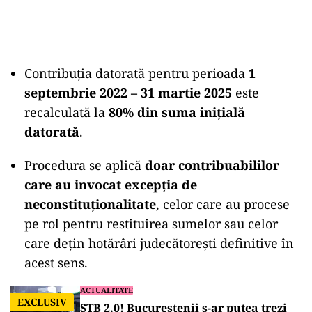
Contribuția datorată pentru perioada
1
septembrie 2022 – 31 martie 2025
este
recalculată la
80% din suma inițială
datorată
.
Procedura se aplică
doar contribuabililor
care au invocat excepția de
neconstituționalitate
, celor care au procese
pe rol pentru restituirea sumelor sau celor
care dețin hotărâri judecătorești definitive în
acest sens.
ACTUALITATE
EXCLUSIV
STB 2.0! Bucureștenii s-ar putea trezi