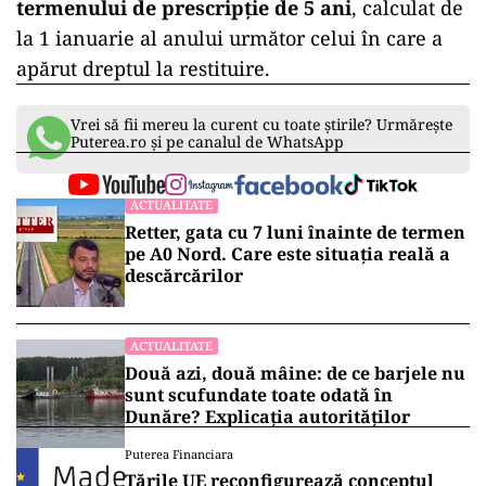
termenului de prescripție de 5 ani
, calculat de
la 1 ianuarie al anului următor celui în care a
apărut dreptul la restituire.
Vrei să fii mereu la curent cu toate știrile? Urmărește
Puterea.ro și pe canalul de WhatsApp
ACTUALITATE
Retter, gata cu 7 luni înainte de termen
pe A0 Nord. Care este situația reală a
descărcărilor
ACTUALITATE
Două azi, două mâine: de ce barjele nu
sunt scufundate toate odată în
Dunăre? Explicația autorităților
Puterea Financiara
Țările UE reconfigurează conceptul