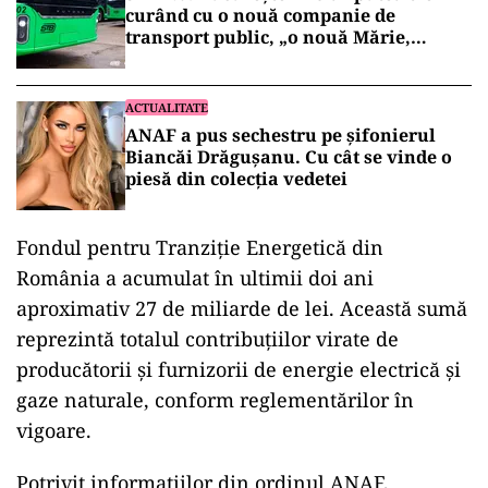
curând cu o nouă companie de
transport public, „o nouă Mărie,
aceeași pălărie”!
ACTUALITATE
ANAF a pus sechestru pe șifonierul
Biancăi Drăgușanu. Cu cât se vinde o
piesă din colecția vedetei
Fondul pentru Tranziție Energetică din
România a acumulat în ultimii doi ani
aproximativ 27 de miliarde de lei.
Această sumă
reprezintă totalul contribuțiilor virate de
producătorii și furnizorii de energie electrică și
gaze naturale, conform reglementărilor în
vigoare.
Potrivit informațiilor din ordinul ANAF,