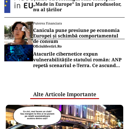
„Made in Europe” în jurul produselor,
nu al țărilor
Puterea Financiara
Canicula pune presiune pe economia
Europei și schimbă comportamentul
de consum
Oficiuldestiri.ro
Atacurile cibernetice expun
vulnerabilitățile statului român: ANP
repetă scenariul e‑Terra. Ce ascund
comunicările oficiale și cine răspunde
pentru mentenanța IT a instituțiilor
publice
Alte Articole Importante