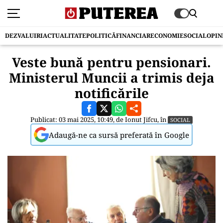
DEZVALUIRI
ACTUALITATE
POLITICĂ
FINANCIAR
ECONOMIE
SOCIAL
OPIN
Veste bună pentru pensionari.
Ministerul Muncii a trimis deja
notificările
Publicat: 03 mai 2025, 10:49, de
Ionut Jifcu
, în
SOCIAL
Adaugă-ne ca sursă preferată în Google