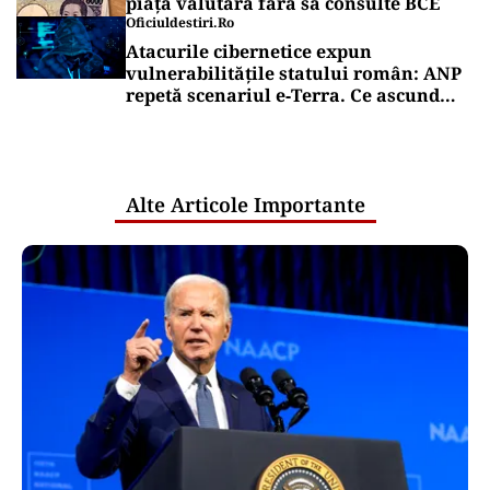
piața valutară fără să consulte BCE
Oficiuldestiri.ro
Atacurile cibernetice expun
vulnerabilitățile statului român: ANP
repetă scenariul e‑Terra. Ce ascund
comunicările oficiale și cine răspunde
pentru mentenanța IT a instituțiilor
publice
Alte Articole Importante