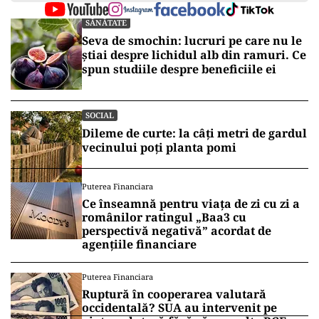
SĂNĂTATE
Seva de smochin: lucruri pe care nu le
știai despre lichidul alb din ramuri. Ce
spun studiile despre beneficiile ei
SOCIAL
Dileme de curte: la câți metri de gardul
vecinului poți planta pomi
Puterea Financiara
Ce înseamnă pentru viața de zi cu zi a
românilor ratingul „Baa3 cu
perspectivă negativă” acordat de
agențiile financiare
Puterea Financiara
Ruptură în cooperarea valutară
occidentală? SUA au intervenit pe