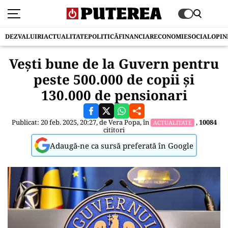
DEZVALUIRI
ACTUALITATE
POLITICĂ
FINANCIAR
ECONOMIE
SOCIAL
OPIN
Vești bune de la Guvern pentru
peste 500.000 de copii și
130.000 de pensionari
Publicat: 20 feb. 2025, 20:27, de
Vera Popa
, în
,
10084
ACTUALITATE
cititori
Adaugă-ne ca sursă preferată în Google