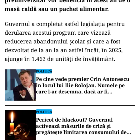
preuniversitar vor beneficia în acest an de o
masă caldă sau un pachet alimentar.
Guvernul a completat astfel legislația pentru
derularea acestui program care vizează
reducerea abandonului școlar și care a fost
dezvoltat de la an la an astfel încât, în 2025,
ajunge în 1.462 de unități de învățământ.
POLITICĂ
Pe cine vede premier Crin Antonescu
în locul lui Ilie Bolojan. Numele pe
care l-ar desemna, dacă ar fi
președinte
POLITICĂ
Pericol de blackout? Guvernul
activează măsurile de criză și
pregătește limitarea consumului de
energie