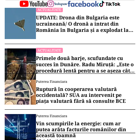
ACTUALITATE
UPDATE: Drona din Bulgaria este
ucraineană/ O dronă a intrat din
România în Bulgaria şi a explodat la
100 de metri de graniţă
ACTUALITATE
Primele două barje, scufundate cu
succes în Dunăre. Radu Miruță: „Este o
procedură lentă pentru a se așeza cât
mai bine”
Puterea Financiara
Ruptură în cooperarea valutară
occidentală? SUA au intervenit pe
piața valutară fără să consulte BCE
Puterea Financiara
Vin scumpirile la energie: cum ar
putea arăta facturile românilor din
această toamnă