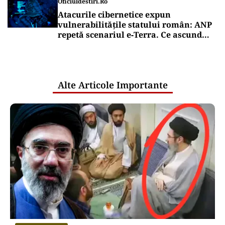
Oficiuldestiri.ro
Atacurile cibernetice expun
vulnerabilitățile statului român: ANP
repetă scenariul e‑Terra. Ce ascund
comunicările oficiale și cine răspunde
pentru mentenanța IT a instituțiilor
publice
Alte Articole Importante