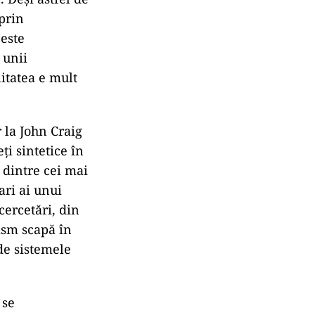
 prin
ceste
 unii
litatea e mult
 la John Craig
ți sintetice în
 dintre cei mai
ari ai unui
cercetări, din
ism scapă în
 de sistemele
 se