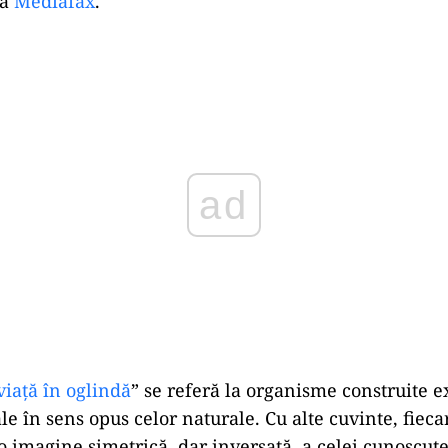
ză
Mediafax
.
Play
viață în oglindă
” se referă la organisme construite e
le în sens opus celor naturale. Cu alte cuvinte, fie
 o imagine simetrică, dar inversată, a celei cunoscute