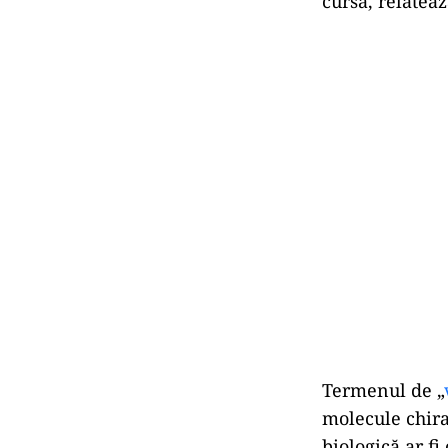
cursă, relatea
Termenul de „
molecule chira
biologică ar fi