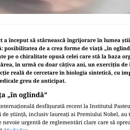
 a început să stârnească îngrijorare în lumea știi
: posibilitatea de a crea forme de viață „în oglin
ate pe o chiralitate opusă celei care stă la baza o
ărea, în urmă cu doar câțiva ani, un exercițiu de 
cție reală de cercetare în biologia sintetică, cu imp
edicale greu de anticipat.
aţa
„în oglindă”
nternațională desfășurată recent la Institutul Pasteu
 de știință, inclusiv laureați ai Premiului Nobel, au
e nevoie urgentă de reglementări clare care să opre