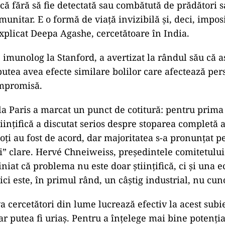
că fără să fie detectată sau combătută de prădători 
munitar. E o formă de viață invizibilă și, deci, impos
explicat Deepa Agashe, cercetătoare în India.
imunolog la Stanford, a avertizat la rândul său că
utea avea efecte similare bolilor care afectează per
mpromisă.
la Paris a marcat un punct de cotitură: pentru prima
ințifică a discutat serios despre stoparea completă a
oți au fost de acord, dar majoritatea s-a pronunțat p
ii” clare. Hervé Chneiweiss, președintele comitetului
iniat că problema nu este doar științifică, ci și una 
ci este, în primul rând, un câștig industrial, nu cun
a cercetători din lume lucrează efectiv la acest subi
r putea fi uriaș. Pentru a înțelege mai bine potenția