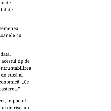
sau de
ibil de
 asemenea
soanele cu
 dată,
 acestui tip de
entru stabilirea
 de etică al
economică: „Ce
oașterea.”
ect, impactul
lul de risc, au