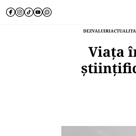
DEZVALUIRI
ACTUALITA
Viața î
științif