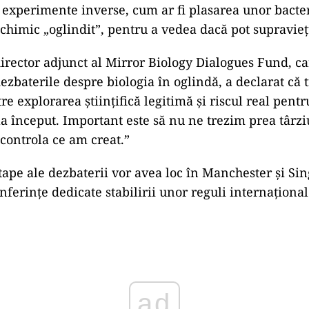
i experimente inverse, cum ar fi plasarea unor bacte
chimic „oglindit”, pentru a vedea dacă pot supravieț
irector adjunct al Mirror Biology Dialogues Fund, ca
dezbaterile despre biologia în oglindă, a declarat că 
tre explorarea științifică legitimă și riscul real pentr
a început. Important este să nu ne trezim prea târzi
ontrola ce am creat.”
ape ale dezbaterii vor avea loc în Manchester și Sin
ferințe dedicate stabilirii unor reguli internațional
ad