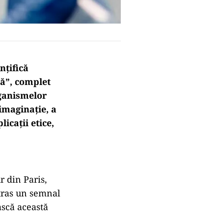
nțifică
dă”, complet
rganismelor
imaginație, a
licații etice,
r din Paris,
 tras un semnal
ască această