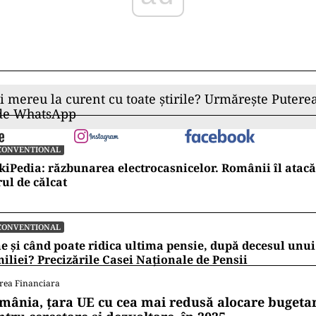
ii mereu la curent cu toate știrile? Urmărește Puterea
 de WhatsApp
CONVENTIONAL
kiPedia: răzbunarea electrocasnicelor. Românii îl atacă
rul de călcat
CONVENTIONAL
e și când poate ridica ultima pensie, după decesul un
iliei? Precizările Casei Naționale de Pensii
rea Financiara
mânia, țara UE cu cea mai redusă alocare bugetar