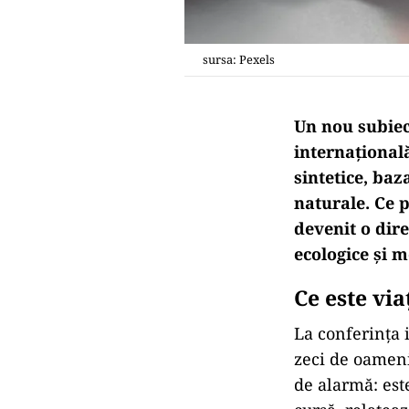
sursa: Pexels
Un nou subiect
internațională
sintetice, baz
naturale. Ce p
devenit o dire
ecologice și m
Ce este vi
La conferința i
zeci de oameni
de alarmă: est