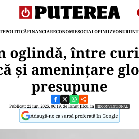
TE
POLITICĂ
FINANCIAR
ECONOMIE
SOCIAL
OPINII
ZVONURI
IN
n oglindă, între cur
ică și amenințare gl
presupune
Publicat: 22 iun. 2025, 06:19, de
Ionut Jifcu
, în
NECONVENTIONAL
Adaugă-ne ca sursă preferată în Google