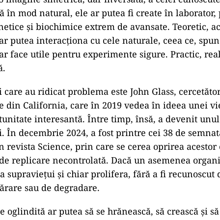
 în mod natural, ele ar putea fi create în laborator,
etice și biochimice extrem de avansate. Teoretic, a
r putea interacționa cu cele naturale, ceea ce, spun
-ar face utile pentru experimente sigure. Practic, rea
ă.
i care au ridicat problema este John Glass, cercetător
e din California, care în 2019 vedea în ideea unei vie
tunitate interesantă. Între timp, însă, a devenit unul
i. În decembrie 2024, a fost printre cei 38 de semnat
n revista Science, prin care se cerea oprirea acestor 
 de replicare necontrolată. Dacă un asemenea organ
 supraviețui și chiar prolifera, fără a fi recunoscut
ărare sau de degradare.
e oglindită ar putea să se hrănească, să crească și să