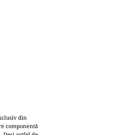
xclusiv din
care componentă
. Deși astfel de