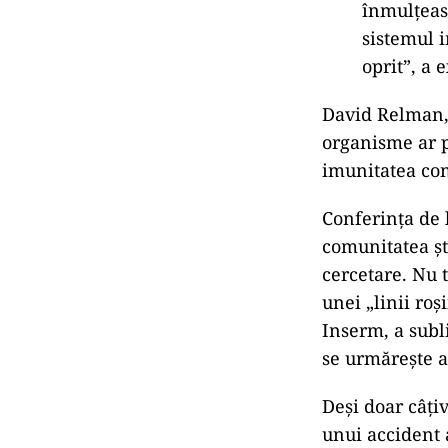
înmulțeas
sistemul i
oprit”, a 
David Relman, 
organisme ar p
imunitatea co
Conferința de 
comunitatea ști
cercetare. Nu t
unei „linii roș
Inserm, a subl
se urmărește ai
Deși doar câțiv
unui accident a