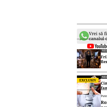
Vrei să f
canalul
NE
Fri
fie
NE
EXCLUSIV
Cin
fam
Pute
Ro