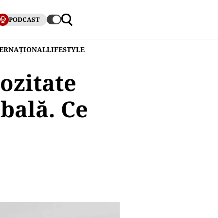
PODCAST
TERNAȚIONAL
LIFESTYLE
iozitate
obală. Ce