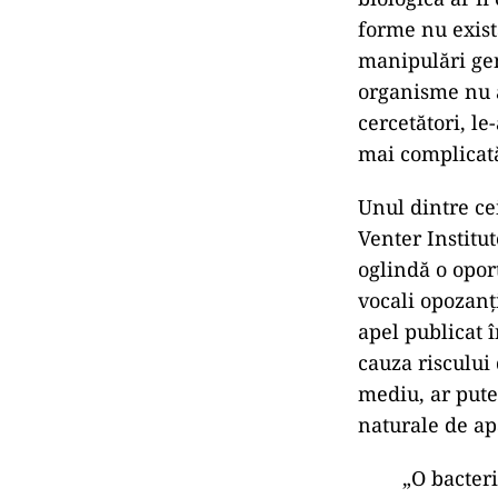
forme nu există
manipulări gen
organisme nu a
cercetători, le
mai complicat
Unul dintre ce
Venter Institut
oglindă o opor
vocali opozanț
apel publicat î
cauza riscului
mediu, ar putea
naturale de ap
„O bacteri