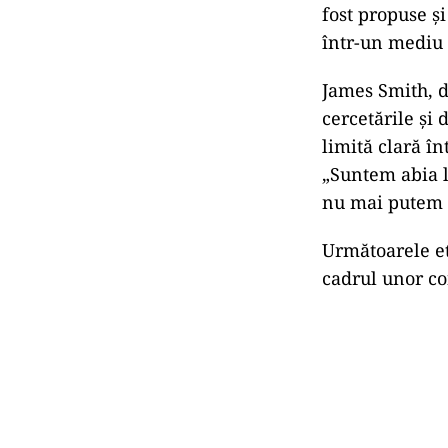
fost propuse ș
într-un mediu 
James Smith, d
cercetările și 
limită clară în
„Suntem abia l
nu mai putem c
Următoarele et
cadrul unor con