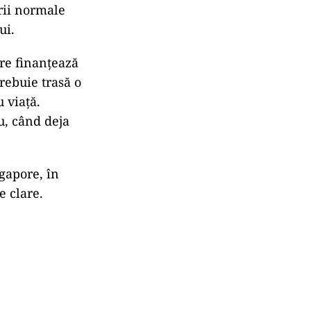
rii normale
ui.
re finanțează
trebuie trasă o
u viață.
u, când deja
gapore, în
e clare.