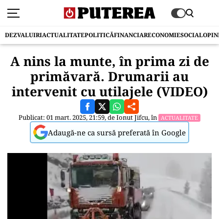
DEZVALUIRI
ACTUALITATE
POLITICĂ
FINANCIAR
ECONOMIE
SOCIAL
OPIN
A nins la munte, în prima zi de
primăvară. Drumarii au
intervenit cu utilajele (VIDEO)
Publicat: 01 mart. 2025, 21:59, de
Ionut Jifcu
, în
ACTUALITATE
Adaugă-ne ca sursă preferată în Google