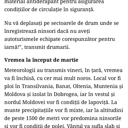
material antiderapant pentru asigurarea
condițiilor de circulație în siguranță.
Nu vă deplasați pe sectoarele de drum unde se
înregistrează ninsori dacă nu aveți
autoturismele echipate corespunzător pentru
iarnă!”, transmit drumarii.
Vremea la început de martie
Meteorologii au transmis vineri, în ţară, vremea
va fi închisă, cu cer mai mult noros. Local vor fi
ploi în Transilvania, Banat, Oltenia, Muntenia şi
Moldova şi izolat în Dobrogea, iar în vestul şi
nordul Moldovei vor fi condiţii de lapoviţă. La
munte precipitaţiile vor fi mixte, iar la altitudini
de peste 1500 de metri vor predomina ninsorile
şi vor fi condiţii de polei. Vântul va sufla slab şi