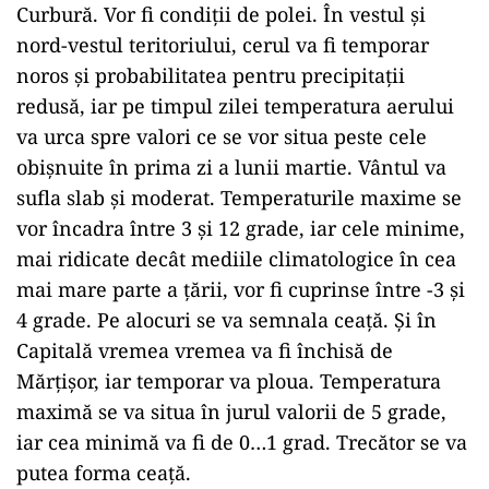
Curbură. Vor fi condiţii de polei. În vestul şi
nord-vestul teritoriului, cerul va fi temporar
noros şi probabilitatea pentru precipitaţii
redusă, iar pe timpul zilei temperatura aerului
va urca spre valori ce se vor situa peste cele
obişnuite în prima zi a lunii martie. Vântul va
sufla slab şi moderat. Temperaturile maxime se
vor încadra între 3 şi 12 grade, iar cele minime,
mai ridicate decât mediile climatologice în cea
mai mare parte a ţării, vor fi cuprinse între -3 şi
4 grade. Pe alocuri se va semnala ceaţă. Şi în
Capitală vremea vremea va fi închisă de
Mărţişor, iar temporar va ploua. Temperatura
maximă se va situa în jurul valorii de 5 grade,
iar cea minimă va fi de 0…1 grad. Trecător se va
putea forma ceaţă.