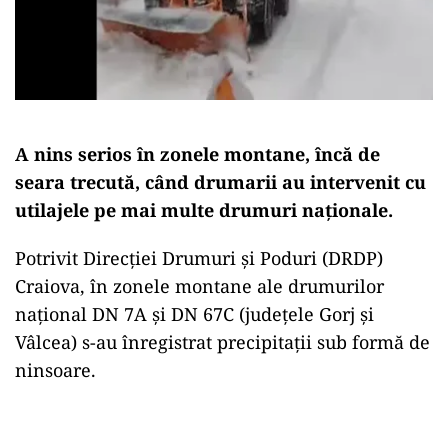
A nins serios în zonele montane, încă de
seara trecută, când drumarii au intervenit cu
utilajele pe mai multe drumuri naţionale.
Potrivit Direcţiei Drumuri şi Poduri (DRDP)
Craiova, în zonele montane ale drumurilor
naţional DN 7A și DN 67C (judeţele Gorj şi
Vâlcea) s-au înregistrat precipitații sub formă de
ninsoare.
Play