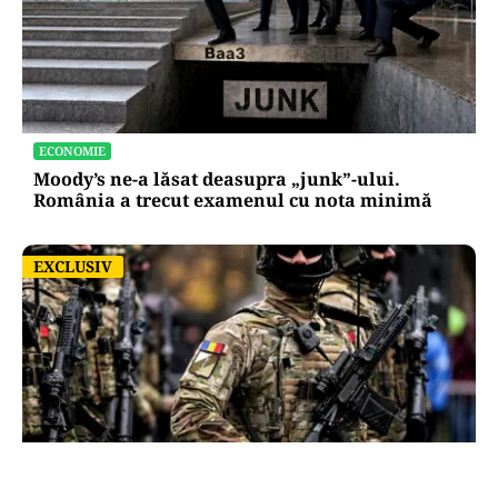
ECONOMIE
Moody’s ne-a lăsat deasupra „junk”-ului.
România a trecut examenul cu nota minimă
EXCLUSIV
EXCLUSIV