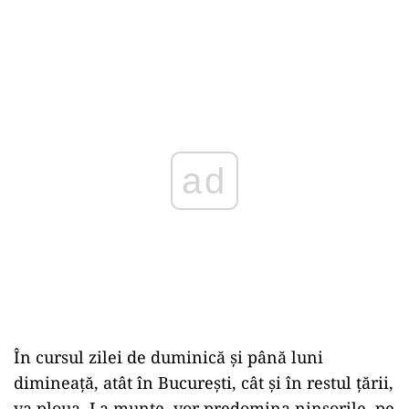
ad
În cursul zilei de duminică şi până luni
dimineaţă, atât în Bucureşti, cât şi în restul ţării,
va ploua. La munte, vor predomina ninsorile, pe