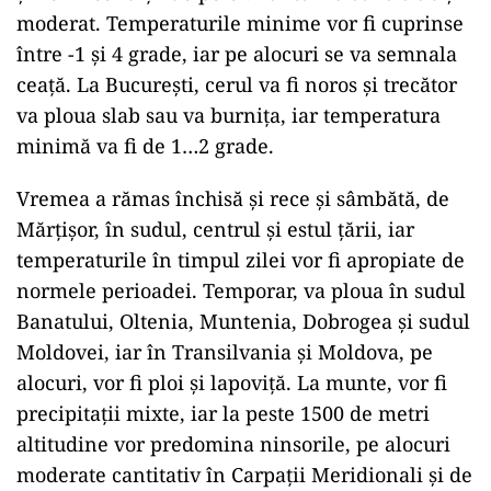
moderat. Temperaturile minime vor fi cuprinse
între -1 şi 4 grade, iar pe alocuri se va semnala
ceaţă. La Bucureşti, cerul va fi noros şi trecător
va ploua slab sau va burniţa, iar temperatura
minimă va fi de 1…2 grade.
Vremea a rămas închisă şi rece şi sâmbătă, de
Mărţişor, în sudul, centrul şi estul ţării, iar
temperaturile în timpul zilei vor fi apropiate de
normele perioadei. Temporar, va ploua în sudul
Banatului, Oltenia, Muntenia, Dobrogea şi sudul
Moldovei, iar în Transilvania şi Moldova, pe
alocuri, vor fi ploi şi lapoviţă. La munte, vor fi
precipitaţii mixte, iar la peste 1500 de metri
altitudine vor predomina ninsorile, pe alocuri
moderate cantitativ în Carpaţii Meridionali şi de