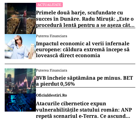
ACTUALITATE
Primele două barje, scufundate cu
succes în Dunăre. Radu Miruță: „Este o
procedură lentă pentru a se așeza cât
mai bine”
Puterea Financiara
Impactul economic al verii infernale
europene: căldura extremă începe să
lovească direct economia
Puterea Financiara
BVB încheie săptămâna pe minus. BET
a pierdut 0,56%
Oficiuldestiri.ro
Atacurile cibernetice expun
vulnerabilitățile statului român: ANP
repetă scenariul e‑Terra. Ce ascund
comunicările oficiale și cine răspunde
pentru mentenanța IT a instituțiilor
publice