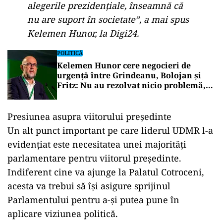
alegerile prezidențiale, înseamnă că
nu are suport în societate”, a mai spus
Kelemen Hunor, la Digi24.
POLITICĂ
Kelemen Hunor cere negocieri de
urgență între Grindeanu, Bolojan și
Fritz: Nu au rezolvat nicio problemă, ci
au creat una nouă
Presiunea asupra viitorului președinte
Un alt punct important pe care liderul UDMR l-a
evidențiat este necesitatea unei majorități
parlamentare pentru viitorul președinte.
Indiferent cine va ajunge la Palatul Cotroceni,
acesta va trebui să își asigure sprijinul
Parlamentului pentru a-și putea pune în
aplicare viziunea politică.