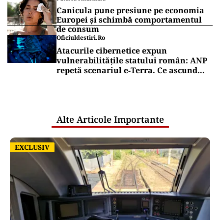
Canicula pune presiune pe economia
Europei și schimbă comportamentul
de consum
Oficiuldestiri.ro
Atacurile cibernetice expun
vulnerabilitățile statului român: ANP
repetă scenariul e‑Terra. Ce ascund
comunicările oficiale și cine răspunde
pentru mentenanța IT a instituțiilor
publice
Alte Articole Importante
EXCLUSIV
EXCLUSIV