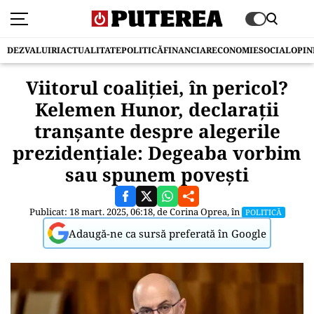
DEZVALUIRI
ACTUALITATE
POLITICĂ
FINANCIAR
ECONOMIE
SOCIAL
OPIN
Viitorul coaliției, în pericol?
Kelemen Hunor, declarații
tranșante despre alegerile
prezidențiale: Degeaba vorbim
sau spunem povești
Publicat: 18 mart. 2025, 06:18, de
Corina Oprea
, în
POLITICĂ
Adaugă-ne ca sursă preferată în Google