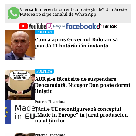
Vrei să fii mereu la curent cu toate știrile? Urmărește
Puterea.ro și pe canalul de WhatsApp
POLITICĂ
Cum a ajuns Guvernul Bolojan să
piardă 11 hotărâri în instanță
POLITICĂ
AUR și-a făcut site de suspendare.
Deocamdată, Nicușor Dan poate dormi
liniștit
Puterea Financiara
Țările UE reconfigurează conceptul
„Made in Europe” în jurul produselor,
nu al țărilor
Puterea Financiara