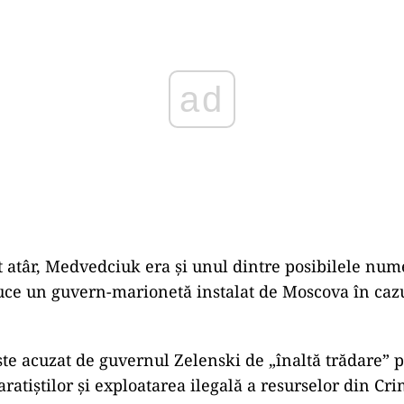
 atâr, Medvedciuk era și unul dintre posibilele num
ce un guvern-marionetă instalat de Moscova în cazu
e acuzat de guvernul Zelenski de „înaltă trădare” 
ratiştilor şi exploatarea ilegală a resurselor din Cr