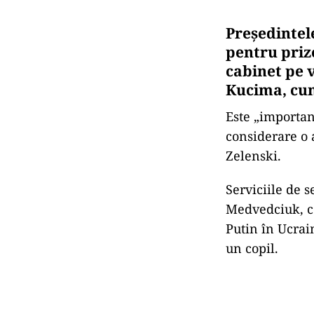
Președintel
pentru priz
cabinet pe 
Kucima, cuno
Este „important
considerare o a
Zelenski.
Serviciile de s
Medvedciuk, ce
Putin în Ucrain
un copil.