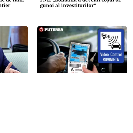
ntier
gunoi al investitorilor”
AUTO
R. PNL
Noua rovinietă intră în vigoare de
 „Au lăsat
la 1 octombrie 2026. Ce se schimbă
de
pentru transportatori