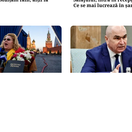
Ce se mai lucrează în șa
POLITICĂ
Șoșoacă: denunțată
Bolojan acuză PSD și AU
ru trădare și
vrea premier tehnocrat:
ea de informații false
România în faza finală 
absorbţie a PNRR”