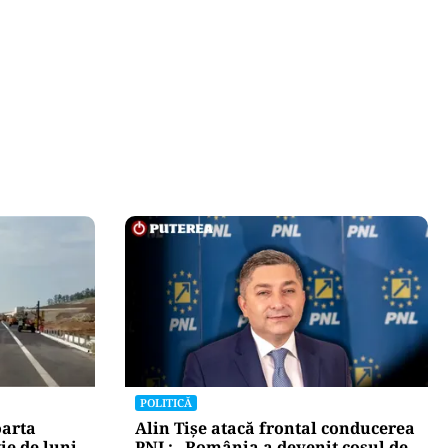
POLITICĂ
oarta
Alin Tișe atacă frontal conducerea
ie de luni.
PNL: „România a devenit coșul de