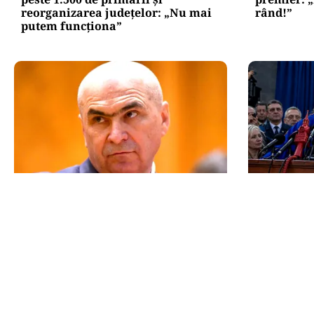
reorganizarea județelor: „Nu mai
rând!”
putem funcționa”
POLITICĂ
POLITICĂ
Un lider USR îl critică dur pe Ilie
Tovarășa 
Bolojan: Un liberal nu crește
penal pent
taxele
comunicar