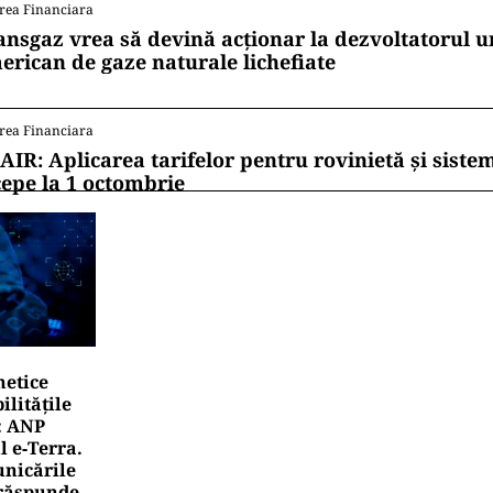
rea Financiara
ansgaz vrea să devină acționar la dezvoltatorul u
erican de gaze naturale lichefiate
rea Financiara
AIR: Aplicarea tarifelor pentru rovinietă și siste
cepe la 1 octombrie
netice
litățile
: ANP
l e‑Terra.
nicările
e răspunde