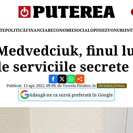
TE
POLITICĂ
FINANCIAR
ECONOMIE
SOCIAL
OPINII
ZVONURI
IN
Medvedciuk, finul lu
e serviciile secret
Publicat: 13 apr. 2022, 09:09, de
Viorela Pitulice
, în
INTERNAȚIONAL
Adaugă-ne ca sursă preferată în Google