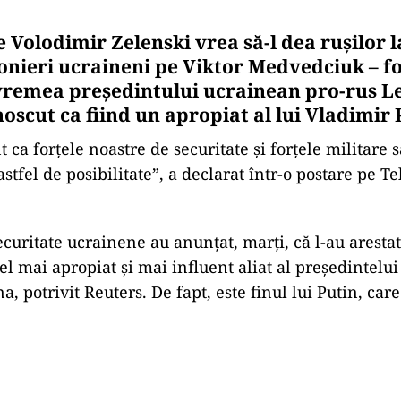
e Volodimir Zelenski vrea să-l dea rușilor 
onieri ucraineni pe Viktor Medvedciuk – fo
vremea preşedintului ucrainean pro-rus L
scut ca fiind un apropiat al lui Vladimir 
 ca forţele noastre de securitate şi forţele militare s
stfel de posibilitate”, a declarat într-o postare pe T
ecuritate ucrainene au anunțat, marți, că l-au aresta
l mai apropiat şi mai influent aliat al preşedintelu
a, potrivit Reuters. De fapt, este finul lui Putin, care 
Play