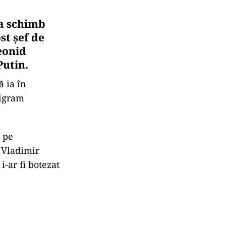
la schimb
st şef de
eonid
Putin.
ă ia în
elgram
t pe
i Vladimir
i-ar fi botezat