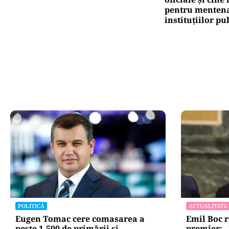
pentru mentena
instituțiilor pu
POLITICĂ
ACTUALITATE
Eugen Tomac cere comasarea a
Emil Boc 
peste 1.500 de primării și
premier: „