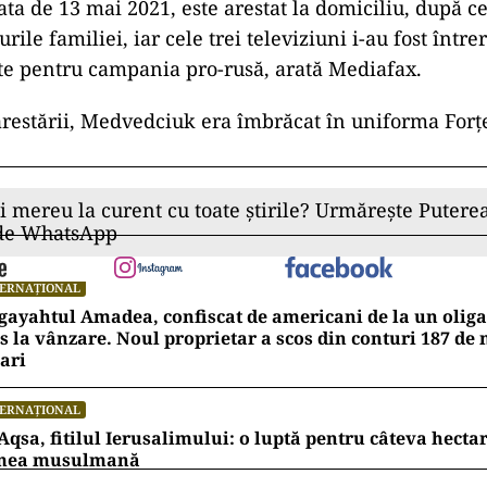
ta de 13 mai 2021, este arestat la domiciliu, după ce 
rile familiei, iar cele trei televiziuni i-au fost într
osite pentru campania pro-rusă, arată Mediafax.
restării, Medvedciuk era îmbrăcat în uniforma Forț
ii mereu la curent cu toate știrile? Urmărește Puterea
 de WhatsApp
TERNAȚIONAL
ayahtul Amadea, confiscat de americani de la un oligar
s la vânzare. Noul proprietar a scos din conturi 187 de
ari
TERNAȚIONAL
Aqsa, fitilul Ierusalimului: o luptă pentru câteva hecta
mea musulmană