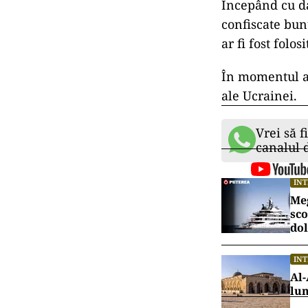
Începând cu da
confiscate bunu
ar fi fost fol
În momentul a
ale Ucrainei.
Vrei să f
canalul
IN
Meg
sco
dol
IN
Al-
lu