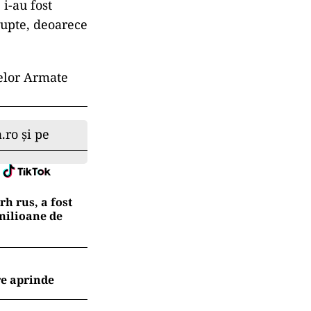
i-au fost
erupte, deoarece
elor Armate
.ro și pe
h rus, a fost
 milioane de
re aprinde