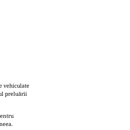
e vehiculate
l preluării
pentru
imeea.