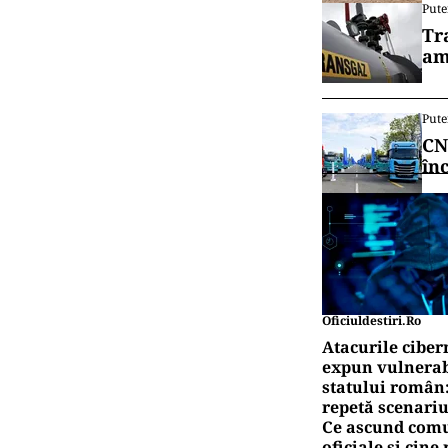
Pute
Tr
am
Pute
CN
în
Oficiuldestiri.ro
Atacurile ciber
expun vulnerabi
statului român
repetă scenariu
Ce ascund comu
oficiale și cin