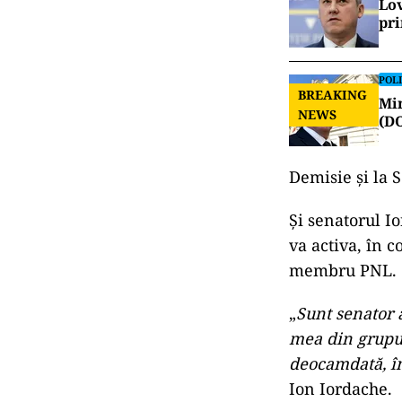
Lov
pr
POLI
BREAKING
Min
NEWS
(D
Demisie și la 
Și senatorul I
va activa, în 
membru PNL.
„
Sunt senator 
mea din grupul
deocamdată, î
Ion Iordache.