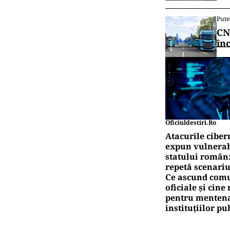
Pute
CN
în
Oficiuldestiri.ro
Atacurile ciber
expun vulnerabi
statului român
repetă scenariu
Ce ascund comu
oficiale și cin
pentru mentena
instituțiilor pu