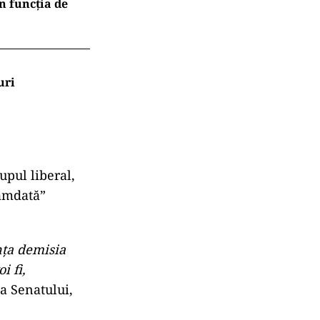
n funcția de
uri
upul liberal,
camdată”
nţa demisia
i fi,
na Senatului,