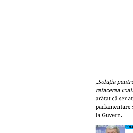
„
Soluţia pentr
refacerea coal
arătat că sena
parlamentare şi
la Guvern.
POLI