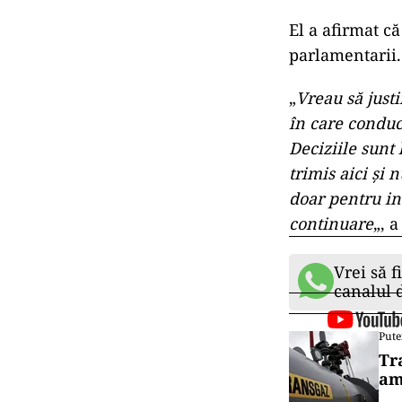
El a afirmat că
parlamentarii.
„
Vreau să just
în care conduc
Deciziile sunt
trimis aici şi 
doar pentru in
continuare
„, 
Vrei să f
canalul
Pute
Tr
am