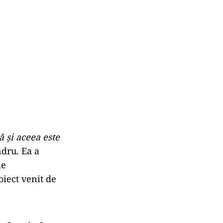
 şi aceea este
ndru. Ea a
le
oiect venit de