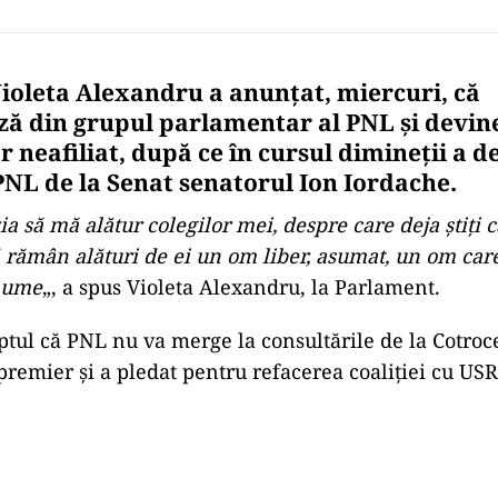
ioleta Alexandru a anunţat, miercuri, că
ă din grupul parlamentar al PNL şi devin
 neafiliat, după ce în cursul dimineții a 
PNL de la Senat senatorul Ion Iordache.
a să mă alătur colegilor mei, despre care deja ştiţi c
 să rămân alături de ei un om liber, asumat, un om ca
 nume
„, a spus Violeta Alexandru, la Parlament.
aptul că PNL nu va merge la consultările de la Cotroc
remier și a pledat pentru refacerea coaliției cu US
Play