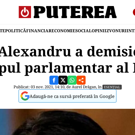
TE
POLITICĂ
FINANCIAR
ECONOMIE
SOCIAL
OPINII
ZVONURI
IN
 Alexandru a demisi
pul parlamentar al
Publicat: 03 nov. 2021, 14:10, de
Aurel Drăgan
, în
ESENȚIAL
Adaugă-ne ca sursă preferată în Google