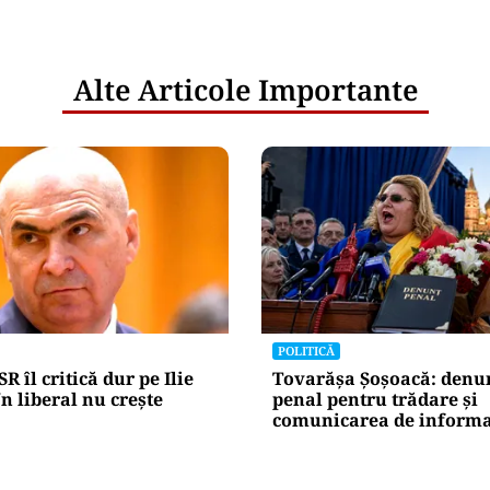
Alte Articole Importante
POLITICĂ
R îl critică dur pe Ilie
Tovarășa Șoșoacă: denu
n liberal nu crește
penal pentru trădare și
comunicarea de informaț