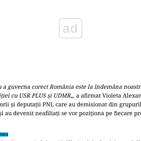
u a guverna corect România este la îndemâna noastră
iţiei cu USR PLUS şi UDMR
„, a afirmat Violeta Alexa
torii şi deputaţii PNL care au demisionat din grupuri
 au devenit neafiliaţi se vor poziţiona pe fiecare pr
TICĂ