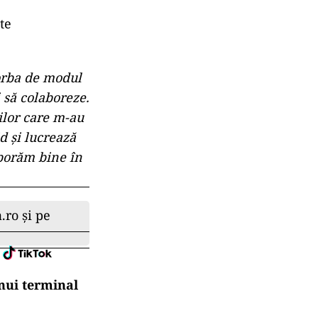
te
vorba de modul
 să colaboreze.
ilor care m-au
id şi lucrează
aborăm bine în
.ro și pe
nui terminal