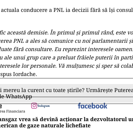
 actuala conducere a PNL ia decizii fără să îşi consul
ific această demisie. În primul şi primul rând, este 
erea PNL a ales să comunice cu noi parlamentarii şi
 luate fără consultare. Eu reprezint interesele oamen
nu ale unui grup care a preluat frâiele puterii în part
teresele lor personale. Vă mulţumesc şi sper să col
a spus Iordache.
ii mereu la curent cu toate știrile? Urmărește Puterea
 de WhatsApp
rea Financiara
ansgaz vrea să devină acționar la dezvoltatorul u
erican de gaze naturale lichefiate