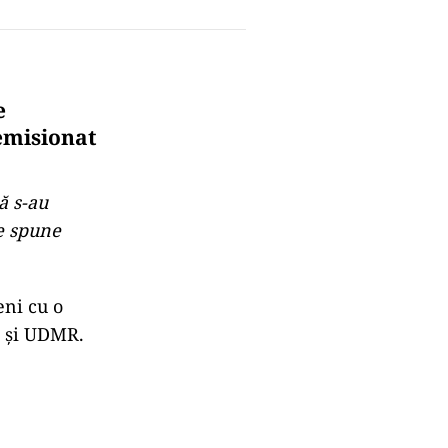
e
demisionat
ă s-au
re spune
eni cu o
R și UDMR.