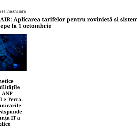
rea Financiara
AIR: Aplicarea tarifelor pentru rovinietă și siste
cepe la 1 octombrie
netice
litățile
: ANP
l e‑Terra.
nicările
e răspunde
nța IT a
blice