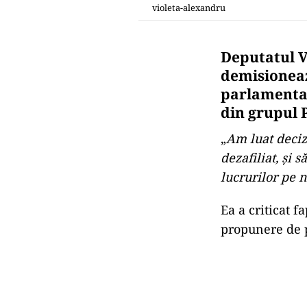
violeta-alexandru
Deputatul V
demisioneaz
parlamentar
din grupul 
„
Am luat decizi
dezafiliat, şi
lucrurilor pe
Ea a criticat f
propunere de p