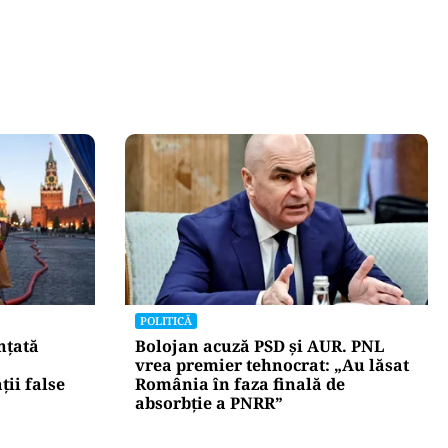
POLITICĂ
nțată
Bolojan acuză PSD și AUR. PNL
vrea premier tehnocrat: „Au lăsat
ii false
România în faza finală de
absorbţie a PNRR”