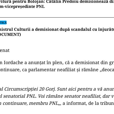
itură pentru Bolojan: Cătălin Predoiu demisionează di
im-vicepreședinte PNL
TICĂ
istrul Culturii a demisionat după scandalul cu înjurăt
OCUMENT)
Senat
on Iordache a anunţat în plen, că a demisionat din gr
continuare, ca parlamentar neafiliat şi rămâne „deo
al Circumscripţiei 20 Gorj. Sunt aici pentru a vă anu
 senatorial PNL. Voi rămâne senator neafiliat, dar vo
n continuare, membru PNL
„, a informat, de la tribu