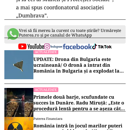
a mai spus coordonatorul asociației
„Dumbrava”.
Vrei să fii mereu la curent cu toate știrile? Urmărește
Puterea.ro și pe canalul de WhatsApp
ACTUALITATE
UPDATE: Drona din Bulgaria este
ucraineană/ O dronă a intrat din
România în Bulgaria şi a explodat la
100 de metri de graniţă
ACTUALITATE
Primele două barje, scufundate cu
succes în Dunăre. Radu Miruță: „Este o
procedură lentă pentru a se așeza cât
mai bine”
Puterea Financiara
România intră în jocul marilor puteri