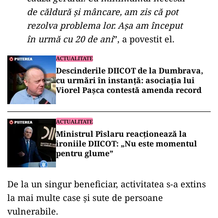
de căldură și mâncare, am zis că pot
rezolva problema lor. Așa am început
în urmă cu 20 de ani
”, a povestit el.
ACTUALITATE
Descinderile DIICOT de la Dumbrava,
cu urmări în instanță: asociația lui
Viorel Pașca contestă amenda record
ACTUALITATE
Ministrul Pîslaru reacționează la
ironiile DIICOT: „Nu este momentul
pentru glume”
De la un singur beneficiar, activitatea s-a extins
la mai multe case și sute de persoane
vulnerabile.