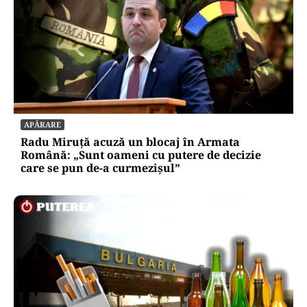
APĂRARE
Radu Miruță acuză un blocaj în Armata
Română: „Sunt oameni cu putere de decizie
care se pun de-a curmezișul”