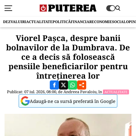
DEZVALUIRI
ACTUALITATE
POLITICĂ
FINANCIAR
ECONOMIE
SOCIAL
OPIN
Viorel Pașca, despre banii
bolnavilor de la Dumbrava. De
ce a decis să folosească
pensiile beneficiarilor pentru
întreținerea lor
Publicat: 07 iul. 2026, 08:00, de
Andreea Pavaloiu
, în
ACTUALITATE
Adaugă-ne ca sursă preferată în Google