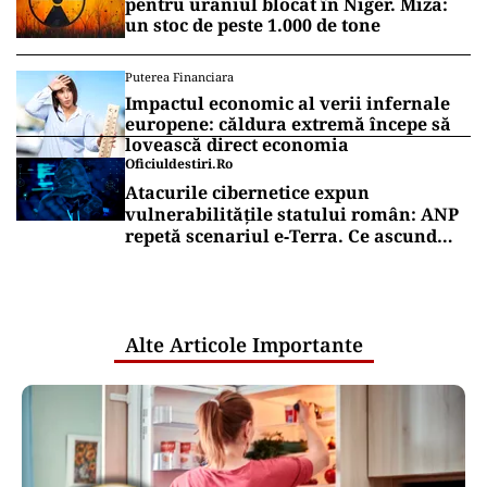
pentru uraniul blocat în Niger. Miza:
un stoc de peste 1.000 de tone
Puterea Financiara
Impactul economic al verii infernale
europene: căldura extremă începe să
lovească direct economia
Oficiuldestiri.ro
Atacurile cibernetice expun
vulnerabilitățile statului român: ANP
repetă scenariul e‑Terra. Ce ascund
comunicările oficiale și cine răspunde
pentru mentenanța IT a instituțiilor
publice
Alte Articole Importante