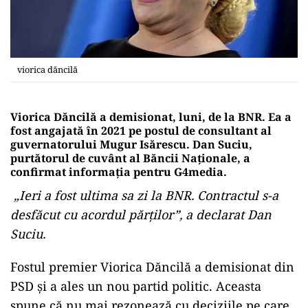
viorica dăncilă
Viorica Dăncilă a demisionat, luni, de la BNR. Ea a
fost angajată în 2021 pe postul de consultant al
guvernatorului Mugur Isărescu. Dan Suciu,
purtătorul de cuvânt al Băncii Naționale, a
confirmat informația pentru G4media.
„Ieri a fost ultima sa zi la BNR. Contractul s-a
desfăcut cu acordul părților”, a declarat Dan
Suciu.
Fostul premier Viorica Dăncilă a demisionat din
PSD și a ales un nou partid politic. Aceasta
spune că nu mai rezonează cu deciziile pe care