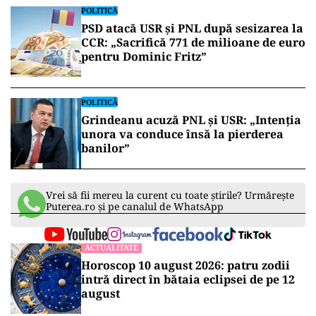
POLITICĂ
PSD atacă USR și PNL după sesizarea la
CCR: „Sacrifică 771 de milioane de euro
pentru Dominic Fritz”
POLITICĂ
Grindeanu acuză PNL și USR: „Intenția
unora va conduce însă la pierderea
banilor”
Vrei să fii mereu la curent cu toate știrile? Urmărește
Puterea.ro și pe canalul de WhatsApp
ACTUALITATE
Horoscop 10 august 2026: patru zodii
intră direct în bătaia eclipsei de pe 12
august