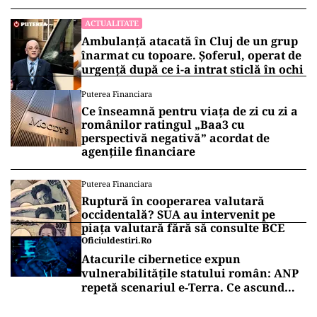
ACTUALITATE
Ambulanță atacată în Cluj de un grup
înarmat cu topoare. Șoferul, operat de
urgență după ce i-a intrat sticlă în ochi
Puterea Financiara
Ce înseamnă pentru viața de zi cu zi a
românilor ratingul „Baa3 cu
perspectivă negativă” acordat de
agențiile financiare
Puterea Financiara
Ruptură în cooperarea valutară
occidentală? SUA au intervenit pe
piața valutară fără să consulte BCE
Oficiuldestiri.ro
Atacurile cibernetice expun
vulnerabilitățile statului român: ANP
repetă scenariul e‑Terra. Ce ascund
comunicările oficiale și cine răspunde
pentru mentenanța IT a instituțiilor