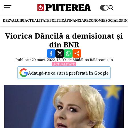
DEZVALUIRI
ACTUALITATE
POLITICĂ
FINANCIAR
ECONOMIE
SOCIAL
OPIN
Viorica Dăncilă a demisionat și
din BNR
Publicat: 29 mart. 2022, 15:09, de
Mădălina Bălăceanu
, în
ACTUALITATE
Adaugă-ne ca sursă preferată în Google