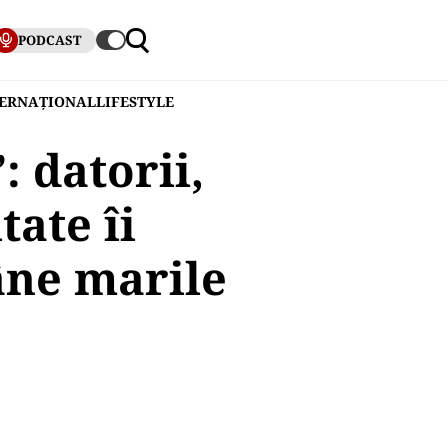
PODCAST
TERNAȚIONAL
LIFESTYLE
: datorii,
tate îi
âne marile