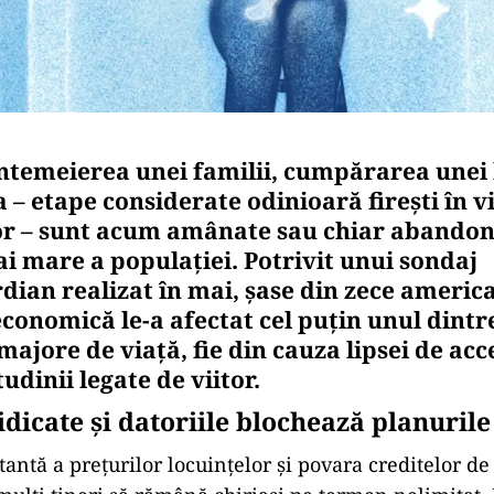
întemeierea unei familii, cumpărarea unei 
 – etape considerate odinioară firești în v
r – sunt acum amânate sau chiar abandon
ai mare a populației. Potrivit unui sondaj
dian realizat în mai, șase din zece americ
economică le-a afectat cel puțin unul dintr
majore de viață, fie din cauza lipsei de acce
tudinii legate de viitor.
idicate și datoriile blochează planurile
antă a prețurilor locuințelor și povara creditelor de 