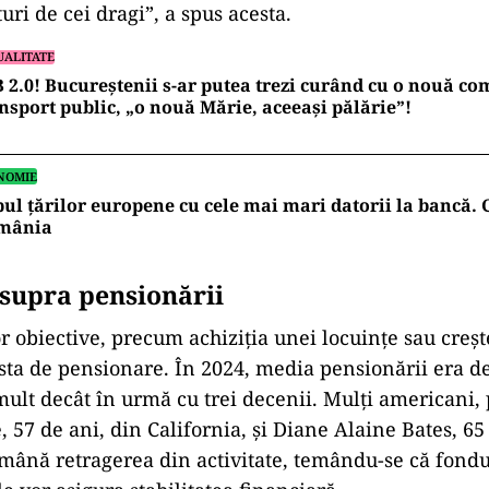
turi de cei dragi”, a spus acesta.
UALITATE
 2.0! Bucureștenii s-ar putea trezi curând cu o nouă c
nsport public, „o nouă Mărie, aceeași pălărie”!
NOMIE
ul țărilor europene cu cele mai mari datorii la bancă. 
mânia
supra pensionării
 obiective, precum achiziția unei locuințe sau crește
sta de pensionare. În 2024, media pensionării era de
mult decât în urmă cu trei decenii. Mulți americani
 57 de ani, din California, și Diane Alaine Bates, 65
ână retragerea din activitate, temându-se că fondu