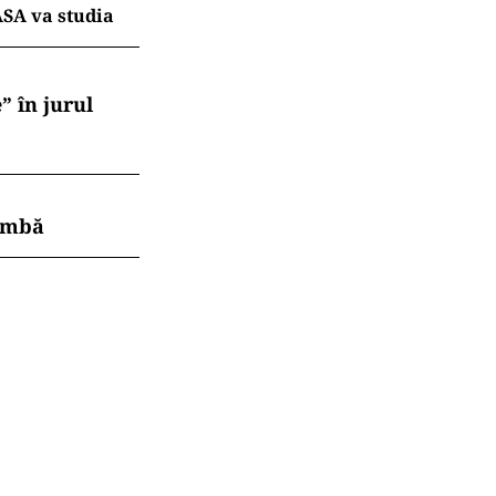
ASA va studia
” în jurul
himbă