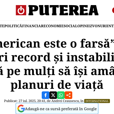
TE
POLITICĂ
FINANCIAR
ECONOMIE
SOCIAL
OPINII
ZVONURI
IN
erican este o farsă”
i record și instabili
 pe mulți să își am
planuri de viață
Publicat: 27 iul. 2025, 20:41, de
Andrei Ceausescu
, în
INTERNAȚIONAL
Adaugă-ne ca sursă preferată în Google