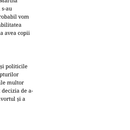
 Martha
 s-au
probabil vom
abilitatea
 a avea copii
i politicile
pturilor
ile multor
 decizia de a-
vortul și a