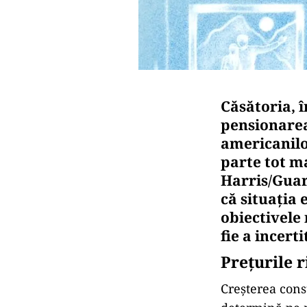
Căsătoria, 
pensionarea
americanilo
parte tot m
Harris/Guar
că situația 
obiectivele 
fie a incerti
Prețurile r
Creșterea const