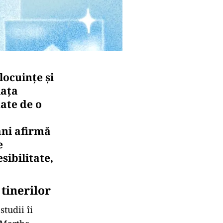
locuințe și
iața
ate de o
ani afirmă
e
sibilitate,
 tinerilor
studii îi