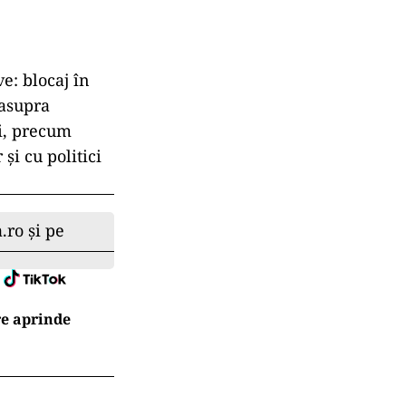
e: blocaj în
 asupra
ii, precum
și cu politici
.ro și pe
re aprinde