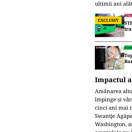
ultimii ani ală
ACT
EXCLUSIV
STB
tra
ECO
Top
Ro
Impactul a
Amânarea altor
împinge și vâr
cinci ani mai 
Swantje Agápe,
Washington, am