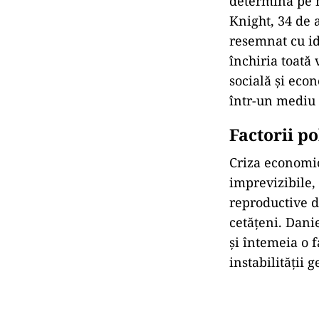
determină pe m
Knight, 34 de a
resemnat cu id
închiria toată 
socială și econ
într-un mediu 
Factorii po
Criza economic
imprevizibile, 
reproductive d
cetățeni. Danie
și întemeia o f
instabilității 