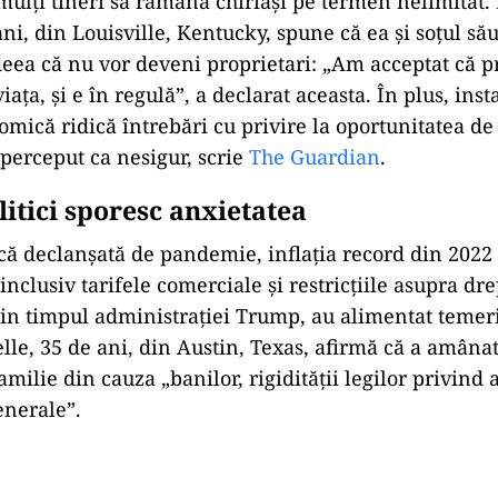
ulți tineri să rămână chiriași pe termen nelimitat.
ni, din Louisville, Kentucky, spune că ea și soțul său
eea că nu vor deveni proprietari: „Am acceptat că 
viața, și e în regulă”, a declarat aceasta. În plus, inst
omică ridică întrebări cu privire la oportunitatea de
perceput ca nesigur, scrie
The Guardian
.
litici sporesc anxietatea
ă declanșată de pandemie, inflația record din 2022 ș
inclusiv tarifele comerciale și restricțiile asupra dre
in timpul administrației Trump, au alimentat temer
lle, 35 de ani, din Austin, Texas, afirmă că a amânat
amilie din cauza „banilor, rigidității legilor privind a
generale”.
Play