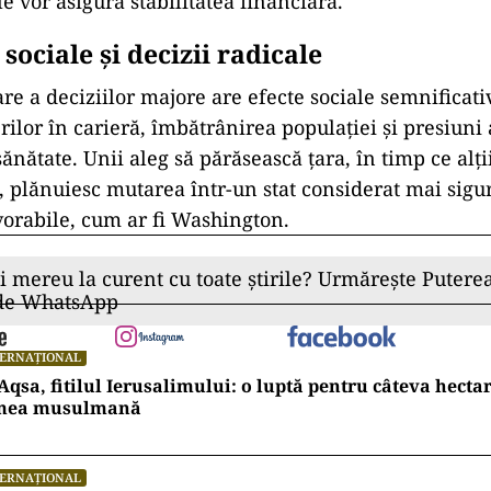
e vor asigura stabilitatea financiară.
sociale și decizii radicale
e a deciziilor majore are efecte sociale semnificativ
rilor în carieră, îmbătrânirea populației și presiuni
ănătate. Unii aleg să părăsească țara, în timp ce alț
 plănuiesc mutarea într-un stat considerat mai sigur 
vorabile, cum ar fi Washington.
ii mereu la curent cu toate știrile? Urmărește Puterea
 de WhatsApp
TERNAȚIONAL
Aqsa, fitilul Ierusalimului: o luptă pentru câteva hecta
mea musulmană
TERNAȚIONAL