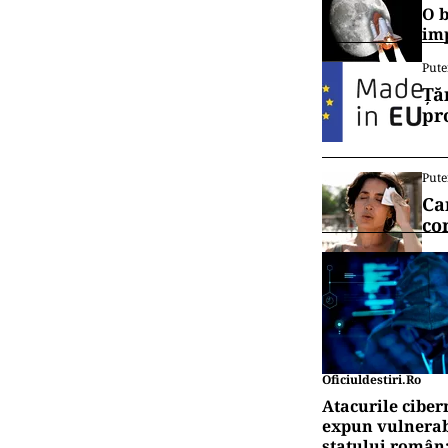
O b
im
Pute
Ță
pr
Pute
Ca
co
Oficiuldestiri.ro
Atacurile ciber
expun vulnerabi
statului român