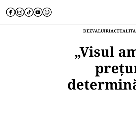
DEZVALUIRI
ACTUALITA
„Visul am
prețur
determină