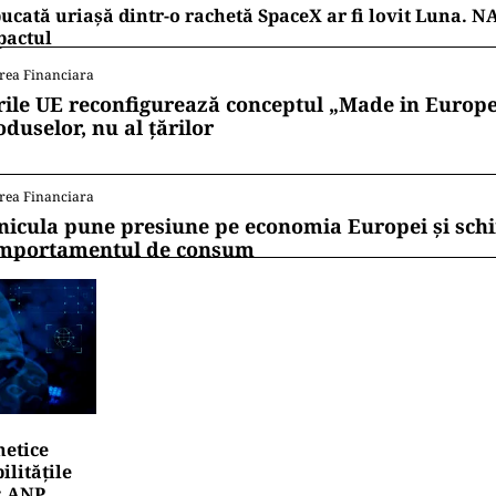
ucată uriașă dintr-o rachetă SpaceX ar fi lovit Luna. N
pactul
rea Financiara
rile UE reconfigurează conceptul „Made in Europe
oduselor, nu al țărilor
rea Financiara
nicula pune presiune pe economia Europei și sc
mportamentul de consum
netice
litățile
: ANP