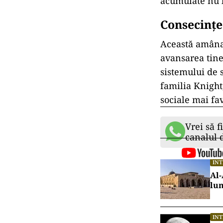
acumulate nu l
Consecințe 
Această amânar
avansarea tine
sistemului de s
familia Knight,
sociale mai fa
Vrei să f
canalul
IN
Al-
lu
IN