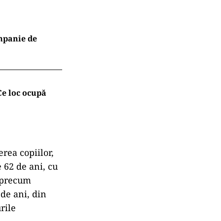
ompanie de
Ce loc ocupă
rea copiilor,
 62 de ani, cu
, precum
 de ani, din
rile