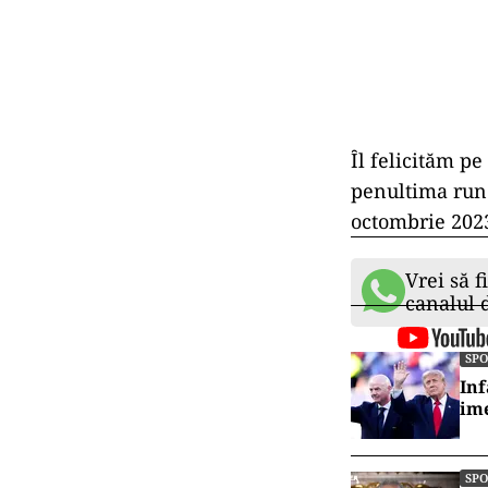
Ȋl felicităm pe
penultima run
octombrie 2023
Vrei să f
canalul
SP
Inf
ime
SP