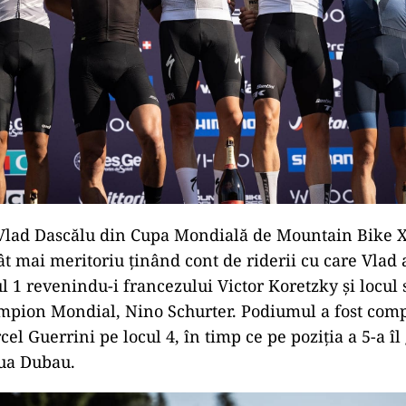
 Vlad Dascălu din Cupa Mondială de Mountain Bike X
ât mai meritoriu ținând cont de riderii cu care Vlad 
l 1 revenindu-i francezului Victor Koretzky și locul
mpion Mondial, Nino Schurter. Podiumul a fost comp
el Guerrini pe locul 4, în timp ce pe poziția a 5-a î
hua Dubau.