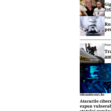
Gig
fot
Pute
Ro
pe
Pute
Tr
am
Oficiuldestiri.ro
Atacurile ciber
expun vulnerabi