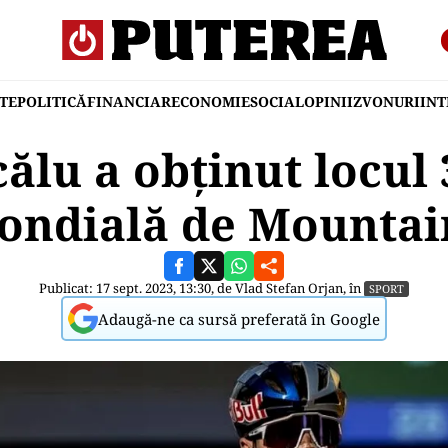
TE
POLITICĂ
FINANCIAR
ECONOMIE
SOCIAL
OPINII
ZVONURI
IN
ălu a obținut locul 
ondială de Mountai
Publicat: 17 sept. 2023, 13:30, de
Vlad Stefan Orjan
, în
SPORT
Adaugă-ne ca sursă preferată în Google