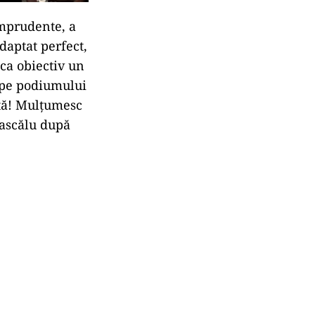
imprudente, a
daptat perfect,
ca obiectiv un
ă pe podiumului
tă! Mulțumesc
Dascălu după