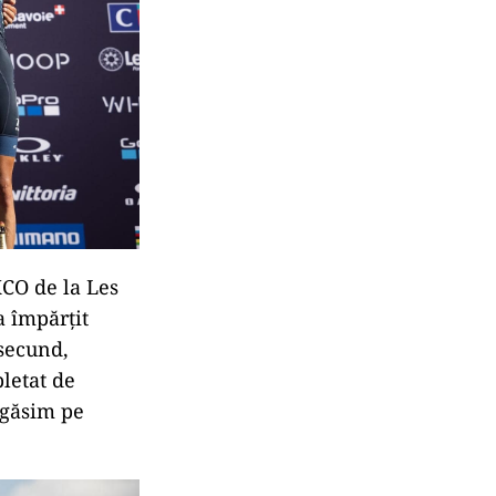
CO de la Les
a împărțit
 secund,
letat de
l găsim pe