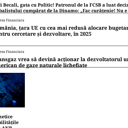
i Becali, gata cu Politic! Patronul de la FCSB a luat deci
balistului cumpărat de la Dinamo: „Fac curățenie! Nu e
rea Financiara
mânia, țara UE cu cea mai redusă alocare bugetar
ntru cercetare și dezvoltare, în 2025
rea Financiara
ansgaz vrea să devină acționar la dezvoltatorul u
erican de gaze naturale lichefiate
netice
litățile