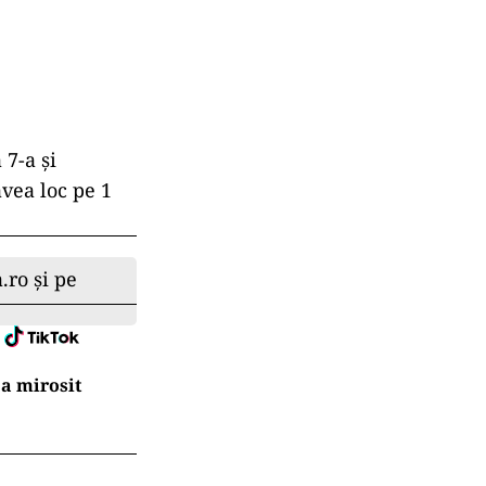
 7-a şi
vea loc pe 1
.ro și pe
a mirosit