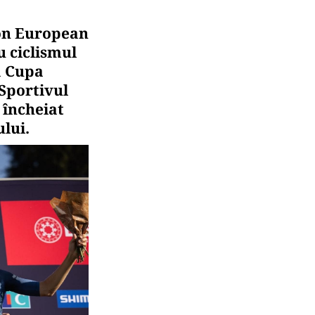
ion European
u ciclismul
a Cupa
Sportivul
 încheiat
ului.