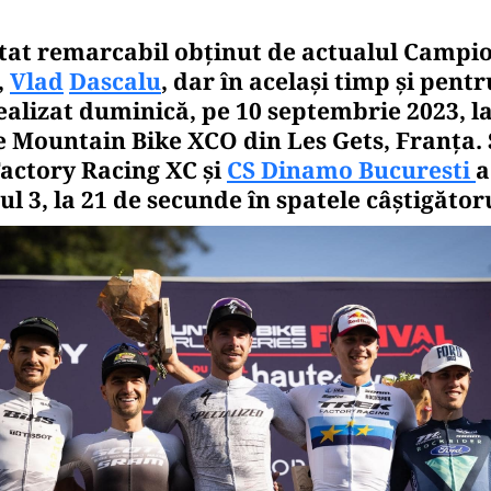
ltat remarcabil obținut de actualul Camp
,
Vlad
Dascalu
, dar în același timp și pentr
alizat duminică, pe 10 septembrie 2023, l
 Mountain Bike XCO din Les Gets, Franța. 
Factory Racing XC și
CS Dinamo Bucuresti
a
ul 3, la 21 de secunde în spatele câștigător