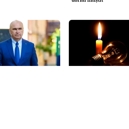
POLITICĂ
tre lege și discreție: ce
Pericol de blackout? Gu
re declarația de avere a
activează măsurile de cr
 sale
pregătește limitarea co
de energie