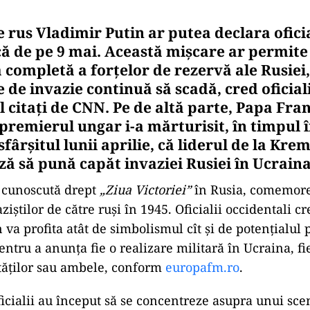
e rus Vladimir Putin ar putea declara ofici
că de pe 9 mai. Această mișcare ar permite
 completă a forțelor de rezervă ale Rusiei
e de invazie continuă să scadă, cred oficia
l citați de CNN. Pe de altă parte, Papa Fran
premierul ungar i-a mărturisit, în timpul î
 sfârşitul lunii aprilie, că liderul de la Krem
ză să pună capăt invaziei Rusiei în Ucraina
 cunoscută drept
„Ziua Victoriei”
în Rusia, comemor
iștilor de către ruși în 1945. Oficialii occidentali c
 va profita atât de simbolismul cît și de potențialul
pentru a anunța fie o realizare militară în Ucraina, f
ităților sau ambele, conform
europafm.ro
.
ficialii au început să se concentreze asupra unui scen