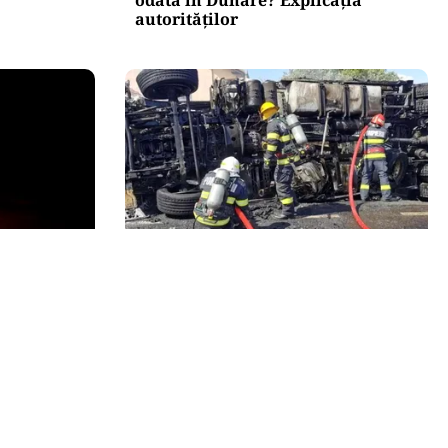
autorităților
ACTUALITATE
vernul
Alertă majoră în Timiș! Populația,
iză și
evacuată după răsturnarea unui
nsumului
camion cu hipoclorit pe DN68A