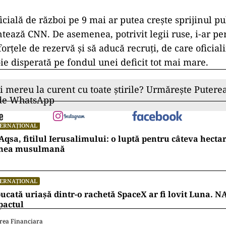
icială de război pe 9 mai ar putea crește sprijinul p
tează CNN. De asemenea, potrivit legii ruse, i-ar pe
orțele de rezervă și să aducă recruți, de care oficial
ie disperată pe fondul unei deficit tot mai mare.
ii mereu la curent cu toate știrile? Urmărește Puterea
 de WhatsApp
TERNAȚIONAL
Aqsa, fitilul Ierusalimului: o luptă pentru câteva hecta
mea musulmană
TERNAȚIONAL
ucată uriașă dintr-o rachetă SpaceX ar fi lovit Luna. N
pactul
rea Financiara