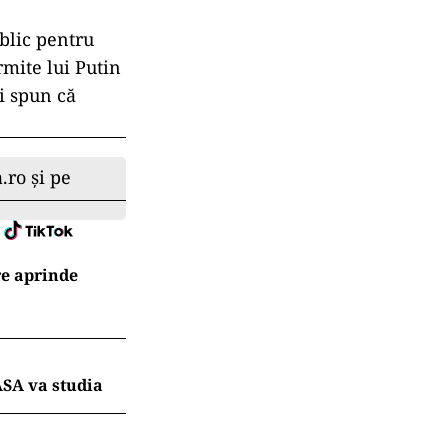
ublic pentru
rmite lui Putin
ii spun că
.ro și pe
re aprinde
ASA va studia