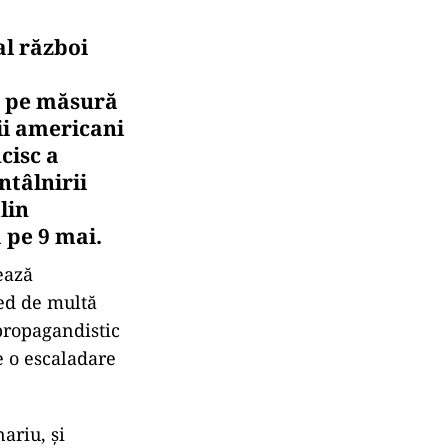
al război
, pe măsură
lii americani
cisc a
ntâlnirii
lin
 pe 9 mai.
ează
red de multă
 propagandistic
ie o escaladare
ariu, și