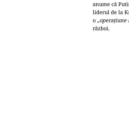
anume că Putin
liderul de la K
o
„operațiune 
război.