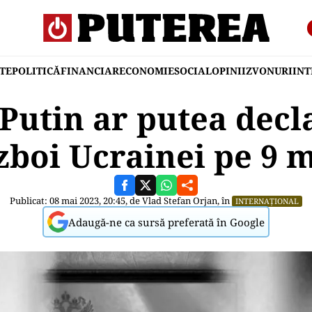
TE
POLITICĂ
FINANCIAR
ECONOMIE
SOCIAL
OPINII
ZVONURI
IN
Putin ar putea decla
zboi Ucrainei pe 9 
Publicat: 08 mai 2023, 20:45, de
Vlad Stefan Orjan
, în
INTERNAȚIONAL
Adaugă-ne ca sursă preferată în Google