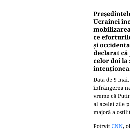
Președintel
Ucrainei în
mobilizarea
ce eforturil
și occidenta
declarat că 
celor doi la
intenţionea
Data de 9 mai,
înfrângerea naz
vreme că Putin
al acelei zile 
majoră a ostil
Potrvit
CNN
, o