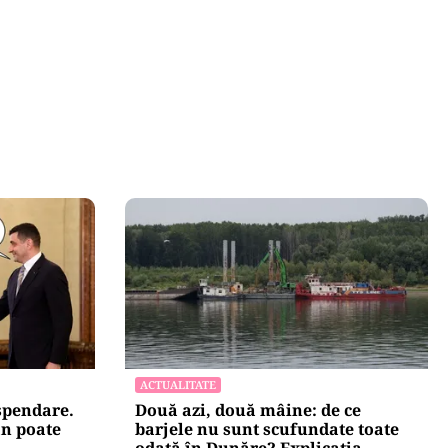
ACTUALITATE
uspendare.
Două azi, două mâine: de ce
n poate
barjele nu sunt scufundate toate
odată în Dunăre? Explicația