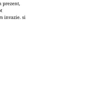
n prezent,
pt
m invazie. si