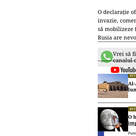
O declarație of
invazie, comen
să mobilizeze f
Rusia are nevo
Vrei să f
canalul
IN
Al-
lu
IN
O b
im
Pute