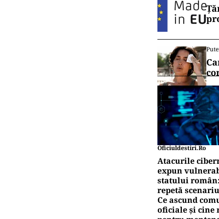
Ță
pr
Pute
Ca
co
Oficiuldestiri.ro
Atacurile ciber
expun vulnerabi
statului român
repetă scenariu
Ce ascund comu
oficiale și cin