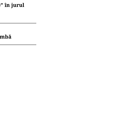
” în jurul
himbă