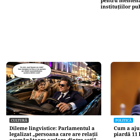
pentru mentena
instituțiilor pu
CULTURĂ
POLITICĂ
Dileme lingvistice: Parlamentul a
Cum a aju
legalizat „persoana care are relații
piardă 11 
asemănătoare acelora dintre soți”.