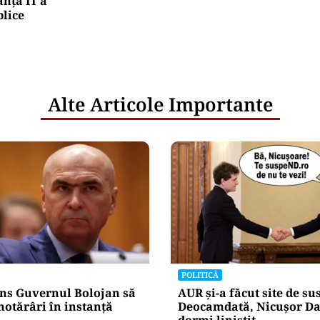
nța IT a
blice
Alte Articole Importante
POLITICĂ
ns Guvernul Bolojan să
AUR și-a făcut site de s
hotărâri în instanță
Deocamdată, Nicușor Da
dormi liniștit