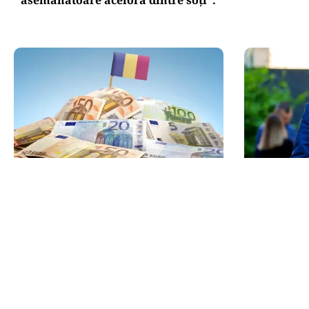
POLITICĂ
POLITICĂ
PSD atacă USR și PNL după
Bolojan, în
sesizarea la CCR: „Sacrifică 771 de
spune desp
milioane de euro pentru Dominic
partenerei
Fritz”