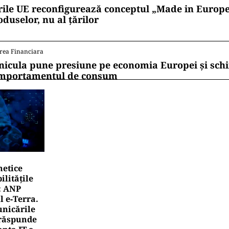
rile UE reconfigurează conceptul „Made in Europe
oduselor, nu al țărilor
rea Financiara
nicula pune presiune pe economia Europei și sc
mportamentul de consum
netice
litățile
: ANP
l e‑Terra.
nicările
e răspunde