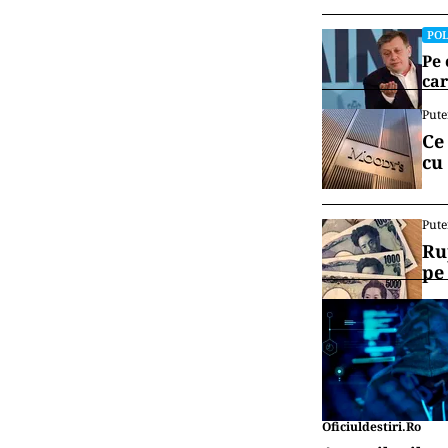
POL
Pe 
car
Pute
Ce
cu
Pute
Ru
pe
Oficiuldestiri.ro