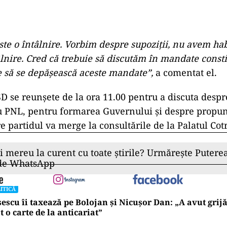
ste o întâlnire. Vorbim despre supoziţii, nu avem ha
nire. Cred că trebuie să discutăm în mandate consti
e să se depăşească aceste mandate”,
a comentat el.
 se reunşete de la ora 11.00 pentru a discuta despr
cu PNL, pentru formarea Guvernului şi despre propu
e partidul va merge la consultările de la Palatul Cot
ii mereu la curent cu toate știrile? Urmărește Puterea
 de WhatsApp
ITICĂ
escu îi taxează pe Bolojan și Nicușor Dan: „A avut grijă
t o carte de la anticariat”