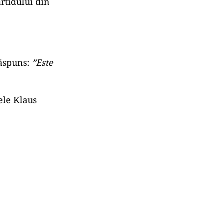
rtidului din
răspuns:
”Este
tele Klaus