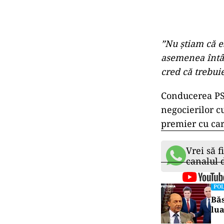
”Nu ştiam că e
asemenea întâl
cred că trebui
Conducerea PSD
negocierilor 
premier cu car
Vrei să f
canalul
POL
Băs
lua