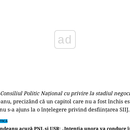
Play
nsiliul Politic Naţional cu privire la stadiul negoci
anu, precizând că un capitol care nu a fost închis est
 nu s-a ajuns la o înţelegere privind desfiinţarea SIIJ.
TICĂ
ndeanu acuză PNL și USR: „Intenția unora va conduce î