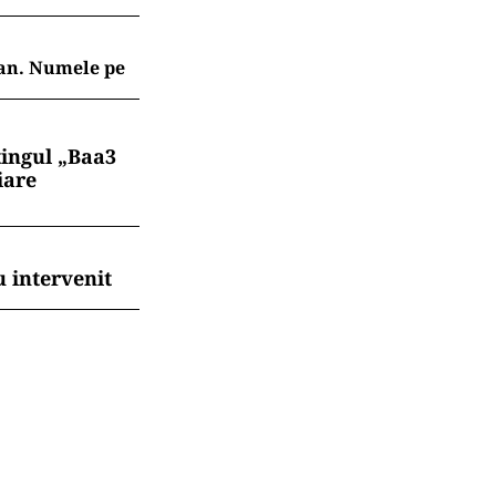
jan. Numele pe
tingul „Baa3
iare
 intervenit