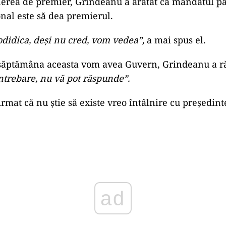
rea de premier, Grindeanu a arătat că mandatul pa
onal este să dea premierul.
didica, deşi nu cred, vom vedea”,
a mai spus el.
 săptămâna aceasta vom avea Guvern, Grindeanu a 
ntrebare, nu vă pot răspunde”.
firmat că nu ştie să existe vreo întâlnire cu preşedin
ad