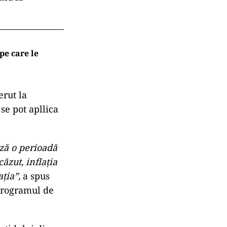
pe care le
erut la
se pot apllica
ză o perioadă
căzut, inflaţia
aţia”,
a spus
 programul de