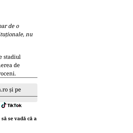
bar de o
tuţionale, nu
e stadiul
nerea de
roceni.
.ro și pe
 să se vadă că a