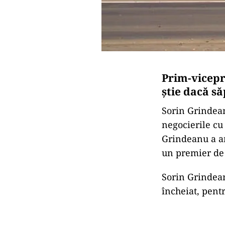
Prim-vicepr
ştie dacă s
Sorin Grindean
negocierile cu
Grindeanu a am
un premier de 
Sorin Grindean
încheiat, pent