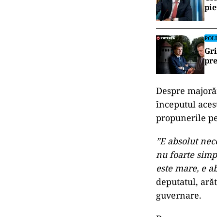
pie
POLI
Gri
pre
Despre majorăr
începutul aces
propunerile pe
”E absolut nec
nu foarte simpl
este mare, e a
deputatul, ară
guvernare.