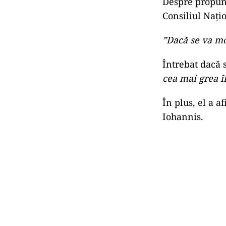
Despre propune
Consiliul Naţi
”Dacă se va mo
Întrebat dacă
cea mai grea î
În plus, el a a
Iohannis.