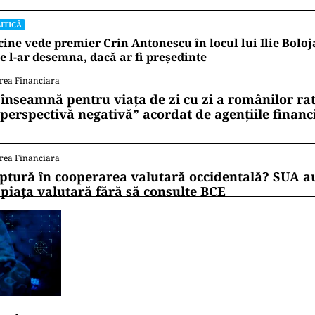
ITICĂ
cine vede premier Crin Antonescu în locul lui Ilie Bolo
e l-ar desemna, dacă ar fi președinte
rea Financiara
 înseamnă pentru viața de zi cu zi a românilor ra
 perspectivă negativă” acordat de agențiile financ
rea Financiara
ptură în cooperarea valutară occidentală? SUA au
 piața valutară fără să consulte BCE