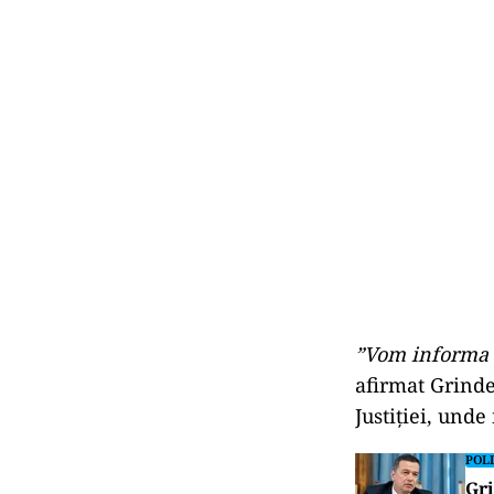
”Vom informa Co
afirmat Grinde
Justiţiei, unde
POLI
Gri