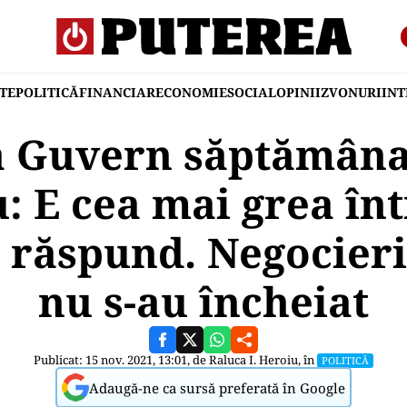
TE
POLITICĂ
FINANCIAR
ECONOMIE
SOCIAL
OPINII
ZVONURI
IN
 Guvern săptămâna
 E cea mai grea în
ă răspund. Negocier
nu s-au încheiat
Publicat: 15 nov. 2021, 13:01, de
Raluca I. Heroiu
, în
POLITICĂ
Adaugă-ne ca sursă preferată în Google