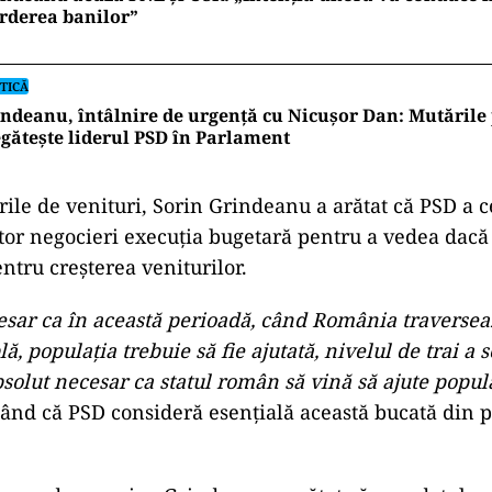
rderea banilor”
TICĂ
ndeanu, întâlnire de urgență cu Nicușor Dan: Mutările 
gătește liderul PSD în Parlament
ile de venituri, Sorin Grindeanu a arătat că PSD a c
tor negocieri execuţia bugetară pentru a vedea dacă 
ntru creşterea veniturilor.
esar ca în această perioadă, când România traversea
ă, populaţia trebuie să fie ajutată, nivelul de trai a s
bsolut necesar ca statul român să vină să ajute popul
tând că PSD consideră esenţială această bucată din