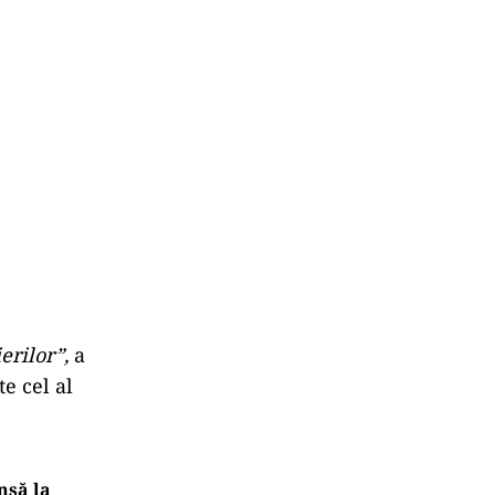
erilor”,
a
e cel al
nsă la