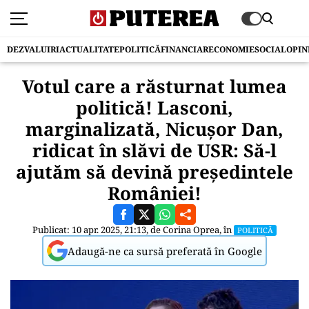
DEZVALUIRI
ACTUALITATE
POLITICĂ
FINANCIAR
ECONOMIE
SOCIAL
OPIN
Votul care a răsturnat lumea
politică! Lasconi,
marginalizată, Nicușor Dan,
ridicat în slăvi de USR: Să-l
ajutăm să devină președintele
României!
Publicat: 10 apr. 2025, 21:13, de
Corina Oprea
, în
POLITICĂ
Adaugă-ne ca sursă preferată în Google