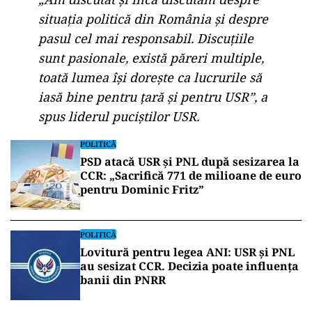
situația politică din România și despre
pasul cel mai responsabil. Discuțiile
sunt pasionale, există păreri multiple,
toată lumea își dorește ca lucrurile să
iasă bine pentru țară și pentru USR”, a
spus liderul puciștilor USR.
POLITICĂ
PSD atacă USR și PNL după sesizarea la
CCR: „Sacrifică 771 de milioane de euro
pentru Dominic Fritz”
POLITICĂ
Lovitură pentru legea ANI: USR și PNL
au sesizat CCR. Decizia poate influența
banii din PNRR