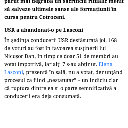
părut mai degrabă un sacrificiu ritualic menit
să salveze ultimele șanse ale formațiunii în
cursa pentru Cotroceni.
USR a abandonat-o pe Lasconi
În ședința conducerii USR desfășurată joi, 168
de voturi au fost în favoarea susținerii lui
Nicușor Dan, în timp ce doar 51 de membri au
votat împotrivă, iar alți 7 s-au abținut.
Elena
Lasconi
, prezentă în sală, nu a votat, denunțând
procesul ca fiind „nestatutar” – un indiciu clar
că ruptura dintre ea și o parte semnificativă a
conducerii era deja consumată.
Play