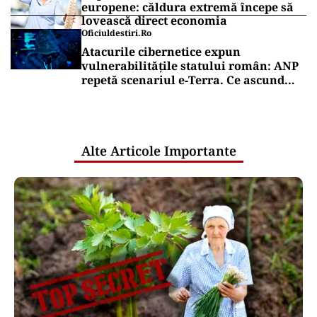
europene: căldura extremă începe să
lovească direct economia
Oficiuldestiri.ro
Atacurile cibernetice expun
vulnerabilitățile statului român: ANP
repetă scenariul e‑Terra. Ce ascund
comunicările oficiale și cine răspunde
pentru mentenanța IT a instituțiilor
publice
Alte Articole Importante