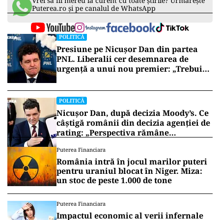
Vrei să fii mereu la curent cu toate știrile? Urmărește
Puterea.ro și pe canalul de WhatsApp
POLITICĂ
Presiune pe Nicușor Dan din partea
PNL. Liberalii cer desemnarea de
urgență a unui nou premier: „Trebuie
să iasă fum alb de la Cotroceni!”
POLITICĂ
Nicușor Dan, după decizia Moody’s. Ce
câștigă românii din decizia agenției de
rating: „Perspectiva rămâne
rezervată”
Puterea Financiara
România intră în jocul marilor puteri
pentru uraniul blocat în Niger. Miza:
un stoc de peste 1.000 de tone
Puterea Financiara
Impactul economic al verii infernale