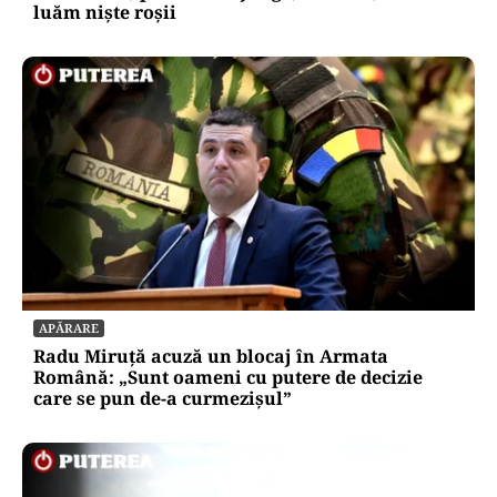
luăm niște roșii
APĂRARE
Radu Miruță acuză un blocaj în Armata
Română: „Sunt oameni cu putere de decizie
care se pun de-a curmezișul”