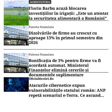
AGRICULTURA
Florin Barbu acuză blocarea
investițiilor în irigații: „Este un atentat
la securitatea alimentară a României”
Puterea Financiara
Dizolvările de firme au crescut cu
aproape 13% în primul semestru din
2026
Puterea Financiara
Bonificația de 3% pentru firme va fi
acordată automat. Ministerul
Finanțelor elimină cererile și
documentele suplimentare
Oficiuldestiri.ro
Atacurile cibernetice expun
vulnerabilitățile statului român: ANP
repetă scenariul e‑Terra. Ce ascund
comunicările oficiale și cine răspunde
pentru mentenanța IT a instituțiilor
publice