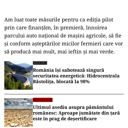
Am luat toate măsurile pentru ca ediția pilot
prin care finanțăm, în premieră, înnoirea
parcului auto național de mașini agricole, să fie
și conform așteptărilor micilor fermieri care vor
să producă mai mult, mai ieftin și mai verde.
ENERGIE
România își sabotează singură
securitatea energetică: Hidrocentrala
Răstolița, blocată la 98%
DEZVĂLUIRI
Ultimul asediu asupra pământului
românesc: Aproape jumătate din țară
este în prag de deșertificare