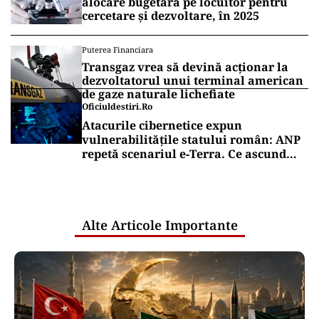
alocare bugetară pe locuitor pentru
cercetare și dezvoltare, în 2025
Puterea Financiara
Transgaz vrea să devină acționar la
dezvoltatorul unui terminal american
de gaze naturale lichefiate
Oficiuldestiri.ro
Atacurile cibernetice expun
vulnerabilitățile statului român: ANP
repetă scenariul e‑Terra. Ce ascund
comunicările oficiale și cine răspunde
pentru mentenanța IT a instituțiilor
publice
Alte Articole Importante