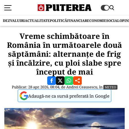
DEZVALUIRI
ACTUALITATE
POLITICĂ
FINANCIAR
ECONOMIE
SOCIAL
OPIN
Vreme schimbătoare în
România în următoarele două
săptămâni: alternanțe de frig
și încălzire, cu ploi slabe spre
început de mai
Publicat: 28 apr. 2026, 08:04, de
Andrei Ceausescu
, în
METEO
Adaugă-ne ca sursă preferată în Google