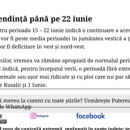
endință până pe 22 iunie
tru perioada 15 – 22 iunie indică o continuare a aces
or fi peste media perioadei în jumătatea vestică a ță
or fi deficitare în vest și nord-vest.
unilor, vremea va rămâne apropiată de normalul peri
ndică, pentru începutul verii, o perioadă fără ext
rmale sau ușor mai ridicate și cu ploi care nu par 
 Rusalii și 1 Iunie.
ii mereu la curent cu toate știrile? Urmărește Puterea
 de WhatsApp
TEO
 roșu de caniculă extremă, prelungit în șapte județe: t