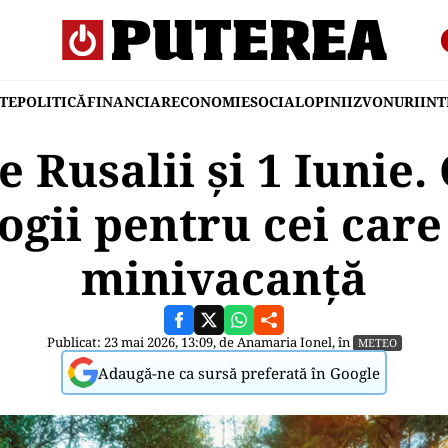
TE
POLITICĂ
FINANCIAR
ECONOMIE
SOCIAL
OPINII
ZVONURI
IN
 Rusalii și 1 Iunie.
gii pentru cei care
minivacanță
Publicat: 23 mai 2026, 13:09, de
Anamaria Ionel
, în
METEO
Adaugă-ne ca sursă preferată în Google