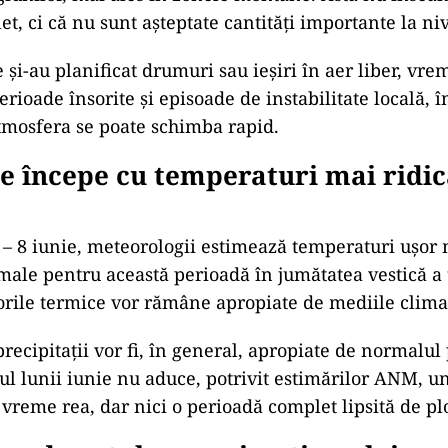
et, ci că nu sunt așteptate cantități importante la niv
 și-au planificat drumuri sau ieșiri în aer liber, vr
erioade însorite și episoade de instabilitate locală, î
mosfera se poate schimba rapid.
e începe cu temperaturi mai ridic
1 – 8 iunie, meteorologii estimează temperaturi ușor 
male pentru această perioadă în jumătatea vestică a ță
lorile termice vor rămâne apropiate de mediile clima
precipitații vor fi, în general, apropiate de normalul
tul lunii iunie nu aduce, potrivit estimărilor ANM, u
 vreme rea, dar nici o perioadă complet lipsită de plo