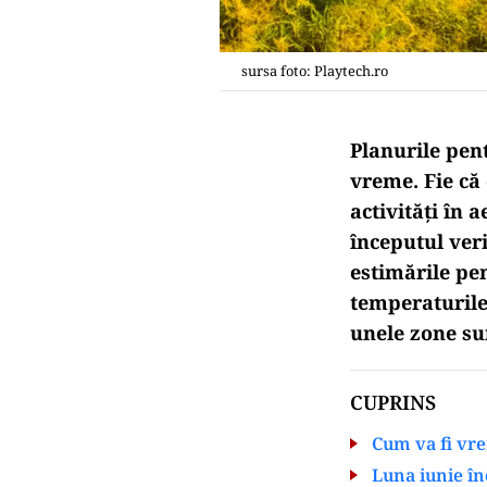
sursa foto: Playtech.ro
Planurile pent
vreme. Fie că
activități în 
începutul ver
estimările pen
temperaturile 
unele zone sun
CUPRINS
Cum va fi vr
Luna iunie în