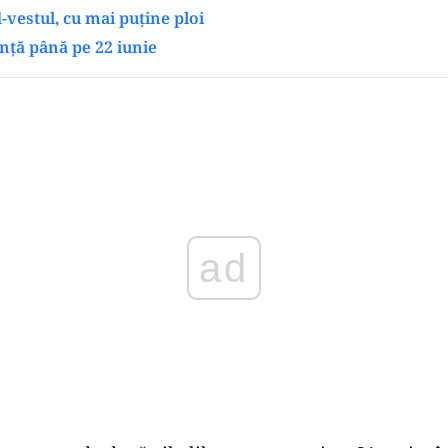
-vestul, cu mai puține ploi
nță până pe 22 iunie
Play