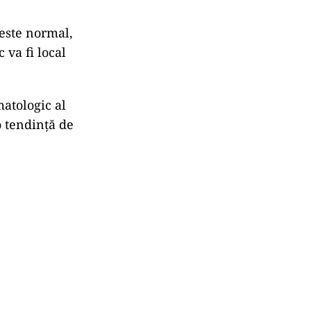
este normal,
 va fi local
matologic al
o tendință de