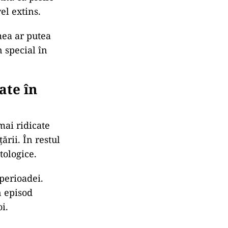
el extins.
emea ar putea
n special în
ate în
mai ridicate
rii. În restul
tologice.
 perioadei.
n episod
i.