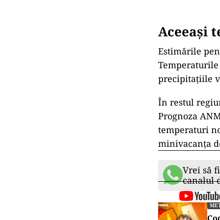
Aceeași t
Estimările pen
Temperaturile v
precipitațiile v
În restul regi
Prognoza ANM i
temperaturi no
minivacanța de
Vrei să f
canalul
ME
Cod