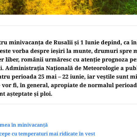
ru minivacanța de Rusalii și 1 Iunie depind, ca în
 este vorba despre ieșiri la munte, drumuri spre 
aer liber, românii urmăresc cu atenție prognoza p
ii. Administrația Națională de Meteorologie a pub
tru perioada 25 mai – 22 iunie, iar veștile sunt mi
vor fi, în general, apropiate de normalul perioade
t așteptate și ploi.
emea în minivacanță
cepe cu temperaturi mai ridicate în vest