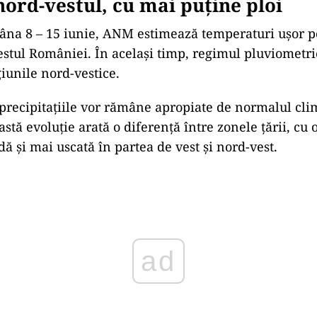
 nord-vestul, cu mai puține ploi
âna 8 – 15 iunie, ANM estimează temperaturi ușor p
estul României. În același timp, regimul pluviometric
giunile nord-vestice.
, precipitațiile vor rămâne apropiate de normalul cli
stă evoluție arată o diferență între zonele țării, cu 
ă și mai uscată în partea de vest și nord-vest.
ad