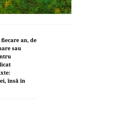
 fiecare an, de
mare sau
entru
licat
xte:
i, însă în