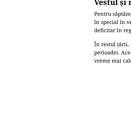
Vestul și
Pentru săptăm
în special în v
deficitar în re
În restul țării
perioadei. Acea
vreme mai cald