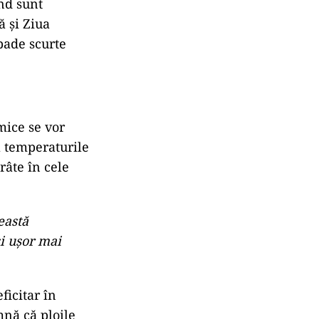
nd sunt
ă și Ziua
apade scurte
mice se vor
ă temperaturile
râte în cele
eastă
și ușor mai
ficitar în
mnă că ploile