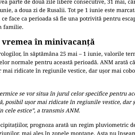
ea parte de două zile libere consecutive, 31 mai, câ
 iunie, a doua zi de Rusalii. Tot pe 1 iunie este marcat
a ce face ca perioada să fie una potrivită pentru esc
n familie.
i vremea în minivacanță
rologilor, în săptămâna 25 mai – 1 iunie, valorile ter
 celor normale pentru această perioadă. ANM arată c
r mai ridicate în regiunile vestice, dar ușor mai cobo
termice se vor situa în jurul celor specifice pentru ac
 posibil ușor mai ridicate în regiunile vestice, dar 
n cele estice”, a transmis ANM.
cipitațiilor, prognoza arată un regim pluviometric de
giunilor, mai ales în zonele montane. Asta nu însea