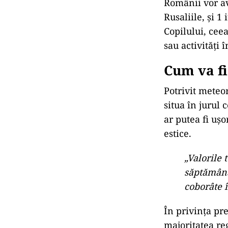
Românii vor av
Rusaliile, și 1
Copilului, cee
sau activități î
Cum va f
Potrivit meteo
situa în jurul
ar putea fi ușo
estice.
„Valorile 
săptămână,
coborâte î
În privința pre
majoritatea re