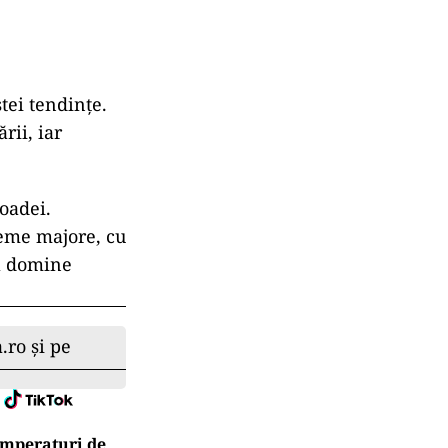
tei tendințe.
rii, iar
oadei.
reme majore, cu
să domine
.ro și pe
emperaturi de