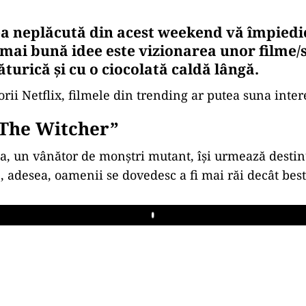
 neplăcută din acest weekend vă împiedică
 mai bună idee este vizionarea unor filme/s
ăturică și cu o ciocolată caldă lângă.
orii Netflix, filmele din trending ar putea suna inter
„The Witcher”
ia, un vânător de monștri mutant, își urmează destin
, adesea, oamenii se dovedesc a fi mai răi decât besti
Play