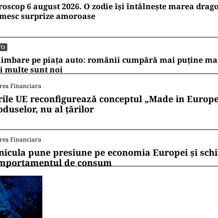
oscop 6 august 2026. O zodie își întâlnește marea dragos
imesc surprize amoroase
TO
imbare pe piața auto: românii cumpără mai puține mași
 multe sunt noi
rea Financiara
rile UE reconfigurează conceptul „Made in Europe
oduselor, nu al țărilor
rea Financiara
nicula pune presiune pe economia Europei și sc
mportamentul de consum