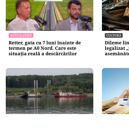
ACTUALITATE
CULTURĂ
Retter, gata cu 7 luni înainte de
Dileme lin
termen pe A0 Nord. Care este
legalizat 
situația reală a descărcărilor
asemănătoa
ACTUALITATE
POLITICĂ
Două azi, două mâine: de ce
PSD atacă