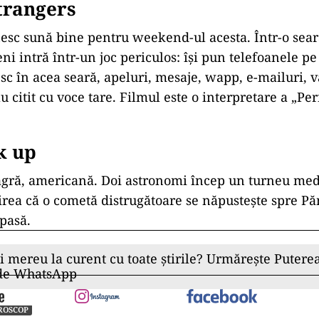
trangers
sc sună bine pentru weekend-ul acesta. Într-o sear
eni intră într-un joc periculos: își pun telefoanele p
sc în acea seară, apeluri, mesaje, wapp, e-mailuri, v
u citit cu voce tare. Filmul este o interpretare a „Pe
k up
gră, americană. Doi astronomi încep un turneu medi
rea că o cometă distrugătoare se năpustește spre P
 pasă.
ii mereu la curent cu toate știrile? Urmărește Puterea
 de WhatsApp
ROSCOP