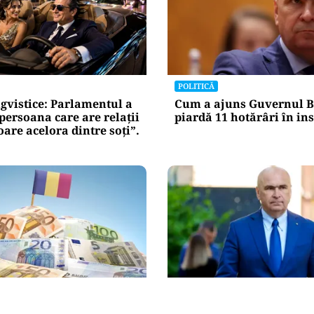
POLITICĂ
gvistice: Parlamentul a
Cum a ajuns Guvernul B
„persoana care are relații
piardă 11 hotărâri în in
re acelora dintre soți”.
POLITICĂ
 USR și PNL după
Bolojan, între lege și dis