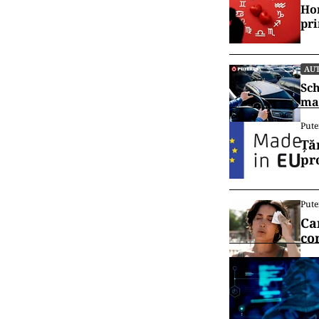
Hor
pr
AU
Sch
mai
Pute
Ță
pr
Pute
Ca
co