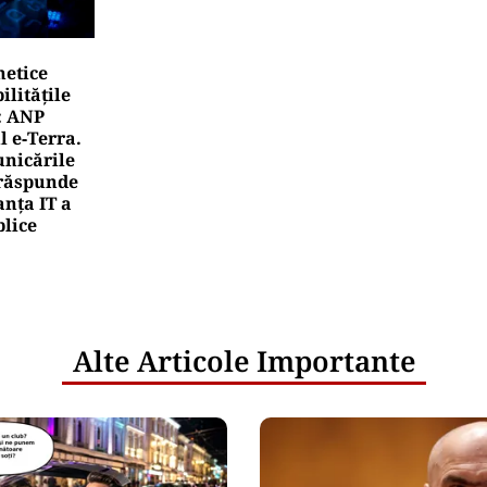
netice
litățile
: ANP
l e‑Terra.
nicările
e răspunde
nța IT a
blice
Alte Articole Importante