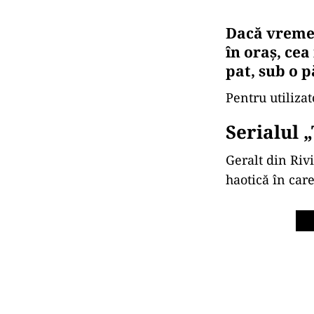
Dacă vremea
în oraș, cea
pat, sub o p
Pentru utilizat
Serialul 
Geralt din Riv
haotică în care