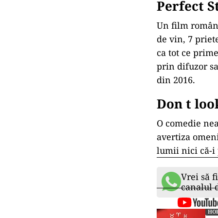
Perfect S
Un film române
de vin, 7 priet
ca tot ce prime
prin difuzor sa
din 2016.
Don t loo
O comedie nea
avertiza omeni
lumii nici că-i
Vrei să f
canalul
HO