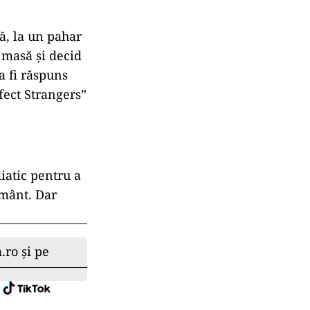
ă, la un pahar
e masă și decid
a fi răspuns
rfect Strangers”
atic pentru a
ământ. Dar
.ro și pe