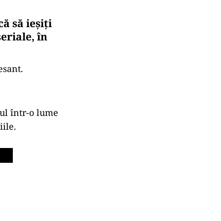
 să ieșiți
eriale, în
esant.
ul într-o lume
ile.