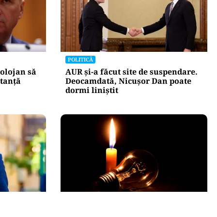
POLITICĂ
olojan să
AUR și-a făcut site de suspendare.
stanță
Deocamdată, Nicușor Dan poate
dormi liniștit
POLITICĂ
creție: ce
Pericol de blackout? Guvernul