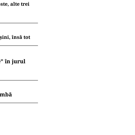
te, alte trei
ni, însă tot
” în jurul
himbă