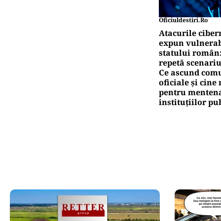
Oficiuldestiri.ro
Atacurile ciber
expun vulnerabi
statului român
repetă scenariu
Ce ascund comu
oficiale și cin
pentru mentena
instituțiilor pu