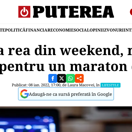
TE
POLITICĂ
FINANCIAR
ECONOMIE
SOCIAL
OPINII
ZVONURI
IN
 rea din weekend, 
 pentru un maraton 
Publicat: 08 ian. 2022, 17:00, de
Laura Macovei
, în
LIFESTYLE
Adaugă-ne ca sursă preferată în Google