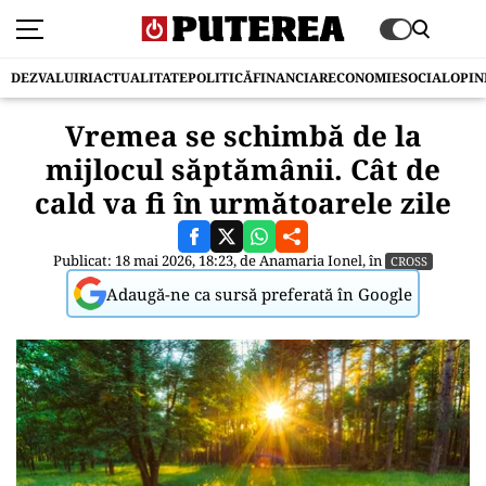
DEZVALUIRI
ACTUALITATE
POLITICĂ
FINANCIAR
ECONOMIE
SOCIAL
OPIN
Vremea se schimbă de la
mijlocul săptămânii. Cât de
cald va fi în următoarele zile
Publicat: 18 mai 2026, 18:23, de
Anamaria Ionel
, în
CROSS
Adaugă-ne ca sursă preferată în Google