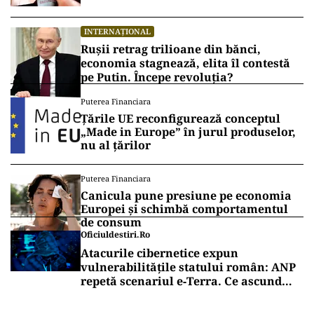
de Pensii
INTERNAȚIONAL
Rușii retrag trilioane din bănci,
economia stagnează, elita îl contestă
pe Putin. Începe revoluția?
Puterea Financiara
Țările UE reconfigurează conceptul
„Made in Europe” în jurul produselor,
nu al țărilor
Puterea Financiara
Canicula pune presiune pe economia
Europei și schimbă comportamentul
de consum
Oficiuldestiri.ro
Atacurile cibernetice expun
vulnerabilitățile statului român: ANP
repetă scenariul e‑Terra. Ce ascund
comunicările oficiale și cine răspunde
pentru mentenanța IT a instituțiilor