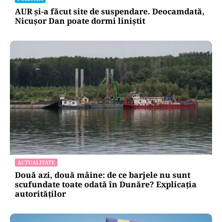
AUR și-a făcut site de suspendare. Deocamdată,
Nicușor Dan poate dormi liniștit
ACTUALITATE
Două azi, două mâine: de ce barjele nu sunt
scufundate toate odată în Dunăre? Explicația
autorităților