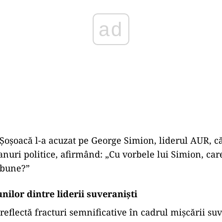
oșoacă l-a acuzat pe George Simion, liderul AUR, că 
lanuri politice, afirmând: „Cu vorbele lui Simion, ca
 bune?”
nilor dintre liderii suveraniști
reflectă fracturi semnificative în cadrul mișcării su