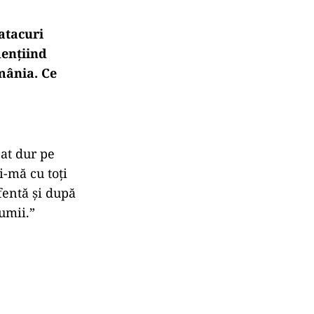
atacuri
dențiind
mânia. Ce
cat dur pe
i-mă cu toți
fentă și după
umii.”