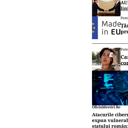
AUR
lin
Pute
Ță
pr
Pute
Ca
co
Oficiuldestiri.ro
Atacurile ciber
expun vulnerabi
statului român