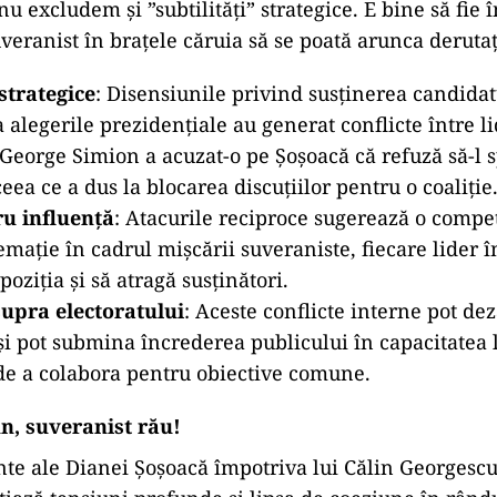
u excludem și ”subtilități” strategice. E bine să fie
veranist în brațele căruia să se poată arunca derutaț
strategice
: Disensiunile privind susținerea candidatu
 alegerile prezidențiale au generat conflicte între li
 George Simion a acuzat-o pe Șoșoacă că refuză să-l s
eea ce a dus la blocarea discuțiilor pentru o coaliție
u influență
: Atacurile reciproce sugerează o compe
mație în cadrul mișcării suveraniste, fiecare lider î
oziția și să atragă susținători.
upra electoratului
: Aceste conflicte interne pot d
 și pot submina încrederea publicului în capacitatea l
de a colabora pentru obiective comune.
n, suveranist rău!
nte ale Dianei Șoșoacă împotriva lui Călin Georgescu