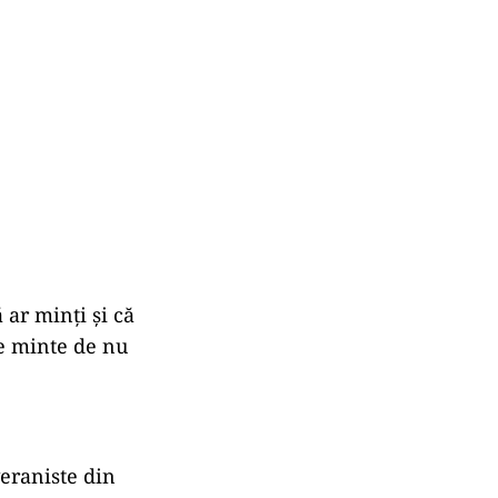
ar minți și că
re minte de nu
veraniste din