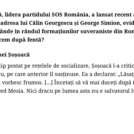
, lidera partidului SOS România, a lansat recent 
adresa lui Călin Georgescu și George Simion, evi
cânde în rândul formațiunilor suveraniste din Ro
cem după fentă?
nei Șoșoacă
ip postat pe rețelele de socializare, Șoșoacă l-a criti
, pe care anterior îl susținuse. Ea a declarat: „Lăsaț
vă vorbesc frumos. […] Încetați să vă mai duceți după 
cred Mesia. Nici dracu pe lumea asta nu e salvatorul l
Play