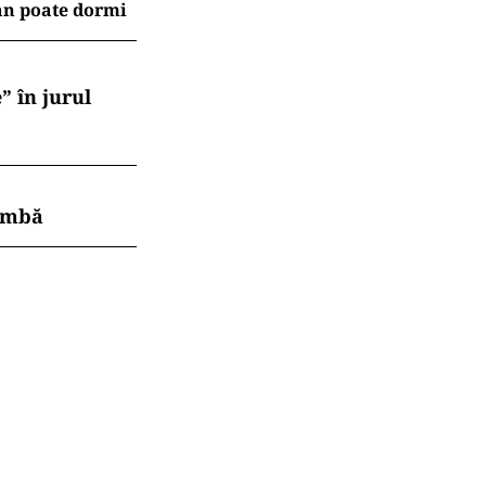
an poate dormi
” în jurul
himbă