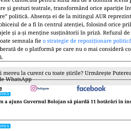
re și gesturi teatrale, transformând orice apariție în
re” politică. Absența ei de la mitingul AUR reprezin
obiceiul de a fi în centrul atenției, folosind orice pri
ele și a-și menține susținătorii în priză. Refuzul de 
poate semnala fie
o strategie de repoziționare politic
iberată de o platformă pe care nu o mai consideră c
ă.
ii mereu la curent cu toate știrile? Urmărește Puterea
 de WhatsApp
ITICĂ
 a ajuns Guvernul Bolojan să piardă 11 hotărâri în in
ITICĂ