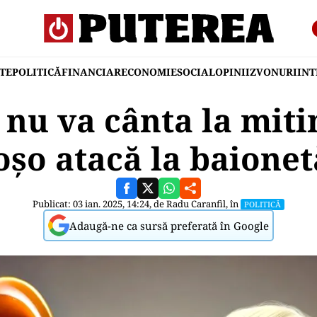
TE
POLITICĂ
FINANCIAR
ECONOMIE
SOCIAL
OPINII
ZVONURI
IN
nu va cânta la mit
oșo atacă la baionet
Publicat: 03 ian. 2025, 14:24, de
Radu Caranfil
, în
POLITICĂ
Adaugă-ne ca sursă preferată în Google