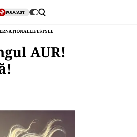
PODCAST
TERNAȚIONAL
LIFESTYLE
ingul AUR!
ă!