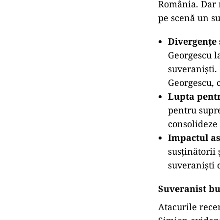
România. Dar n
pe scenă un su
Divergențe 
Georgescu la
suveraniști.
Georgescu, c
Lupta pentr
pentru supre
consolideze p
Impactul as
susținătorii
suveraniști 
Suveranist bu
Atacurile rece