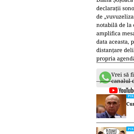
declarații sono
de „vuvuzeliza
notabilă de la 
amplifica mesaj
data aceasta, 
distanțare del
propria agend
Vrei să f
canalul
POL
Cum
POL