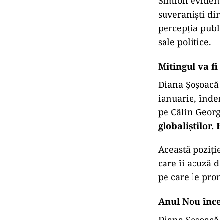
Simion evidenț
suveraniști di
percepția publi
sale politice.
Mitingul va f
Diana Șoșoacă 
ianuarie, înde
pe Călin Georg
globaliștilor.
Această poziți
care îi acuză d
pe care le pr
Anul Nou înc
Diana Șoșoacă 