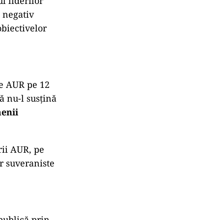
l liderilor
 negativ
obiectivelor
de AUR pe 12
ă nu-l susțină
enii
rii AUR, pe
or suveraniste
publică prin