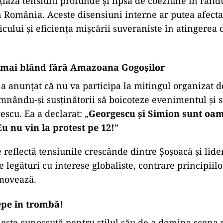
iază tensiuni profunde și lipsa de coeziune în rându
n România. Aceste disensiuni interne ar putea afecta
cului și eficiența mișcării suveraniste în atingerea 
i mai blând fără Amazoana Gogoșilor
a anunțat că nu va participa la mitingul organizat 
mnându-și susținătorii să boicoteze evenimentul și s
escu. Ea a declarat: „
Georgescu și Simion sunt oam
 Eu nu vin la protest pe 12!
”
e reflectă tensiunile crescânde dintre Șoșoacă și lide
e legături cu interese globaliste, contrare principiil
omovează.
epe în trombă!
este cunoscută pentru stilul său de a domina scena 