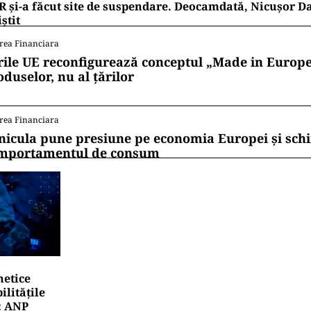
 și-a făcut site de suspendare. Deocamdată, Nicușor D
iștit
rea Financiara
rile UE reconfigurează conceptul „Made in Europe
oduselor, nu al țărilor
rea Financiara
nicula pune presiune pe economia Europei și sc
mportamentul de consum
netice
litățile
: ANP