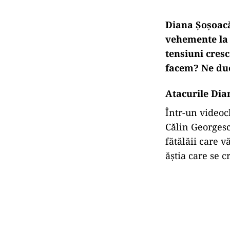
Diana Șoșoacă
vehemente la 
tensiuni cres
facem? Ne du
Atacurile Dia
Într-un videocl
Călin Georgescu
fătălăii care 
ăștia care se 