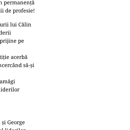
 în permanență
ii de profesie!
rii lui Călin
derii
prijine pe
.
tiție acerbă
ncercând să-și
ezamăgi
iderilor
 și George