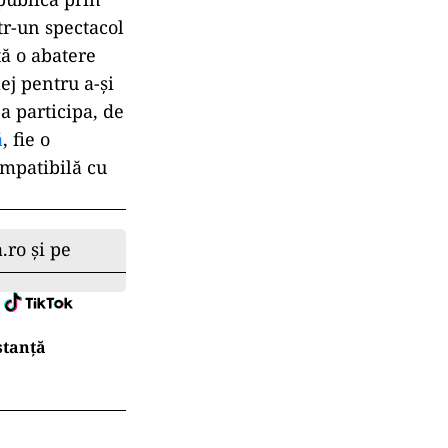
tr-un spectacol
tă o abatere
lej pentru a-și
a participa, de
ă
, fie o
ompatibilă cu
.ro și pe
stanță