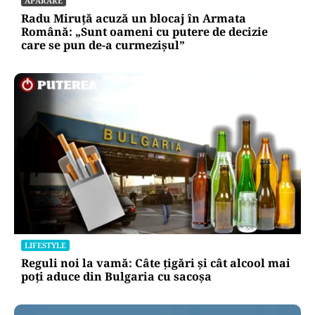
APĂRARE
Radu Miruță acuză un blocaj în Armata
Română: „Sunt oameni cu putere de decizie
care se pun de-a curmezișul”
LIFESTYLE
Reguli noi la vamă: Câte țigări și cât alcool mai
poți aduce din Bulgaria cu sacoșa