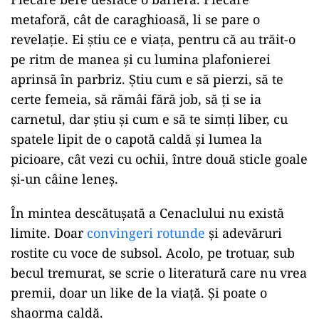
metaforă, cât de caraghioasă, li se pare o
revelație. Ei știu ce e viața, pentru că au trăit-o
pe ritm de manea și cu lumina plafonierei
aprinsă în parbriz. Știu cum e să pierzi, să te
certe femeia, să rămâi fără job, să ți se ia
carnetul, dar știu și cum e să te simți liber, cu
spatele lipit de o capotă caldă și lumea la
picioare, cât vezi cu ochii, între două sticle goale
și-un câine leneș.
În mintea descătușată a Cenaclului nu există
limite. Doar
convingeri rotunde
și adevăruri
rostite cu voce de subsol. Acolo, pe trotuar, sub
becul tremurat, se scrie o literatură care nu vrea
premii, doar un like de la viață. Și poate o
shaorma caldă.