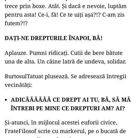
trece prin boxe. Atât. Și dacă e nevoie, luptăm
pentru asta! Ce-i, fă! Ce te uiți așa?!? C-am zis
futem?!?
DAȚI-NE DREPTURILE ÎNAPOI, BĂ!
Aplauze. Pumni ridicați. Cutii de bere bătute
una de alta. Un câine latră de undeva, solidar.
BurtosulTatuat plusează. Se adresează întregii
vecinătăți:
ADICĂĂĂĂĂĂ CE DREPT AI TU, BĂ, SĂ MĂ
ÎNTREBI PE MINE CE DREPTURI AM? AI?
Și-atunci, în mijlocul acestei euforii civice,
FrateFilosof scrie cu markerul, pe o bucată de