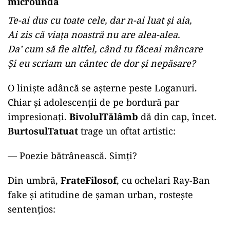
microunda
Te-ai dus cu toate cele, dar n-ai luat și aia,
Ai zis că viața noastră nu are alea-alea.
Da’ cum să fie altfel, când tu făceai mâncare
Și eu scriam un cântec de dor și nepăsare?
O liniște adâncă se așterne peste Loganuri.
Chiar și adolescenții de pe bordură par
impresionați.
BivolulTălâmb
dă din cap, încet.
BurtosulTatuat
trage un oftat artistic:
—
Poezie bătrânească. Simți?
Din umbră,
FrateFilosof
, cu ochelari Ray-Ban
fake și atitudine de șaman urban, rostește
sentențios: