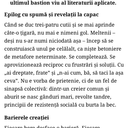
ultimul bastion viu al literaturii aplicate.
Epilog cu spumă și revelații la capac
Când se duc trei-patru cutii și se mai aprinde
câte-o țigară, nu mai e nimeni gol. Meltenii –
deși nu s-ar numi niciodată așa – încep să se
construiască unul pe celălalt, ca niște betoniere
de metafore neterminate. Se completează. Se
aprovizionează reciproc cu frustrări și soluții. Cu
„ai dreptate, frate” și „n-ai cum, bă, să taci la așa
ceva”. Nu e vorba de prietenie, ci de un fel de
sinapsă colectivă: dintr-un creier comun și
aburit se nasc gânduri mari, revolte tandre,
principii de rezistență socială cu burta la bec.
Barierele creației
Fiecare bere desface o barieră. Fiecare