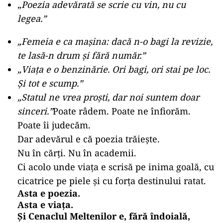
„
Poezia adevărată se scrie cu vin, nu cu
legea.”
„
Femeia e ca mașina: dacă n-o bagi la revizie,
te lasă-n drum și fără număr.”
„
Viața e o benzinărie. Ori bagi, ori stai pe loc.
Și tot e scump.”
„
Statul ne vrea proști, dar noi suntem doar
sinceri.”
Poate râdem. Poate ne înfiorăm.
Poate îi judecăm.
Dar adevărul e că poezia trăiește.
Nu în cărți. Nu în academii.
Ci acolo unde viața e scrisă pe inima goală, cu
cicatrice pe piele și cu forța destinului ratat.
Asta e poezia.
Asta e viața.
Și Cenaclul Meltenilor e, fără îndoială,