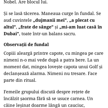
Nobel. Are blocul lui.
Și se lasă tăcerea. Maneaua curge în fundal. Se
aud cuvintele
„dujmanii mei”
,
„a plecat cu
altul”
,
„frate de sânge”
și
„mi-am luat casă în
Dubai”
, toate într-un balans sacru.
Observații de fundal
Copiii aleargă printre capote, cu mingea pe care
nimeni n-o mai vede după a patra bere. La un
moment dat, mingea lovește capota unui Golf și
declanșează alarma. Nimeni nu tresare. Face
parte din ritual.
Femeile grupului discută despre rețete de
încălzit șaorma fără să se usuce carnea. Un
câine leșinat doarme lângă un cauciuc,