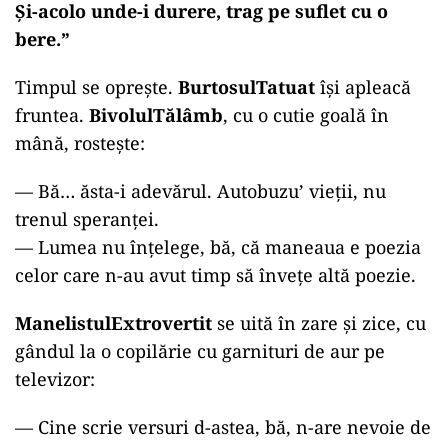
Și-acolo unde-i durere,
trag pe suflet cu o
bere.”
Timpul se oprește.
BurtosulTatuat
își apleacă
fruntea.
BivolulTălâmb
, cu o cutie goală în
mână, rostește:
—
Bă… ăsta-i adevărul. Autobuzu’ vieții, nu
trenul speranței.
— Lumea nu înțelege, bă, că maneaua e poezia
celor care n-au avut timp să învețe altă poezie.
ManelistulExtrovertit
se uită în zare și zice, cu
gândul la o copilărie cu garnituri de aur pe
televizor:
—
Cine scrie versuri d-astea, bă, n-are nevoie de