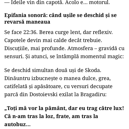
—
Ideile vin din capotă. Acolo e… motorul.
Epifania sonoră: când ușile se deschid și se
revarsă maneaua
Se face 22:36. Berea curge lent, dar reflexiv.
Capotele devin mai calde decât trebuie.
Discuțiile, mai profunde. Atmosfera – gravidă cu
sensuri. Și atunci, se întâmplă momentul magic:
Se deschid simultan două uși de Skoda.
Dinăuntru izbucnește o manea dulce, grea,
catifelată și apăsătoare, cu versuri decupate
parcă din Dostoievski exilat la Bragadiru:
„
Toți mă vor la pământ, dar eu trag către lux!
Că n-am tras la loz, frate, am tras la
autobuz…