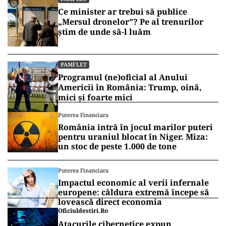
Ce minister ar trebui să publice
„Mersul dronelor”? Pe al trenurilor
știm de unde să-l luăm
PAMFLET
Programul (ne)oficial al Anului
Americii în România: Trump, oină,
mici și foarte mici
Puterea Financiara
România intră în jocul marilor puteri
pentru uraniul blocat în Niger. Miza:
un stoc de peste 1.000 de tone
Puterea Financiara
Impactul economic al verii infernale
europene: căldura extremă începe să
lovească direct economia
Oficiuldestiri.ro
Atacurile cibernetice expun