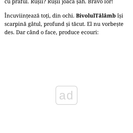
cu praful. Rușii? Rușii joacă șah. Bravo lor!
Încuviințează toți, din ochi.
BivolulTălâmb
își
scarpină gâtul, profund și tăcut. El nu vorbește
des. Dar când o face, produce ecouri:
ad