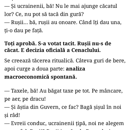
— Și ucrainenii, bă! Nu le mai ajunge căcatul
lor? Ce, nu pot să tacă din gură?
— Rușii… bă, rușii au onoare. Când îți dau una,
ți-o dau pe față.
Toți aprobă. S-a votat tacit. Rușii nu-s de
căcat. E decizia oficială a Cenaclului.
Se creează tăcerea ritualică. Câteva guri de bere,
apoi curge a doua parte:
analiza
macroeconomică spontană.
—
Taxele, bă! Au băgat taxe pe tot. Pe mâncare,
pe aer, pe dracu!
— Și ăștia din Guvern, ce fac? Bagă șișul în noi
și râd!
— Evreii conduc, ucrainenii țipă, noi ne alegem