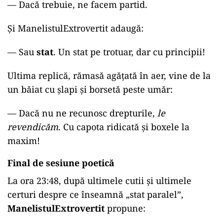
—
Dacă trebuie, ne facem partid.
Și ManelistulExtrovertit adaugă:
—
Sau
stat
. Un stat pe trotuar, dar cu principii!
Ultima replică, rămasă agățată în aer, vine de la
un băiat cu șlapi și borsetă peste umăr:
—
Dacă nu ne recunosc drepturile,
le
revendicăm
. Cu capota ridicată și boxele la
maxim!
Final de sesiune poetică
La ora 23:48, după ultimele cutii și ultimele
certuri despre ce înseamnă „stat paralel”,
ManelistulExtrovertit
propune: