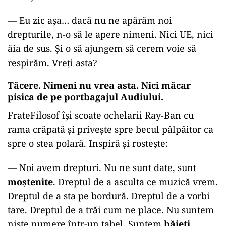
—
Eu zic așa… dacă nu ne apărăm noi
drepturile, n-o să le apere nimeni. Nici UE, nici
ăia de sus. Și o să ajungem să cerem voie să
respirăm. Vreți asta?
Tăcere. Nimeni nu vrea asta. Nici măcar
pisica de pe portbagajul Audiului.
FrateFilosof își scoate ochelarii Ray-Ban cu
rama crăpată și privește spre becul pâlpâitor ca
spre o stea polară. Inspiră și rostește:
—
Noi avem drepturi. Nu ne sunt date, sunt
moștenite
. Dreptul de a asculta ce muzică vrem.
Dreptul de a sta pe bordură. Dreptul de a vorbi
tare. Dreptul de a trăi cum ne place. Nu suntem
niște numere într-un tabel. Suntem
băieți