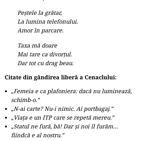
Peștele la grătar,
La lumina telefonului.
Amor în parcare.
Taxa mă doare
Mai tare ca divorțul.
Dar tot cu drag beau.
Citate din gândirea liberă a Cenaclului:
„
Femeia e ca plafoniera: dacă nu luminează,
schimb-o.”
„
N-ai carte? Nu-i nimic. Ai portbagaj.”
„
Viața e un ITP care se repetă mereu.”
„
Statul ne fură, bă! Dar și noi îl furăm…
fiindcă e al nostru.”