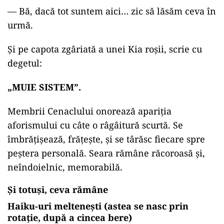
—
Bă, dacă tot suntem aici… zic să lăsăm ceva în
urmă.
Și pe capota zgâriată a unei Kia roșii, scrie cu
degetul:
„
MUIE SISTEM”.
Membrii Cenaclului onorează apariția
aforismului cu câte o râgâitură scurtă. Se
îmbrățișează, frățește, și se târăsc fiecare spre
peștera personală. Seara rămâne răcoroasă și,
neîndoielnic, memorabilă.
Și totuși, ceva rămâne
Haiku-uri meltenești (astea se nasc prin
rotație, după a cincea bere)