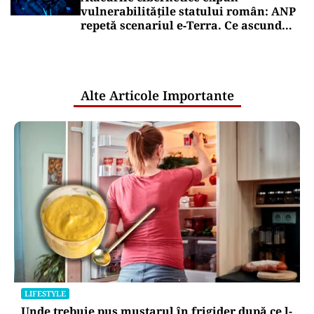
vulnerabilitățile statului român: ANP
repetă scenariul e‑Terra. Ce ascund
comunicările oficiale și cine răspunde
pentru mentenanța IT a instituțiilor
publice
Alte Articole Importante
LIFESTYLE
Unde trebuie pus muștarul în frigider după ce l-