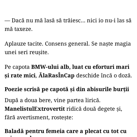
—
Dacă nu mă lasă să trăiesc… nici io nu-i las să
mă taxeze.
Aplauze tacite. Consens general. Se naște magia
unei seri reușite.
Pe capota
BMW-ului alb, luat cu eforturi mari
și rate mici
,
ĂlaRasÎnCap
deschide încă o doză.
Poezie scrisă pe capotă și din abisurile burții
După a doua bere, vine partea lirică.
ManelistulExtrovertit
ridică două degete și,
fără avertisment, rostește:
Baladă pentru femeia care a plecat cu tot cu