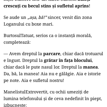
crescuți cu becul stins și sufletul aprins
!
Se aude un
„așa, bă!”
sincer, venit din zona
Loganului cu boxe mari.
BurtosulTatuat, serios ca o instanță morală,
completează:
—
Avem dreptul la
parcare
, chiar dacă trotuarul
e îngust. Dreptul la
grătar în fața blocului
,
chiar dacă le pute nasul lor. Dreptul la
manea
.
Da, bă, la manea! Aia nu e gălăgie. Aia e istorie
pe note. Aia e sufletul nostru!
ManelistulExtrovertit, cu ochii umeziți de
lumina telefonului și de ceva nedefinit în piept,
izbucnește: