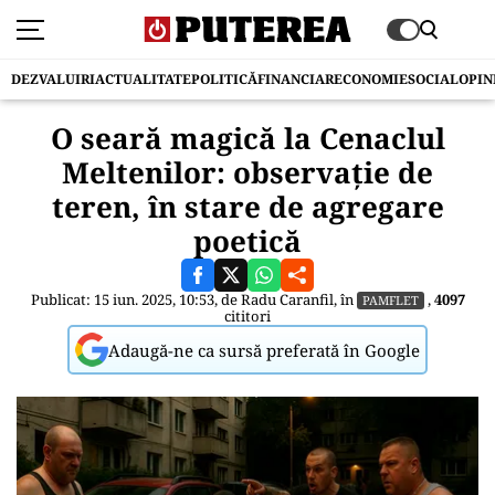
DEZVALUIRI
ACTUALITATE
POLITICĂ
FINANCIAR
ECONOMIE
SOCIAL
OPIN
O seară magică la Cenaclul
Meltenilor: observație de
teren, în stare de agregare
poetică
Publicat: 15 iun. 2025, 10:53, de
Radu Caranfil
, în
,
4097
PAMFLET
cititori
Adaugă-ne ca sursă preferată în Google