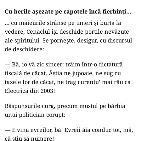
Cu berile așezate pe capotele încă fierbinți…
… cu maieurile strânse pe umeri și burta la
vedere, Cenaclul își deschide porțile nevăzute
ale spiritului. Se pornește, desigur, cu discursul
de deschidere:
—
Bă, io vă zic sincer: trăim într-o dictatură
fiscală de căcat. Ăștia ne jupoaie, ne sug cu
taxele lor de căcat, ne trag curentu’ mai rău ca
Electrica din 2003!
Răspunsurile curg, precum mustul pe bărbia
unui politician corupt:
—
E vina evreilor, bă! Evreii ăia conduc tot, mă,
că știu să numere!