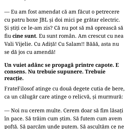
—
Eu am fost amendat că am făcut o petrecere
cu patru boxe JBL și doi mici pe grătar electric.
Și știți ce le-am zis? Că nu pot să mă oprească să
fiu
cine sunt
. Eu sunt român. Am crescut cu nea
Vali Vijelie. Cu Adiță! Cu Salam!! Băăă, asta nu
se dă jos cu amendă!
Un vuiet adânc se propagă printre capote. E
consens. Nu trebuie supunere. Trebuie
reacție
.
FrateFilosof atinge cu două degete cutia de bere,
ca un călugăr care atinge o relicvă, și murmură:
—
Noi nu cerem multe. Cerem doar să fim lăsați
în pace. Să trăim cum știm. Să futem cum avem
poftă. Să parcăm unde putem. Să ascultăm ce ne