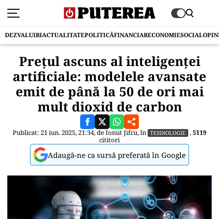
DEZVALUIRI
ACTUALITATE
POLITICĂ
FINANCIAR
ECONOMIE
SOCIAL
OPIN
Prețul ascuns al inteligenței
artificiale: modelele avansate
emit de până la 50 de ori mai
mult dioxid de carbon
Publicat: 21 iun. 2025, 21:34, de
Ionut Jifcu
, în
,
5119
TEHNOLOGIE
cititori
Adaugă-ne ca sursă preferată în Google