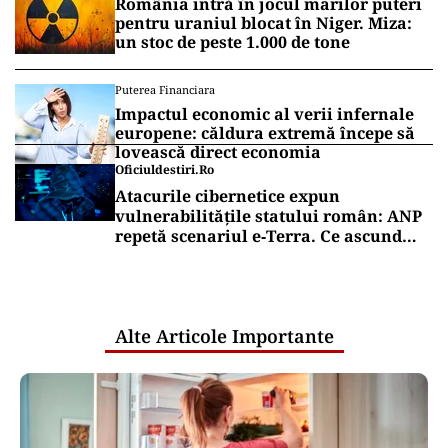
România intră în jocul marilor puteri
pentru uraniul blocat în Niger. Miza:
un stoc de peste 1.000 de tone
Puterea Financiara
Impactul economic al verii infernale
europene: căldura extremă începe să
lovească direct economia
Oficiuldestiri.ro
Atacurile cibernetice expun
vulnerabilitățile statului român: ANP
repetă scenariul e‑Terra. Ce ascund
comunicările oficiale și cine răspunde
pentru mentenanța IT a instituțiilor
publice
Alte Articole Importante