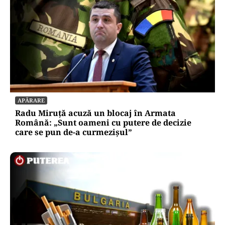
APĂRARE
Radu Miruță acuză un blocaj în Armata
Română: „Sunt oameni cu putere de decizie
care se pun de-a curmezișul”