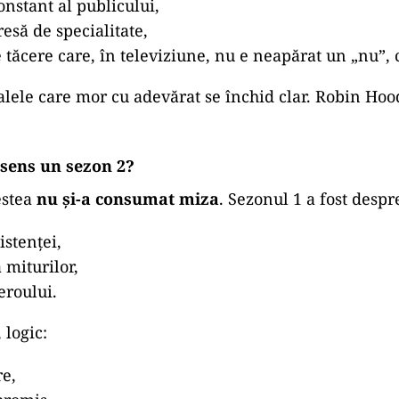
onstant al publicului,
resă de specialitate,
de tăcere care, în televiziune, nu e neapărat un „nu”, 
ialele care mor cu adevărat se închid clar. Robin Hoo
 sens un sezon 2?
estea
nu și-a consumat miza
. Sezonul 1 a fost despr
istenței,
miturilor,
eroului.
 logic:
re,