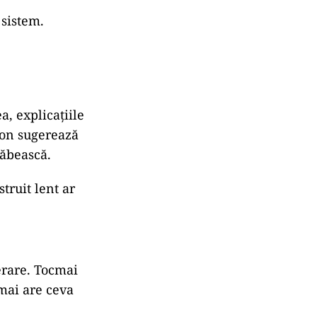
 sistem.
a, explicațiile
ezon sugerează
răbească.
truit lent ar
erare. Tocmai
 mai are ceva