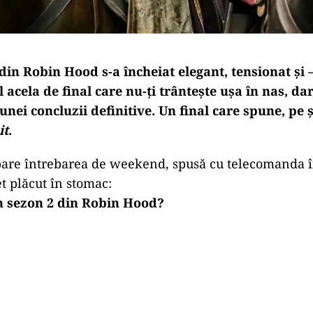
 din
Robin Hood
s-a încheiat elegant, tensionat și 
l acela de final care nu-ți trântește ușa în nas, dar
 unei concluzii definitive. Un final care spune, pe 
it
.
apare întrebarea de weekend, spusă cu telecomanda 
et plăcut în stomac:
un sezon 2 din Robin Hood?
Play