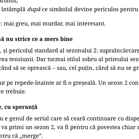
promis,
e întâmplă
după
ce simbolul devine periculos pentru
e: mai greu, mai murdar, mai interesant.
 să nu strice ce a mers bine
, și pericolul standard al sezonului 2: supraîncărcare
erea tensiunii. Dar tocmai stilul sobru al primului s
când să se oprească – sau, cel puțin, când să nu se g
t pe repede-înainte ar fi o greșeală. Un sezon 2 cons
ce trebuie.
e, cu speranță
 e genul de serial care să ceară continuare cu disp
 va primi un sezon 2, va fi pentru că povestea chiar
ntru că „merge”.