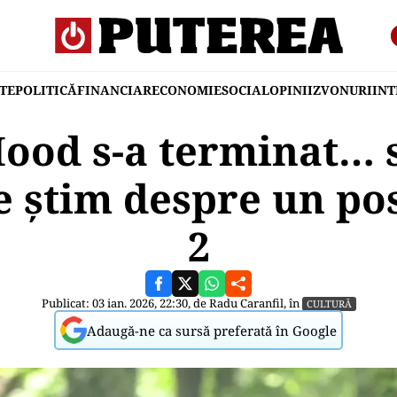
TE
POLITICĂ
FINANCIAR
ECONOMIE
SOCIAL
OPINII
ZVONURI
IN
ood s-a terminat… 
e știm despre un pos
2
Publicat: 03 ian. 2026, 22:30, de
Radu Caranfil
, în
CULTURĂ
Adaugă-ne ca sursă preferată în Google