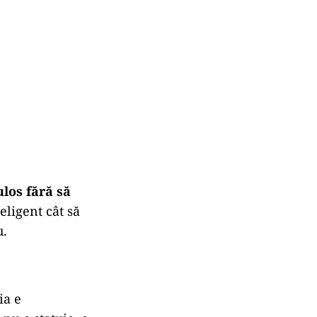
los fără să
eligent cât să
u.
ia e