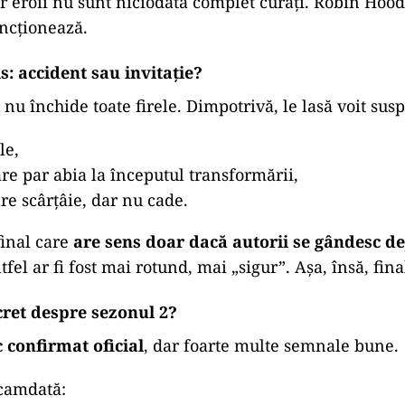
ar eroii nu sunt niciodată complet curați. Robin Hood 
uncționează.
s: accident sau invitație?
nu închide toate firele. Dimpotrivă, le lasă voit sus
le,
re par abia la începutul transformării,
re scârțâie, dar nu cade.
final care
are sens doar dacă autorii se gândesc de
ltfel ar fi fost mai rotund, mai „sigur”. Așa, însă, fin
cret despre sezonul 2?
 confirmat oficial
, dar foarte multe semnale bune.
ocamdată: