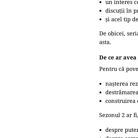
un interes c
discuții în p
și acel tip 
De obicei, ser
asta.
De ce ar avea
Pentru că pov
nașterea rez
destrămarea 
construirea 
Sezonul 2 ar fi,
despre pute