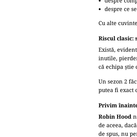
despre com
despre ce s
Cu alte cuvint
Riscul clasic:
Există, evident
inutile, pierd
că echipa știe 
Un sezon 2 făcu
putea fi exact 
Privim înaint
Robin Hood
nu
de aceea, dacă
de spus, nu pe