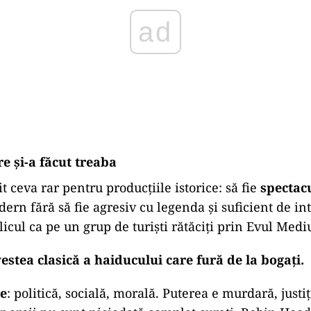
e și-a făcut treaba
it ceva rar pentru producțiile istorice: să fie
spectacu
dern fără să fie agresiv cu legenda și suficient de int
icul ca pe un grup de turiști rătăciți prin Evul Medi
stea clasică a haiducului care fură de la bogați.
re
: politică, socială, morală. Puterea e murdară, justiț