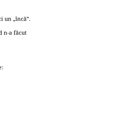
ci un „încă”.
d n-a făcut
e: