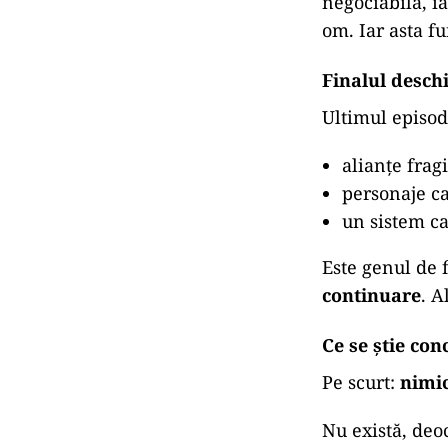
negociabilă, i
om. Iar asta f
Finalul deschi
Ultimul episod 
alianțe fragi
personaje ca
un sistem ca
Este genul de 
continuare
. A
Ce se știe con
Pe scurt:
nimic
Nu există, de