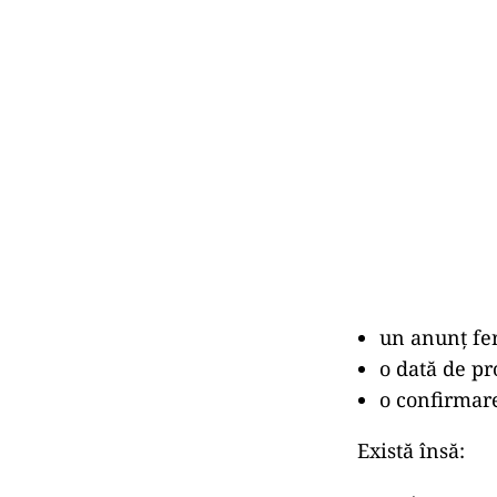
un anunț fe
o dată de pr
o confirmare
Există însă: