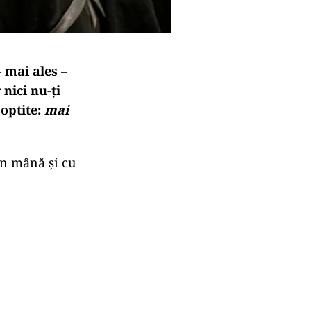
– mai ales –
 nici nu-ți
șoptite:
mai
în mână și cu