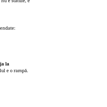
nu e statuie, e
pendate:
ja la
alul e o rampă.