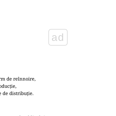
ad
rm de reînnoire,
oducție,
 de distribuție.