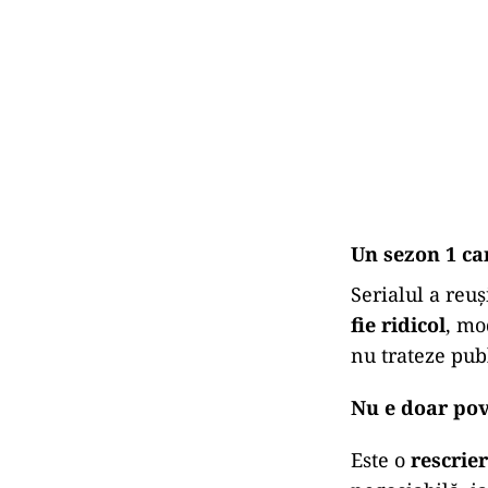
Un sezon 1 car
Serialul a reuș
fie ridicol
, mo
nu trateze publ
Nu e doar pove
Este o
rescrie