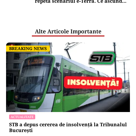
repetă scenariul e‑Terra. Ce ascund
comunicările oficiale și cine răspunde
pentru mentenanța IT a instituțiilor
publice
Alte Articole Importante
BREAKING NEWS
BREAKING NEWS
ACTUALITATE
STB a depus cererea de insolvență la Tribunalul
București