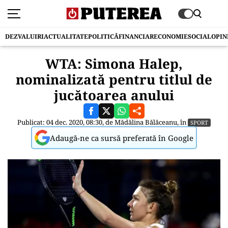
DEZVALUIRI
ACTUALITATE
POLITICĂ
FINANCIAR
ECONOMIE
SOCIAL
OPIN
WTA: Simona Halep,
nominalizată pentru titlul de
jucătoarea anului
Publicat: 04 dec. 2020, 08:30, de
Mădălina Bălăceanu
, în
SPORT
Adaugă-ne ca sursă preferată în Google