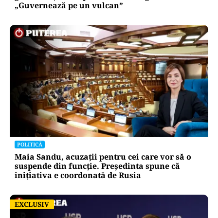
„Guvernează pe un vulcan”
POLITICĂ
Maia Sandu, acuzații pentru cei care vor să o
suspende din funcție. Președinta spune că
inițiativa e coordonată de Rusia
EXCLUSIV
EXCLUSIV