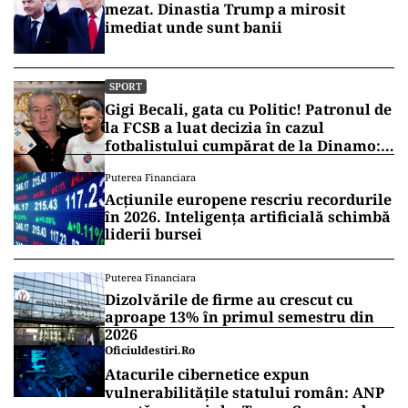
mezat. Dinastia Trump a mirosit
imediat unde sunt banii
SPORT
Gigi Becali, gata cu Politic! Patronul de
la FCSB a luat decizia în cazul
fotbalistului cumpărat de la Dinamo:
„Fac curățenie! Nu e de echipa asta”
Puterea Financiara
Acțiunile europene rescriu recordurile
în 2026. Inteligența artificială schimbă
liderii bursei
Puterea Financiara
Dizolvările de firme au crescut cu
aproape 13% în primul semestru din
2026
Oficiuldestiri.ro
Atacurile cibernetice expun
vulnerabilitățile statului român: ANP