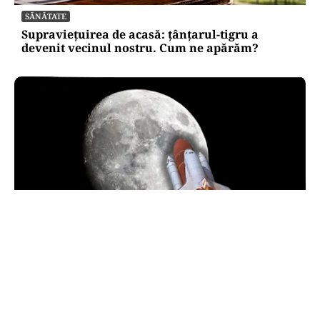
SĂNĂTATE
Supraviețuirea de acasă: țânțarul-tigru a
devenit vecinul nostru. Cum ne apărăm?
INTERNAȚIONAL
O bucată uriașă dintr-o rachetă SpaceX ar fi
lovit Luna. NASA va studia impactul