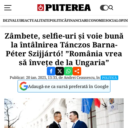
DEZVALUIRI
ACTUALITATE
POLITICĂ
FINANCIAR
ECONOMIE
SOCIAL
OPIN
Zâmbete, selfie-uri și voie bună
la întâlnirea Tánczos Barna-
Péter Szijjártó! ”România vrea
să învețe de la Ungaria”
Publicat: 20 ian. 2025, 13:33, de
Andrei Ceausescu
, în
POLITICĂ
Adaugă-ne ca sursă preferată în Google