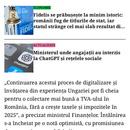
ECONOMIE
Fidelis se prăbușește la minim istoric:
românii fug de titlurile de stat, iar
statul strânge cel mai slab rezultat din
istorie
ACTUALITATE
Ministerul unde angajații au interzis
la ChatGPT și rețelele sociale
„Continuarea acestui proces de digitalizare și
învățarea din experiența Ungariei pot fi cheia
pentru o colectare mai bună a TVA-ului în
România, fără a crește taxele și impozitele în
2025”, a precizat ministrul Finanțelor. Întâlnirea
s-a încheiat pe o notă optimistă, cu promisiunea