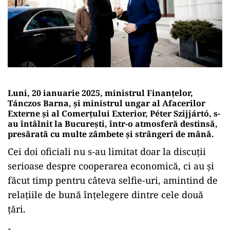
Luni, 20 ianuarie 2025, ministrul Finanțelor,
Tánczos Barna
, și ministrul ungar al Afacerilor
Externe și al Comerțului Exterior, Péter Szijjártó, s-
au întâlnit la București, într-o atmosferă destinsă,
presărată cu multe zâmbete și strângeri de mână.
Cei doi oficiali nu s-au limitat doar la discuții
serioase despre cooperarea economică, ci au și
făcut timp pentru câteva selfie-uri, amintind de
relațiile de bună înțelegere dintre cele două
țări.