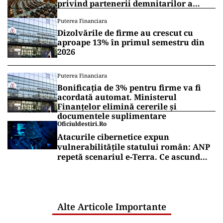
privind partenerii demnitarilor a
inflamat dezbaterile
Puterea Financiara
Dizolvările de firme au crescut cu
aproape 13% în primul semestru din
2026
Puterea Financiara
Bonificația de 3% pentru firme va fi
acordată automat. Ministerul
Finanțelor elimină cererile și
documentele suplimentare
Oficiuldestiri.ro
Atacurile cibernetice expun
vulnerabilitățile statului român: ANP
repetă scenariul e‑Terra. Ce ascund
comunicările oficiale și cine răspunde
pentru mentenanța IT a instituțiilor
publice
Alte Articole Importante