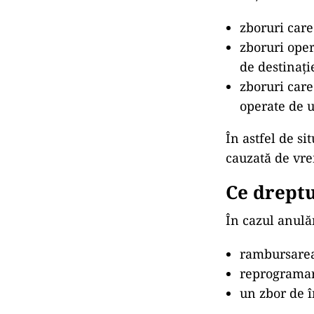
zboruri care
zboruri ope
de destinați
zboruri care
operate de 
În astfel de si
cauzată de vre
Ce dreptu
În cazul anulăr
rambursarea 
reprogramare
un zbor de î