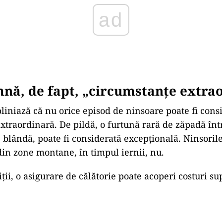
ad
nă, de fapt, „circumstanțe extra
bliniază că nu orice episod de ninsoare poate fi cons
xtraordinară. De pildă, o furtună rară de zăpadă înt
e blândă, poate fi considerată excepțională. Ninsori
din zone montane, în timpul iernii, nu.
ții, o asigurare de călătorie poate acoperi costuri s