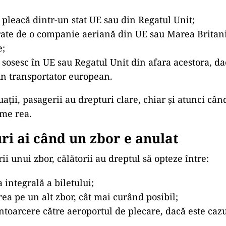
 pleacă dintr-un stat UE sau din Regatul Unit;
rate de o companie aeriană din UE sau Marea Britani
e;
 sosesc în UE sau Regatul Unit din afara acestora, da
un transportator european.
tuații, pasagerii au drepturi clare, chiar și atunci câ
me rea.
ri ai când un zbor e anulat
ii unui zbor, călătorii au dreptul să opteze între:
integrală a biletului;
a pe un alt zbor, cât mai curând posibil;
ntoarcere către aeroportul de plecare, dacă este cazu