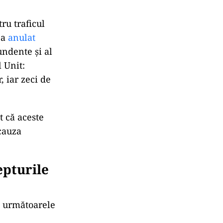
ru traficul
 a
anulat
undente și al
 Unit:
 iar zeci de
t că aceste
 cauza
epturile
n următoarele