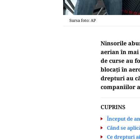
Sursa foto: AP
Ninsorile abun
aerian în mai 
de curse au fo
blocați în aer
drepturi au c
companiilor a
CUPRINS
Început de an 
Când se aplic
Ce drepturi a