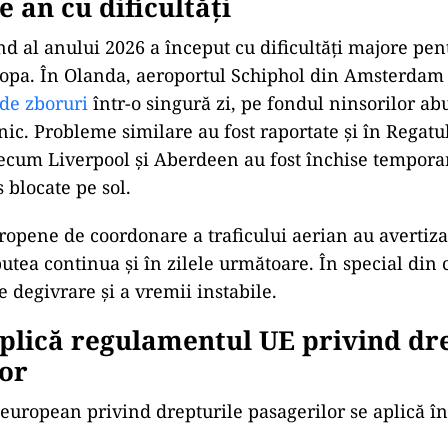
e an cu dificultăți
 al anului 2026 a început cu dificultăți majore pent
ropa. În Olanda, aeroportul Schiphol din Amsterdam
de zboruri
într-o singură zi, pe fondul ninsorilor ab
nic. Probleme similare au fost raportate și în Regatul
ecum Liverpool și Aberdeen au fost închise temporar,
 blocate pe sol.
uropene de coordonare a traficului aerian au avertiza
putea continua și în zilele următoare. În special din
 degivrare și a vremii instabile.
plică regulamentul UE privind dr
or
uropean privind drepturile pasagerilor se aplică î