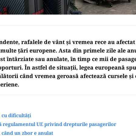
dente, rafalele de vânt și vremea rece au afectat 
multe țări europene. Asta din primele zile ale anu
st întârziate sau anulate, în timp ce mii de pasag
oporturi. În astfel de situații, legea europeană sp
ălătorii când vremea geroasă afectează cursele și 
eriene.
cu dificultăți
ă regulamentul UE privind drepturile pasagerilor
i când un zbor e anulat