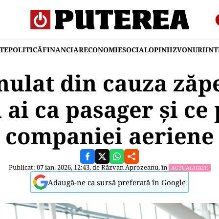
TE
POLITICĂ
FINANCIAR
ECONOMIE
SOCIAL
OPINII
ZVONURI
IN
nulat din cauza zăpe
 ai ca pasager și ce 
companiei aeriene
Publicat: 07 ian. 2026, 12:43, de
Răzvan Aprozeanu
, în
ACTUALITATE
Adaugă-ne ca sursă preferată în Google