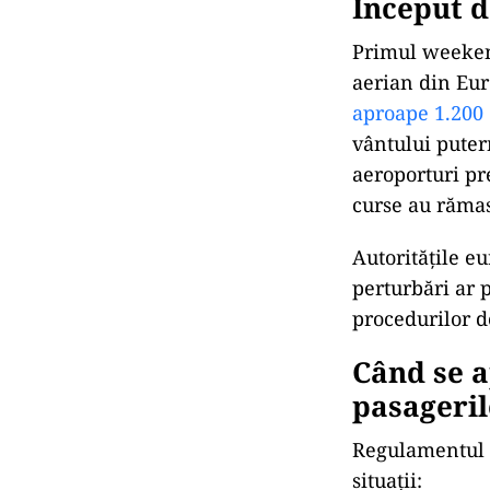
Început d
Primul weekend
aerian din Eu
aproape 1.200 
vântului puter
aeroporturi pr
curse au rămas
Autoritățile e
perturbări ar 
procedurilor de
Când se a
pasageril
Regulamentul e
situații: