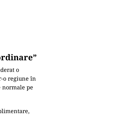
ordinare”
iderat o
r-o regiune în
le normale pe
uplimentare,