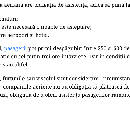
 aeriană are obligația de asistență, adică să pună la
băuturi;
 este necesară o noapte de așteptare;
re aeroport și hotel.
l,
pasagerii
pot primi despăgubiri între 250 și 600 de
ație cu cel puțin trei ore întârziere. Dar în condiții
 stau altfel.
, furtunile sau viscolul sunt considerare „circumstan
, companiile aeriene nu au obligația să plătească d
uși, obligația de a oferi asistență pasagerilor rămâne