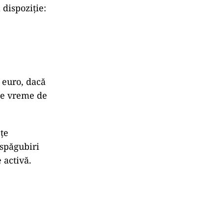
 dispoziție:
 euro, dacă
 de vreme de
țe
espăgubiri
 activă.