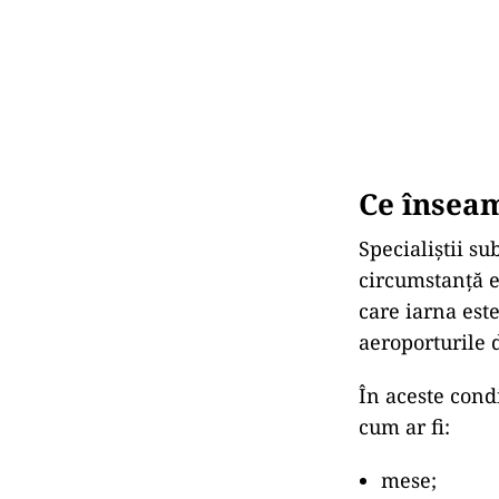
Ce înseam
Specialiștii su
circumstanță e
care iarna est
aeroporturile 
În aceste condi
cum ar fi:
mese;