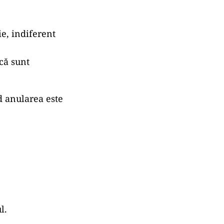
e, indiferent
că sunt
nd anularea este
l.