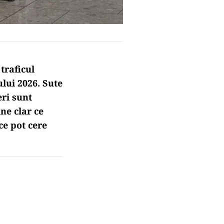
traficul
lui 2026. Sute
eri sunt
une clar ce
ce pot cere